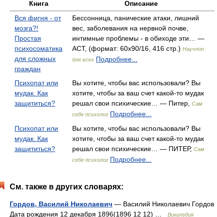
Книга
Описание
Вся фигня - от
Бессонница, панические атаки, лишний
мозга?!
вес, заболевания на нервной почве,
Простая
интимные проблемы - в обиходе эти… —
психосоматика
АСТ, (формат: 60x90/16, 416 стр.)
Научпоп
для сложных
Подробнее...
для всех
граждан
Психопат или
Вы хотите, чтобы вас использовали? Вы
мудак. Как
хотите, чтобы за ваш счет какой-то мудак
защититься?
решал свои психические… — Питер,
Сам
Подробнее...
себе психолог
Психопат или
Вы хотите, чтобы вас использовали? Вы
мудак. Как
хотите, чтобы за ваш счет какой-то мудак
защититься?
решал свои психические… — ПИТЕР,
Сам
Подробнее...
себе психолог
См. также в других словарях:
Гордов, Василий Николаевич
— Василий Николаевич Гордов
Дата рождения 12 декабря 1896(1896 12 12) …
Википедия