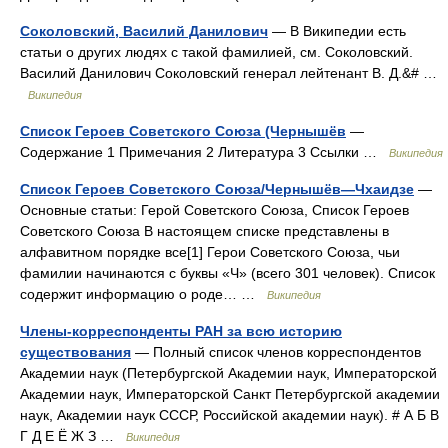
Соколовский, Василий Данилович
— В Википедии есть
статьи о других людях с такой фамилией, см. Соколовский.
Василий Данилович Соколовский генерал лейтенант В. Д.&# …
Википедия
Список Героев Советского Союза (Чернышёв
—
Содержание 1 Примечания 2 Литература 3 Ссылки …
Википедия
Список Героев Советского Союза/Чернышёв—Чхаидзе
—
Основные статьи: Герой Советского Союза, Список Героев
Советского Союза В настоящем списке представлены в
алфавитном порядке все[1] Герои Советского Союза, чьи
фамилии начинаются с буквы «Ч» (всего 301 человек). Список
содержит информацию о роде… …
Википедия
Члены-корреспонденты РАН за всю историю
существования
— Полный список членов корреспондентов
Академии наук (Петербургской Академии наук, Императорской
Академии наук, Императорской Санкт Петербургской академии
наук, Академии наук СССР, Российской академии наук). # А Б В
Г Д Е Ё Ж З …
Википедия