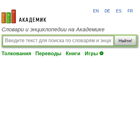
EN
DE
ES
FR
academic.ru
Словари и энциклопедии на Академике
Найти!
Толкования
Переводы
Книги
Игры ⚽