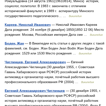
Ромуальдовна (14 августа 1961(19610814), Минск) историк,
социолог, политолог. В 1983 г. закончила с отличием
исторический факультет, в 1989 г. аспирантуру Минского
государственного педагогического… …
Википедия
Кареев, Николай Иванович
— Николай Иванович Кареев
Дата рождения: 24 ноября (6 декабря) 1850(1850 12 06) Место
рождения: Москва, Российская империя Дата сме …
Википедия
Боден, Жан
— В Википедии есть статьи о других людях с такой
фамилией, см. Боден. Жан Боден Jean Bodin Жан Боден Дата
рождения: 1529 или 1530 Место рождения …
Википедия
Чиглинцев, Евгений Александрович
— Евгений
Александрович Чиглинцев (30 декабря 1955, г. Советская
Гавань Хабаровского края РСФСР) российский историк
антиковед и организатор науки, почётный работник высшего
профессионального образования РФ (2004) …
Википедия
Евгений Александрович Чиглинцев
— (30 декабря 1955, г.
Советская Гавань Хабаровского края РСФСР) российский
историк антиковед и организатор науки, почётный работник
высшего профессионального образования РФ (2004). Фото Е.