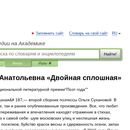
Запомнить сайт
Словарь на свой сайт
RU
едии на Академике
Найти!
Книги
Игры ⚽
 Анатольевна «Двойная сплошная»
циональной литературной премии"Поэт года""
шная&# 187;— второй сборник поэтессы Ольги Сухановой. В
е, так и ранее опубликованные произведения. Все, что любит
 переживания и впечатления находят отражение в стихах,
о к самой себе: шум московских улиц и неспешная жизнь
поселков, буйство красок весны и сдержанность осени, запах