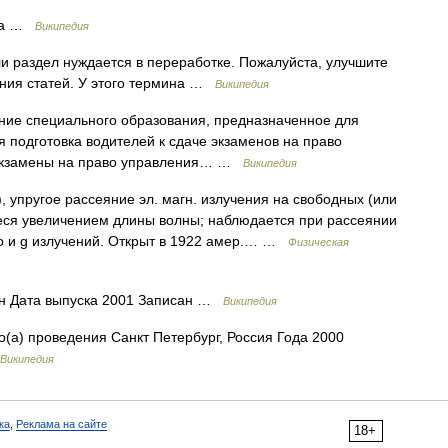
тка …
Википедия
и раздел нуждается в переработке. Пожалуйста, улучшите
ания статей. У этого термина …
Википедия
ие специального образования, предназначенное для
я подготовка водителей к сдаче экзаменов на право
 Экзамены на право управления… …
Википедия
 упругое рассеяние эл. магн. излучения на свободных (или
еся увеличением длины волны; наблюдается при рассеянии
го и g излучений. Открыт в 1922 амер.… …
Физическая
н Дата выпуска 2001 Записан …
Википедия
(а) проведения Санкт Петербург, Россия Года 2000
Википедия
ка
,
Реклама на сайте
18+