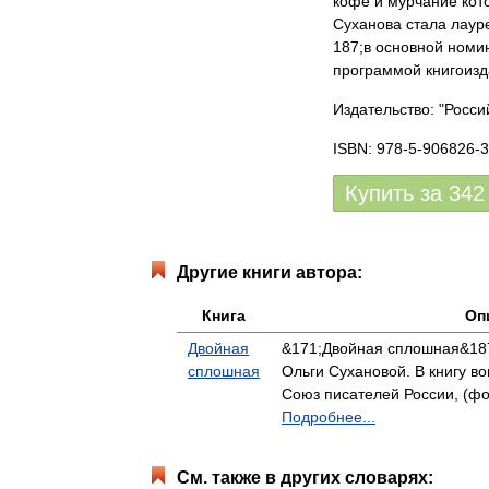
кофе и мурчание кото
Суханова стала лаур
187;в основной номи
программой книгоизд
Издательство: "Росси
ISBN: 978-5-906826-3
Купить за
342
Другие книги автора:
Книга
Оп
Двойная
&171;Двойная сплошная&187
сплошная
Ольги Сухановой. В книгу в
Союз писателей России, (фор
Подробнее...
См. также в других словарях: