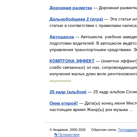
Дорожная разметка
— Дорожная разме
Дальнобойщики 2 (игра)
— Эта статья ил
статью в соответствии с правилами напис
Автошкола
— Автошкола учебное заведен
подготовки водителей. В автошколе ведётс
управления транспортными средствами.
КОМПТОНА ЭФФЕКТ
— (комптон эффект),
слабо связанных) эл нах, сопровождающе
излучения малых длин волн рентгеновско
энциклопедия
25 кадр (альбом)
— 25 кадр альбом Спли
Окна открой!
— Дата(ы) конец июня Место
настоящее время Жанр(ы) рок музыка …
© Академик, 2000-2026
Обратная связь:
Техподдерж
👣 Путешествия