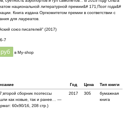
в, суетность аэропортов и гул самолетов... В 2015 году Ольга
еатом национальной литературной премии&# 171;Поэт года&#
нации. Книга издана Оргкомитетом премии в соответствии с
ания для лауреатов.
йский союз писателей"
(2017)
6-7
руб
в My-shop
исание
Год
Цена
Тип книги
;второй сборник поэтессы
2017
305
бумажная
ошли как новые, так и ранее… —
книга
мат: 60x90/16, 208 стр.)