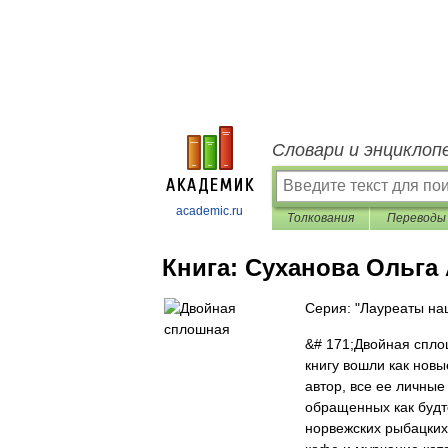
Словари и энциклоп
academic.ru
Толкования
Переводы
Книга:
Суханова Ольга
Серия: "Лауреаты на
&# 171;Двойная спло
книгу вошли как новы
автор, все ее личные
обращенных как будт
норвежских рыбацких 