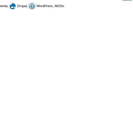
omla,
Drupal,
WordPress, MODx.