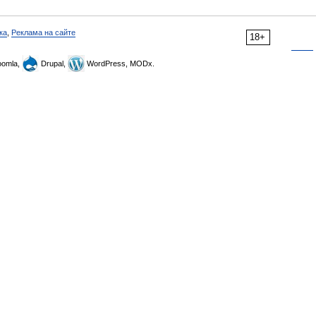
ка
,
Реклама на сайте
18+
omla,
Drupal,
WordPress, MODx.