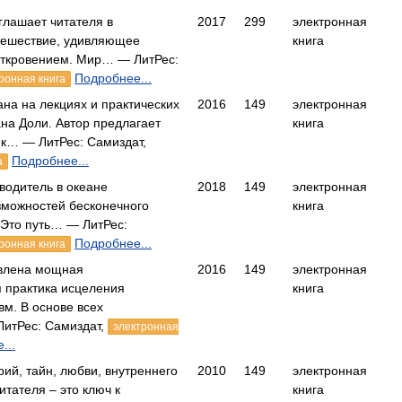
глашает читателя в
2017
299
электронная
тешествие, удивляющее
книга
ткровением. Мир… — ЛитРес:
Подробнее...
ронная книга
ана на лекциях и практических
2016
149
электронная
на Доли. Автор предлагает
книга
 к… — ЛитРес: Самиздат,
Подробнее...
а
еводитель в океане
2018
149
электронная
зможностей бесконечного
книга
 Это путь… — ЛитРес:
Подробнее...
ронная книга
авлена мощная
2016
149
электронная
я практика исцеления
книга
вм. В основе всех
итРес: Самиздат,
электронная
...
рий, тайн, любви, внутреннего
2010
149
электронная
итателя – это ключ к
книга