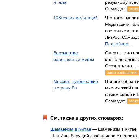
и тела
разумному пре
Самиздат,
элект
108техник медитаций
Что такое медит
Медитацию нель
состоянием, эт
ЛитРес: Самизд
Подробнее...
Бессмертие:
Смерть – это нов
реальность и мифы
кто-то догадывае
Осознать это… 
электронная книг
Мессия. Путешествие
В книге собран 
в страну Ра
мистический оп
самим собой и
Самиздат,
элект
См. также в других словарях:
Шаманизм в Китае
— Шаманизм в Китае э
Шан Инь, берущий своё начало с неолита.