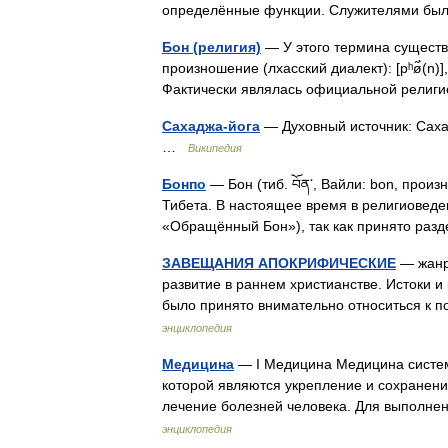
определённые функции. Служителями бы
Бон (религия)
— У этого термина существую
произношение (лхасский диалект): [pʰø̃̀(
Фактически являлась официальной религ
Сахаджа-йога
— Духовный источник: Сахад
…
Википедия
Бонпо
— Бон (тиб. བོན་, Вайли: bon, произн
Тибета. В настоящее время в религиовед
«Обращённый Бон»), так как принято р
ЗАВЕЩАНИЯ АПОКРИФИЧЕСКИЕ
— жанр 
развитие в раннем христианстве. Истоки и 
было принято внимательно относиться к
энциклопедия
Медицина
— I Медицина Медицина систем
которой являются укрепление и сохранени
лечение болезней человека. Для выполне
энциклопедия