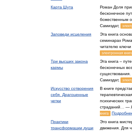
Карта Шута
Роман Доля при
бесконечное пу
божественным о
Самиздат,
элект
Заповеди исцеления
Эта книга основ
семинарах Рома
читателю ключи
электронная книг
Три высших закона
Эта книга – пут
кармы
бесконечных во
существования.
Самиздат,
элект
Искусство сотворения
В книге предст
себя. Драгоценные
терапевтическа
четки
психических тра
страданий… — Л
Подробнее
книга
Практики
Это книга мисте
трансформации души
движения. Для ч