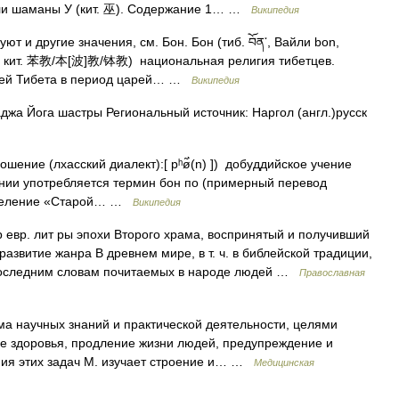
ли шаманы У (кит. 巫). Содержание 1… …
Википедия
т и другие значения, см. Бон. Бон (тиб. བོན་, Вайли bon,
n)], кит. 苯教/本[波]教/钵教) национальная религия тибетцев.
ией Тибета в период царей… …
Википедия
жа Йога шастры Региональный источник: Наргол (англ.)русск
ошение (лхасский диалект):[ pʰø̃̀(n) ]) добуддийское учение
ении употребляется термин бон по (примерный перевод
азделение «Старой… …
Википедия
евр. лит ры эпохи Второго храма, воспринятый и получивший
развитие жанра В древнем мире, в т. ч. в библейской традиции,
 последним словам почитаемых в народе людей …
Православная
а научных знаний и практической деятельности, целями
е здоровья, продление жизни людей, предупреждение и
ния этих задач М. изучает строение и… …
Медицинская