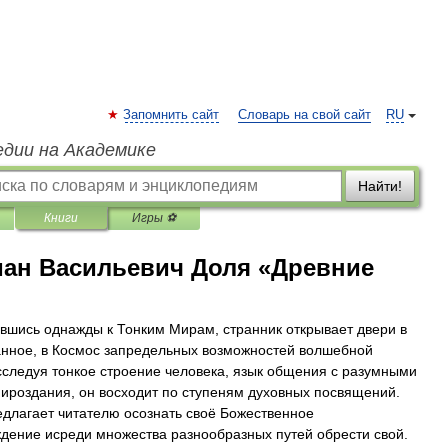
Запомнить сайт
Словарь на свой сайт
RU
едии на Академике
Найти!
Книги
Игры ⚽
ан Васильевич Доля «Древние
вшись однажды к Тонким Мирам, странник открывает двери в
нное, в Космос запредельных возможностей волшебной
сследуя тонкое строение человека, язык общения с разумными
ироздания, он восходит по ступеням духовных посвящений.
едлагает читателю осознать своё Божественное
дение исреди множества разнообразных путей обрести свой.