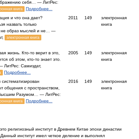
ображению себя… — ЛитРес:
Подробнее...
ронная книга
ация и что она дает?
2011
149
электронная
зя назвать только
книга
о не образ мыслей и не… —
ат,
электронная книга
ая жизнь. Кто-то верит в это,
2005
149
электронная
тся об этом, кто-то знает это.
книга
— ЛитРес: Самиздат,
Подробнее...
а
и систематизирован
2016
149
электронная
ыт общения с пространством,
книга
 Высшим Разумом… — ЛитРес:
Подробнее...
ронная книга
то религиозный институт в Древнем Китае эпохи династии
 Данный институт имел четкое деление и выполнял