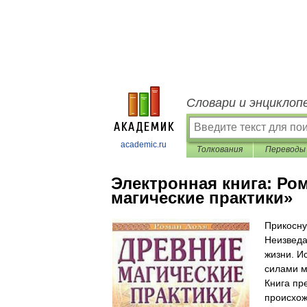
Словари и энциклоп
academic.ru
Толкования
Переводы
Электронная книга:
Ром
магические практики»
Прикосну
Неизведа
жизни. И
силами м
Книга пр
происхож