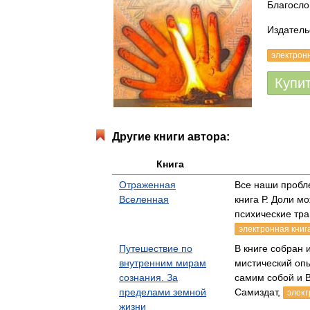
Благослов
Издатель
электрон
Купи
Другие книги автора:
Книга
Отраженная
Все наши пробле
Вселенная
книга Р. Доли м
психические тр
электронная книг
Путешествие по
В книге собран 
внутренним мирам
мистический оп
сознания. За
самим собой и
пределами земной
Самиздат,
элект
жизни