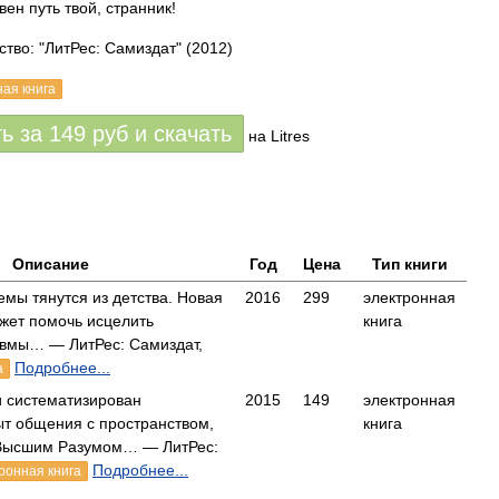
ен путь твой, странник!
ство: "ЛитРес: Самиздат"
(2012)
ная книга
ть за
149
руб
и скачать
на Litres
Описание
Год
Цена
Тип книги
мы тянутся из детства. Новая
2016
299
электронная
ожет помочь исцелить
книга
авмы… — ЛитРес: Самиздат,
Подробнее...
а
и систематизирован
2015
149
электронная
ыт общения с пространством,
книга
 Высшим Разумом… — ЛитРес:
Подробнее...
ронная книга