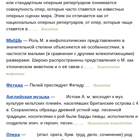
или стандартным оперным репертуаром понимается
совокупность опер, которые часто ставятся на известных
оперных сценах мира. Этим он отличается как от
национальных оперных репертуаров, от опер, которые чаще
ставятся в… …
Википедия
МЫШЬ
— Роль М. в мифопоэтических представлениях в
значительной степени объясняется её особенностями, в
частности малыми (в сравнении с другими млекопитающими)
размерами. Широко распространены представления о М. как
хтоническом животном и о её связи с… …
Энциклопедия
мифологии
Фетида
— Пелей преследует Фетиду …
Википедия
Английская музыка
— Истоки А. м. восходят к муз.
культуре кельтских племён, населявших Британские острова с 4
в. Сохранились образцы древней устной нар. песенной
традиции, носителями к рой были барды певцы, исполнители и
создатели эпич. и героич. песен.… …
Музыкальная энциклопедия
Опера
— (итал. opera, букв. труд, дело, сочинение) род