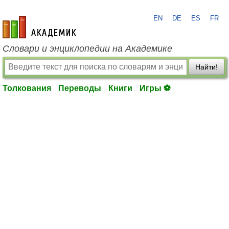
EN
DE
ES
FR
academic.ru
Словари и энциклопедии на Академике
Найти!
Толкования
Переводы
Книги
Игры ⚽