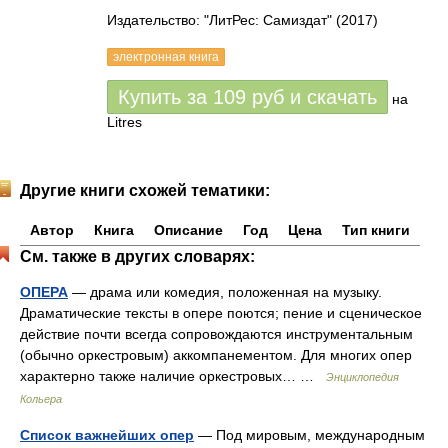
Издательство: "ЛитРес: Самиздат"
(2017)
электронная книга
Купить за
109
руб
и скачать
на
Litres
Другие книги схожей тематики:
Автор
Книга
Описание
Год
Цена
Тип книги
См. также в других словарях:
ОПЕРА
— драма или комедия, положенная на музыку.
Драматические тексты в опере поются; пение и сценическое
действие почти всегда сопровождаются инструментальным
(обычно оркестровым) аккомпанементом. Для многих опер
характерно также наличие оркестровых… …
Энциклопедия
Кольера
Список важнейших опер
— Под мировым, международным