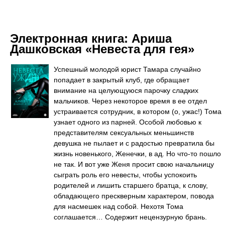
Электронная книга:
Ариша
Дашковская «Невеста для гея»
Успешный молодой юрист Тамара случайно
попадает в закрытый клуб, где обращает
внимание на целующуюся парочку сладких
мальчиков. Через некоторое время в ее отдел
устраивается сотрудник, в котором (о, ужас!) Тома
узнает одного из парней. Особой любовью к
представителям сексуальных меньшинств
девушка не пылает и с радостью превратила бы
жизнь новенького, Женечки, в ад. Но что-то пошло
не так. И вот уже Женя просит свою начальницу
сыграть роль его невесты, чтобы успокоить
родителей и лишить старшего братца, к слову,
обладающего прескверным характером, повода
для насмешек над собой. Нехотя Тома
соглашается… Содержит нецензурную брань.