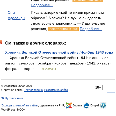
Подробнее...
Сны
Писать историю чьей-то жизни привычным
Аделаиды
образом? А зачем? Не лучше ли сделать
стихотворные зарисовки… — Издательские
решения,
Подробнее...
электронная книга
См. также в других словарях:
Хроника Великой Отечественной войны/Ноябрь 1943 года
— Хроника Великой Отечественной войны 1941: июнь · июль ·
август · сентябрь · октябрь · ноябрь · декабрь · 1942: январь ·
февраль · март · …
Википедия
© Академик, 2000-2026
18+
Обратная связь:
Техподдержка
,
Реклама на сайте
👣 Путешествия
Экспорт словарей на сайты
, сделанные на PHP,
Joomla,
Drupal,
WordPress, MODx.