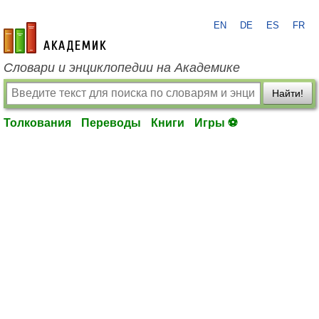
EN
DE
ES
FR
academic.ru
Словари и энциклопедии на Академике
Найти!
Толкования
Переводы
Книги
Игры ⚽