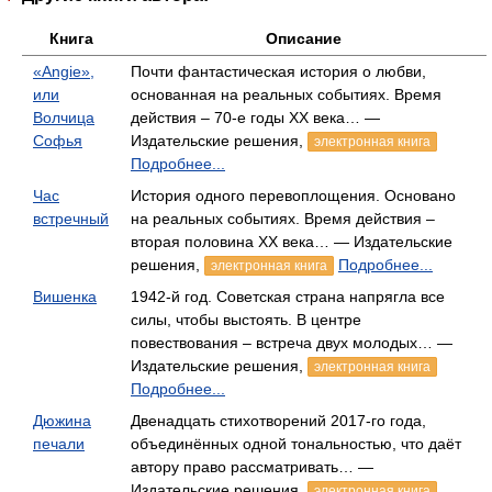
Книга
Описание
«Angie»,
Почти фантастическая история о любви,
или
основанная на реальных событиях. Время
Волчица
действия – 70-е годы ХХ века… —
Софья
Издательские решения,
электронная книга
Подробнее...
Час
История одного перевоплощения. Основано
встречный
на реальных событиях. Время действия –
вторая половина ХХ века… — Издательские
решения,
Подробнее...
электронная книга
Вишенка
1942-й год. Советская страна напрягла все
силы, чтобы выстоять. В центре
повествования – встреча двух молодых… —
Издательские решения,
электронная книга
Подробнее...
Дюжина
Двенадцать стихотворений 2017-го года,
печали
объединённых одной тональностью, что даёт
автору право рассматривать… —
Издательские решения,
электронная книга