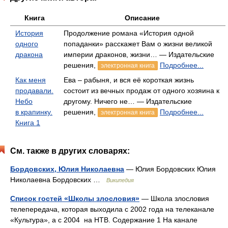
Книга
Описание
История
Продолжение романа «История одной
одного
попаданки» расскажет Вам о жизни великой
дракона
империи драконов, жизни… — Издательские
решения,
Подробнее...
электронная книга
Как меня
Ева – рабыня, и вся её короткая жизнь
продавали.
состоит из вечных продаж от одного хозяина к
Небо
другому. Ничего не… — Издательские
в крапинку.
решения,
Подробнее...
электронная книга
Книга 1
См. также в других словарях:
Бордовских, Юлия Николаевна
— Юлия Бордовских Юлия
Николаевна Бордовских …
Википедия
Список гостей «Школы злословия»
— Школа злословия
телепередача, которая выходила с 2002 года на телеканале
«Культура», а с 2004 на НТВ. Содержание 1 На канале