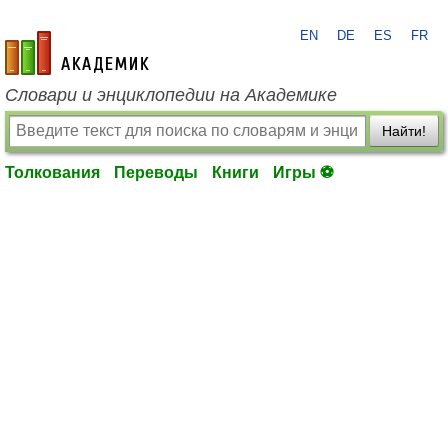
EN
DE
ES
FR
academic.ru
Словари и энциклопедии на Академике
Найти!
Толкования
Переводы
Книги
Игры ⚽