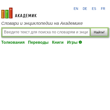
EN
DE
ES
FR
academic.ru
Словари и энциклопедии на Академике
Найти!
Толкования
Переводы
Книги
Игры ⚽