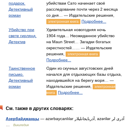
подарок.
убийствам Сато начинает своё
Детективный
расследование почти через 2 месяца
роман
со дня… — Издательские решения,
Подробнее...
электронная книга
Убийство при
Удивительная новогодняя ночь
свете гирлянд.
1904 года… Неожиданное убийство
Детектив
на Maun Street… Загадки богатых
окрестностей…… — Издательские
решения,
электронная книга
Подробнее...
Таинственное
Один из скучных августовских дней
письмо.
начался для отдыхающих базы отдыха,
Детективный
находившейся на берегу моря… —
роман
Издательские решения,
электронная
Подробнее...
книга
См. также в других словарях:
Азербайджанцы
— azərbaycanlılar آذربایجانلیلار, azərilər آذری لر
…
Википедия