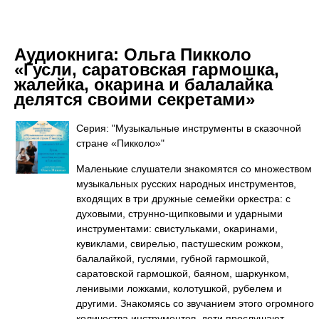
Аудиокнига:
Ольга Пикколо
«Гусли, саратовская гармошка,
жалейка, окарина и балалайка
делятся своими секретами»
Серия: "Музыкальные инструменты в сказочной
стране «Пикколо»"
Маленькие слушатели знакомятся со множеством
музыкальных русских народных инструментов,
входящих в три дружные семейки оркестра: с
духовыми, струнно-щипковыми и ударными
инструментами: свистульками, окаринами,
кувиклами, свирелью, пастушеским рожком,
балалайкой, гуслями, губной гармошкой,
саратовской гармошкой, баяном, шаркунком,
ленивыми ложками, колотушкой, рубелем и
другими. Знакомясь со звучанием этого огромного
количества инструментов, дети прослушают