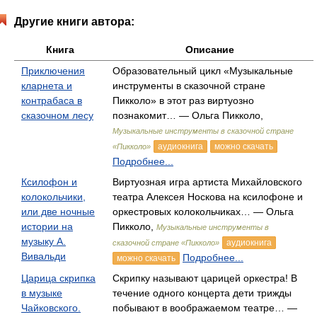
Другие книги автора:
Книга
Описание
Приключения
Образовательный цикл «Музыкальные
кларнета и
инструменты в сказочной стране
контрабаса в
Пикколо» в этот раз виртуозно
сказочном лесу
познакомит… — Ольга Пикколо,
Музыкальные инструменты в сказочной стране
аудиокнига
можно скачать
«Пикколо»
Подробнее...
Ксилофон и
Виртуозная игра артиста Михайловского
колокольчики,
театра Алексея Носкова на ксилофоне и
или две ночные
оркестровых колокольчиках… — Ольга
истории на
Пикколо,
Музыкальные инструменты в
музыку А.
аудиокнига
сказочной стране «Пикколо»
Вивальди
Подробнее...
можно скачать
Царица скрипка
Скрипку называют царицей оркестра! В
в музыке
течение одного концерта дети трижды
Чайковского.
побывают в воображаемом театре… —