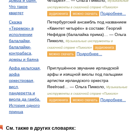
домра и баян.
четырёх»… — Ольга Пикколо,
Музыкальные
Что такое
инструменты в сказочной стране «Пикколо»
квартет
Подробнее...
аудиокнига
можно скачать
Сказка
Петербургский ансамбль под названием
«Теремок» в
«Квинтет четырёх» в составе: Георгий
исполнении
Нефёдов (балалайка прима)… — Ольга
балалайки,
Пикколо,
Музыкальные инструменты в
балалайки-
аудиокнига
сказочной стране «Пикколо»
контрабаса,
Подробнее...
можно скачать
домры и баяна
Арфа кельтская,
Приглушённое звучание ирландской
арфа
арфы и изящной виолы под пальцами
оркестровая,
артистки ирландского оркестра
висл,
Reelroad… — Ольга Пикколо,
Музыкальные
пандеретта и
инструменты в сказочной стране «Пикколо»
виола да гамба.
Подробнее...
аудиокнига
можно скачать
История одного
принца
См. также в других словарях: