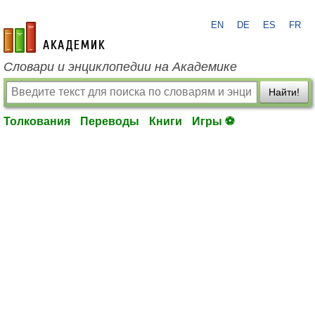
EN
DE
ES
FR
academic.ru
Словари и энциклопедии на Академике
Найти!
Толкования
Переводы
Книги
Игры ⚽