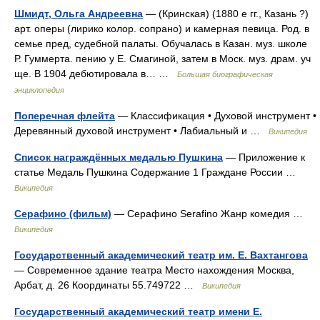
Шмидт, Ольга Андреевна
— (Кринская) (1880 е гг., Казань ?)
арт. оперы (лирико колор. сопрано) и камерная певица. Род. в
семье пред, судебной палаты. Обучалась в Казан. муз. школе
Р. Гуммерта. пению у Е. Смагиной, затем в Моск. муз. драм. уч
ще. В 1904 дебютировала в… …
Большая биографическая
энциклопедия
Поперечная флейта
— Классификация • Духовой инструмент •
Деревянный духовой инструмент • Лабиальный и …
Википедия
Список награждённых медалью Пушкина
— Приложение к
статье Медаль Пушкина Содержание 1 Граждане России …
Википедия
Серафино (фильм)
— Серафино Serafino Жанр комедия …
Википедия
Государственный академический театр им. Е. Вахтангова
— Современное здание театра Место нахождения Москва,
Арбат, д. 26 Координаты 55.749722 …
Википедия
Государственный академический театр имени Е.