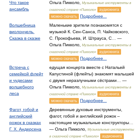
Что такое
Ольга Пикколо,
Музыкальные инструменты в
ансамбль
аудиокнига
сказочной стране «Пикколо»
Подробнее...
можно скачать
Волшебница
Маленькие зрители познакомятся с
виолончель.
музыкой К. Сен-Санса, П. Чайковского,
Сказка в сказке
С. Прокофьева, И. Штрауса, С… —
Ольга Пикколо,
Музыкальные инструменты в
аудиокнига
сказочной стране «Пикколо»
Подробнее...
можно скачать
Встреча с
едущая концерта вместе с Натальей
семейкой флейт
Капустиной (флейты) знакомят малышей
и чудесами
с двумя неразлучными сёстрами… —
волшебного
Ольга Пикколо,
Музыкальные инструменты в
леса
аудиокнига
сказочной стране «Пикколо»
Подробнее...
можно скачать
Фагот, гобой и
Деревянные духовые инструменты,
английский
фагот, гобой и английский рожок –
рожок в сказках
настоящие музыкальные конструкторы…
Г. Х. Андерсена
— Ольга Пикколо,
Музыкальные инструменты
аудиокнига
в сказочной стране «Пикколо»