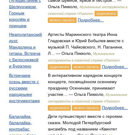
Путешествуем с
самой шумной, яркой и пёстрой… —
Щелкунчиком,
Ольга Пикколо,
Музыкальные инструменты в
Горным
аудиокнига
сказочной стране «Пикколо»
королём и
Подробнее...
можно скачать
принцем
Неаполитанский
Артисты Мариинского театра Инна
дуэт.
Гладовская и Юрий Бобылев вместе с
Мандолина и
музыкой П. Чайковского, Н. Паганини,
гитара. Встреча
Л… — Ольга Пикколо,
Музыкальные
с Белоснежкой
инструменты в сказочной стране «Пикколо»
и Буратино
Подробнее...
аудиокнига
можно скачать
Встречаем
В интерактивном нарядном концерте
осень вместе с
концерте, посвящённом осеннему
русскими
празднику Осенинам, принимают
народными
участие… — Ольга Пикколо,
Музыкальные
инструментами
инструменты в сказочной стране «Пикколо»
Подробнее...
аудиокнига
можно скачать
Балалайка,
Дети путешествуют вместе с героями
балалайка-
сказок. Молодой Петербургский
контрабас,
ансамбль под названием «Квинтет