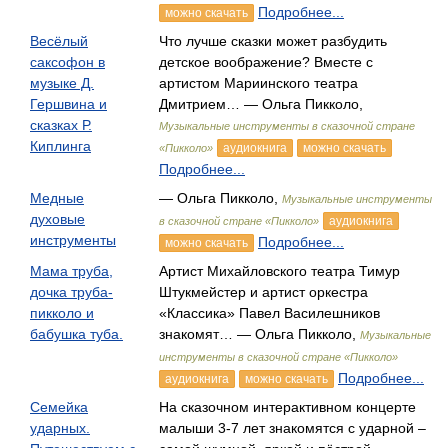
Подробнее...
можно скачать
Весёлый
Что лучше сказки может разбудить
саксофон в
детское воображение? Вместе с
музыке Д.
артистом Мариинского театра
Гершвина и
Дмитрием… — Ольга Пикколо,
сказках Р.
Музыкальные инструменты в сказочной стране
Киплинга
аудиокнига
можно скачать
«Пикколо»
Подробнее...
Медные
— Ольга Пикколо,
Музыкальные инструменты
духовые
аудиокнига
в сказочной стране «Пикколо»
инструменты
Подробнее...
можно скачать
Мама труба,
Артист Михайловского театра Тимур
дочка труба-
Штукмейстер и артист оркестра
пикколо и
«Классика» Павел Василешников
бабушка туба.
знакомят… — Ольга Пикколо,
Музыкальные
инструменты в сказочной стране «Пикколо»
Подробнее...
аудиокнига
можно скачать
Семейка
На сказочном интерактивном концерте
ударных.
малыши 3-7 лет знакомятся с ударной –