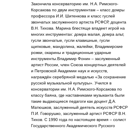
Закончила консерваторию им. Н.А. Римского-
Корсакова по двум инструментам – класс домры
профессора И.И. Шитенкова и класс гуслей
звончатых заслуженного артиста РСФСР, доцента
В.Н. Тихова. Марина блестяще владеет игрой на
многих инструментах: домра малая, домра альт,
гусли звончатые, гусли клавишные, гусли
щипковые, мандолина, жалейки, Владимирские
рожки, окарины и традиционные ударные
инструменты.Владимир Фонин – заслуженный
артист России, член Союза концертных деятелей
и Петровской Академии наук и искусств,
награждён серебряной медалью «За сохранение
русской музыкальной культуры». Учился в
консерватории им. Н.А. Римского-Корсакова по
классу баяна, где наставниками музыканта были
такие выдающиеся педагоги как доцент Д.А.
Матюшков, заслуженный деятель искусств РСФСР
П.И. Говорушко, заслуженный артист РСФСР В.Н.
Тихов. С 1990 года по настоящее время – солист
Государственного Академического Русского