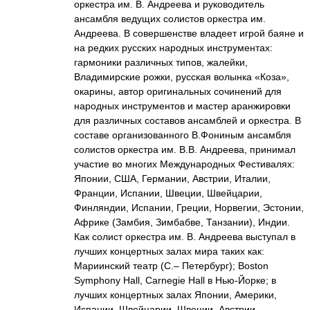
оркестра им. В. Андреева и руководитель
ансамбля ведущих солистов оркестра им.
Андреева. В совершенстве владеет игрой баяне и
на редких русских народных инструментах:
гармоники различных типов, жалейки,
Владимирские рожки, русская волынка «Коза»,
окарины, автор оригинальных сочинений для
народных инструментов и мастер аранжировки
для различных составов ансамблей и оркестра. В
составе организованного В.Фониным ансамбля
солистов оркестра им. В.В. Андреева, принимал
участие во многих Международных Фестивалях:
Японии, США, Германии, Австрии, Италии,
Франции, Испании, Швеции, Швейцарии,
Финляндии, Испании, Греции, Норвегии, Эстонии,
Африке (Замбия, Зимбабве, Танзании), Индии.
Как солист оркестра им. В. Андреева выступал в
лучших концертных залах мира таких как:
Мариинский театр (С.– Петербург); Boston
Symphony Hall, Carnegie Hall в Нью-Йорке; в
лучших концертных залах Японии, Америки,
Испании, Швейцарии, Швеции, Австрии,