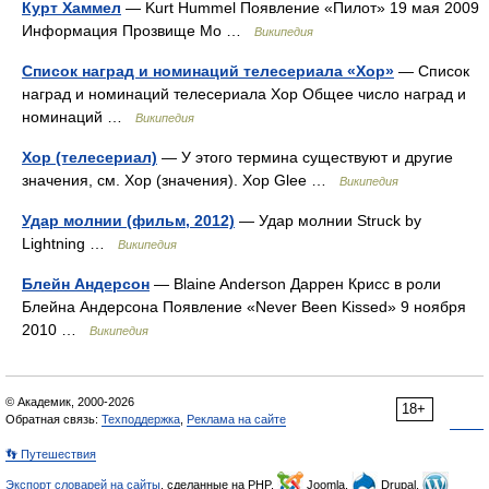
Курт Хаммел
— Kurt Hummel Появление «Пилот» 19 мая 2009
Информация Прозвище Мо …
Википедия
Список наград и номинаций телесериала «Хор»
— Список
наград и номинаций телесериала Хор Общее число наград и
номинаций …
Википедия
Хор (телесериал)
— У этого термина существуют и другие
значения, см. Хор (значения). Хор Glee …
Википедия
Удар молнии (фильм, 2012)
— Удар молнии Struck by
Lightning …
Википедия
Блейн Андерсон
— Blaine Anderson Даррен Крисс в роли
Блейна Андерсона Появление «Never Been Kissed» 9 ноября
2010 …
Википедия
© Академик, 2000-2026
18+
Обратная связь:
Техподдержка
,
Реклама на сайте
👣 Путешествия
Экспорт словарей на сайты
, сделанные на PHP,
Joomla,
Drupal,