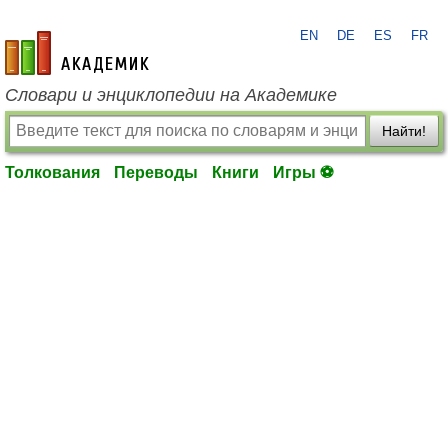
EN
DE
ES
FR
academic.ru
Словари и энциклопедии на Академике
Найти!
Толкования
Переводы
Книги
Игры ⚽