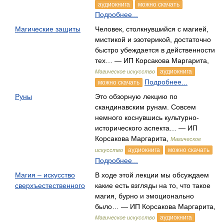
аудиокнига
можно скачать
Подробнее...
Магические защиты
Человек, столкнувшийся с магией,
мистикой и эзотерикой, достаточно
быстро убеждается в действенности
тех… — ИП Корсакова Маргарита,
аудиокнига
Магическое искусство
Подробнее...
можно скачать
Руны
Это обзорную лекцию по
скандинавским рунам. Совсем
немного коснувшись культурно-
исторического аспекта… — ИП
Корсакова Маргарита,
Магическое
аудиокнига
можно скачать
искусство
Подробнее...
Магия – искусство
В ходе этой лекции мы обсуждаем
сверхъестественного
какие есть взгляды на то, что такое
магия, бурно и эмоционально
было… — ИП Корсакова Маргарита,
аудиокнига
Магическое искусство