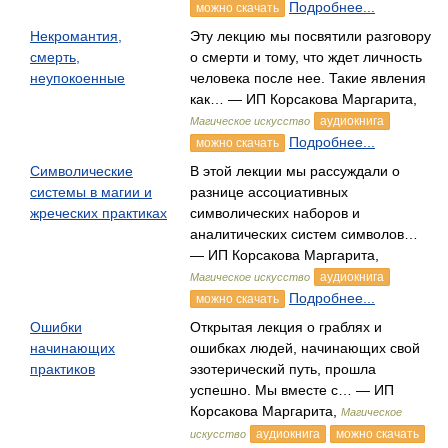
Подробнее...
можно скачать
Некромантия,
Эту лекцию мы посвятили разговору
смерть,
о смерти и тому, что ждет личность
неупокоенные
человека после нее. Такие явления
как… — ИП Корсакова Маргарита,
аудиокнига
Магическое искусство
Подробнее...
можно скачать
Символические
В этой лекции мы рассуждали о
системы в магии и
разнице ассоциативных
жреческих практиках
символических наборов и
аналитических систем символов…
— ИП Корсакова Маргарита,
аудиокнига
Магическое искусство
Подробнее...
можно скачать
Ошибки
Открытая лекция о граблях и
начинающих
ошибках людей, начинающих свой
практиков
эзотерический путь, прошла
успешно. Мы вместе с… — ИП
Корсакова Маргарита,
Магическое
аудиокнига
можно скачать
искусство