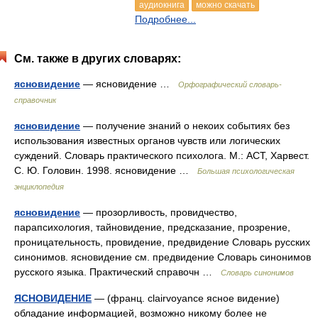
аудиокнига
можно скачать
Подробнее...
См. также в других словарях:
ясновидение
— ясновидение …
Орфографический словарь-
справочник
ясновидение
— получение знаний о некоих событиях без
использования известных органов чувств или логических
суждений. Словарь практического психолога. М.: АСТ, Харвест.
С. Ю. Головин. 1998. ясновидение …
Большая психологическая
энциклопедия
ясновидение
— прозорливость, провидчество,
парапсихология, тайновидение, предсказание, прозрение,
проницательность, провидение, предвидение Словарь русских
синонимов. ясновидение см. предвидение Словарь синонимов
русского языка. Практический справочн …
Словарь синонимов
ЯСНОВИДЕНИЕ
— (франц. clairvoyance ясное видение)
обладание информацией, возможно никому более не