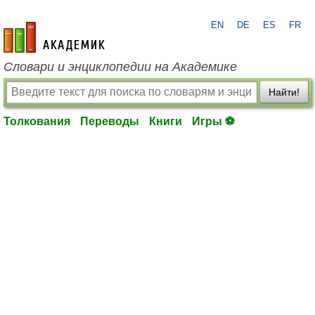
EN
DE
ES
FR
academic.ru
Словари и энциклопедии на Академике
Найти!
Толкования
Переводы
Книги
Игры ⚽