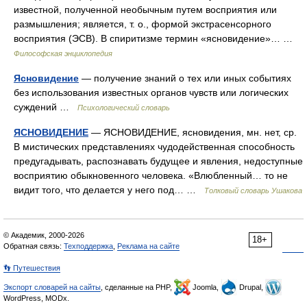
известной, полученной необычным путем восприятия или
размышления; является, т. о., формой экстрасенсорного
восприятия (ЭСВ). В спиритизме термин «ясновидение»… …
Философская энциклопедия
Ясновидение
— получение знаний о тех или иных событиях
без использования известных органов чувств или логических
суждений …
Психологический словарь
ЯСНОВИДЕНИЕ
— ЯСНОВИДЕНИЕ, ясновидения, мн. нет, ср.
В мистических представлениях чудодейственная способность
предугадывать, распознавать будущее и явления, недоступные
восприятию обыкновенного человека. «Влюбленный… то не
видит того, что делается у него под… …
Толковый словарь Ушакова
© Академик, 2000-2026
18+
Обратная связь:
Техподдержка
,
Реклама на сайте
👣 Путешествия
Экспорт словарей на сайты
, сделанные на PHP,
Joomla,
Drupal,
WordPress, MODx.