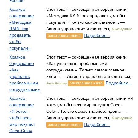
России
Краткое
Этот текст – сокращенная версия книги
содержание
«Методика RAIN: как продавать, чтобы
«Методика
покупали». Только самое главное… —
RAIN: как
Актион управление и финансы,
КнигиКратко
продавать,
Подробнее...
электронная книга
чтобы
покупали»
Краткое
Этот текст – сокращенная версия книги
содержание
«Как управлять проблемными
«Как
сотрудниками». Только самое главное:
управлять
идеи… — Актион управление и финансы,
проблемными
Подробнее...
электронная книга
КнигиКратко
сотрудниками»
Краткое
Этот текст – сокращенная версия книги «Я
содержание
хотел, чтобы весь мир покупал Coca-
«Я хотел,
Cola». Только самое главное: идеи… —
чтобы весь
Актион управление и финансы,
КнигиКратко
мир покупал
Подробнее...
электронная книга
Coca-Cola»