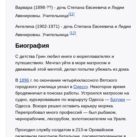
Варвара (1898-??) - дочь Степана Евсеевича и Лидии
[11]
Авенировны. Учительница
.
Ангелина (1902-1971) - дочь Степана Евсеевича и Лидии
[12]
Авенировны. Учительница
.
Биография
С детства Грин любил книги о мореплавателях и
путешествиях. Мечтал уйти в море матросом и
движимый этой мечтой, делал попытки убежать из дома.
В
1896
г. по окончании четырёхклассного Вятского
городского училища уехал в
Одессу
. Некоторое время
бродяжничал в поисках работы. Устроился матросом на
судно, курсировавшее по маршруту Одесса —
Батуми
—
Одесса. Вскоре решил оставить карьеру моряка.
Перепробовал много профессий — был рыбаком,
чернорабочим, лесорубом, золотоискателем на Урале.
Проходил службу солдатом в 213-м Оровайском
резервном пехотном батальоне, расквартированном в