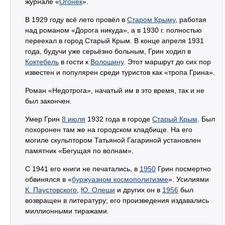
журнале «
Огонёк
».
В 1929 году всё лето провёл в
Старом Крыму
, работая
над романом «Дорога никуда», а в 1930 г. полностью
переехал в город Старый Крым. В конце апреля 1931
года, будучи уже серьёзно больным, Грин ходил в
Коктебель
в гости к
Волошину
. Этот маршрут до сих пор
известен и популярен среди туристов как «тропа Грина».
Роман «Недотрога», начатый им в это время, так и не
был закончен.
Умер Грин
8 июля
1932 года в городе
Старый Крым
. Был
похоронен там же на городском кладбище. На его
могиле скульптором Татьяной Гагариной установлен
памятник «Бегущая по волнам».
С 1941 его книги не печатались, в
1950
Грин посмертно
обвинялся в «
буржуазном космополитизме
». Усилиями
К. Паустовского
,
Ю. Олеши
и других он в
1956
был
возвращен в литературу; его произведения издавались
миллионными тиражами.