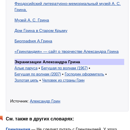
Феодосийский литературно-мемориальный музей А. С.
Грина.
Музей А. С. Грина
Дом Грина в Старом Крыму
Биография А.Грина
«Гринландия» — сайт о творчестве Александра Грина
Экранизации
Александра Грина
Алые паруса
•
Бегущая по волнам (1967)
•
Бегущая по волнам (2007)
•
Господин оформитель
•
Золотая цепь
•
Человек из страны Грин
Источник:
Александр Грин
См. также в других словарях:
Гринландия
— Не следует путать с Гренландией. У этого