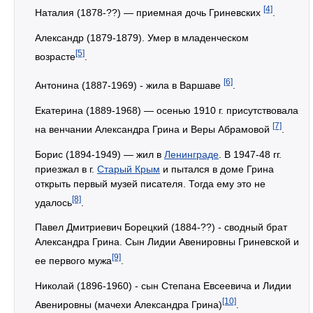
[4]
Наталия (1878-??) — приемная дочь Гриневских
.
Александр (1879-1879). Умер в младенческом
[5]
возрасте
.
[6]
Антонина (1887-1969) - жила в Варшаве
.
Екатерина (1889-1968) — осенью 1910 г. присутствовала
[7]
на венчании Александра Грина и Веры Абрамовой
.
Борис (1894-1949) — жил в
Ленинграде
. В 1947-48 гг.
приезжал в г.
Старый Крым
и пытался в доме Грина
открыть первый музей писателя. Тогда ему это не
[8]
удалось
.
Павел Дмитриевич Борецкий (1884-??) - сводный брат
Александра Грина. Сын Лидии Авенировны Гриневской и
[9]
ее первого мужа
.
Николай (1896-1960) - сын Степана Евсеевича и Лидии
[10]
Авенировны (мачехи Александра Грина)
.