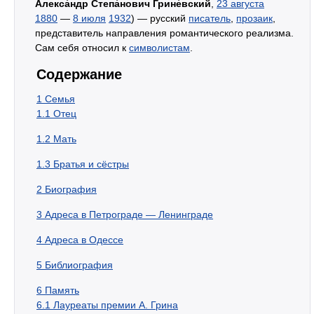
Алекса́ндр Степа́нович Грине́вский
,
23 августа
1880
—
8 июля
1932
) — русский
писатель
,
прозаик
,
представитель направления романтического реализма.
Сам себя относил к
символистам
.
Содержание
1
Семья
1.1
Отец
1.2
Мать
1.3
Братья и сёстры
2
Биография
3
Адреса в Петрограде — Ленинграде
4
Адреса в Одессе
5
Библиография
6
Память
6.1
Лауреаты премии А. Грина