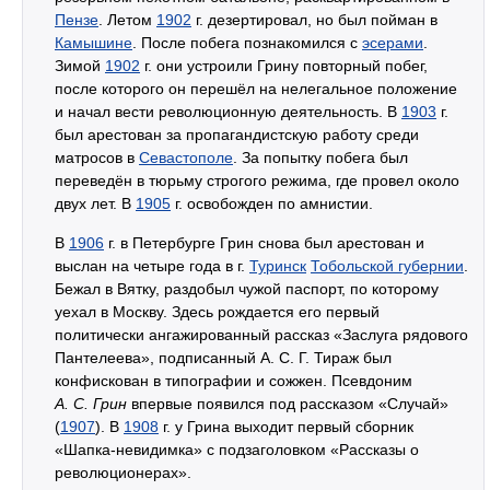
Пензе
. Летом
1902
г. дезертировал, но был пойман в
Камышине
. После побега познакомился с
эсерами
.
Зимой
1902
г. они устроили Грину повторный побег,
после которого он перешёл на нелегальное положение
и начал вести революционную деятельность. В
1903
г.
был арестован за пропагандистскую работу среди
матросов в
Севастополе
. За попытку побега был
переведён в тюрьму строгого режима, где провел около
двух лет. В
1905
г. освобожден по амнистии.
В
1906
г. в Петербурге Грин снова был арестован и
выслан на четыре года в г.
Туринск
Тобольской губернии
.
Бежал в Вятку, раздобыл чужой паспорт, по которому
уехал в Москву. Здесь рождается его первый
политически ангажированный рассказ «Заслуга рядового
Пантелеева», подписанный А. С. Г. Тираж был
конфискован в типографии и сожжен. Псевдоним
А. С. Грин
впервые появился под рассказом «Случай»
(
1907
). В
1908
г. у Грина выходит первый сборник
«Шапка-невидимка» с подзаголовком «Рассказы о
революционерах».