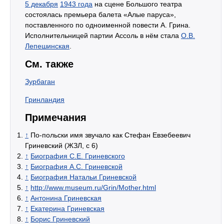
5 декабря
1943 года
на сцене Большого театра
состоялась премьера балета «Алые паруса»,
поставленного по одноименной повести А. Грина.
Исполнительницей партии Ассоль в нём стала
О.В.
Лепешинская
.
См. также
Зурбаган
Гринландия
Примечания
↑
По-польски имя звучало как Стефан Евзебеевич
Гриневский (ЖЗЛ, с 6)
↑
Биография С.Е. Гриневского
↑
Биография А.С. Гриневской
↑
Биография Натальи Гриневской
↑
http://www.museum.ru/Grin/Mother.html
↑
Антонина Гриневская
↑
Екатерина Гриневская
↑
Борис Гриневский