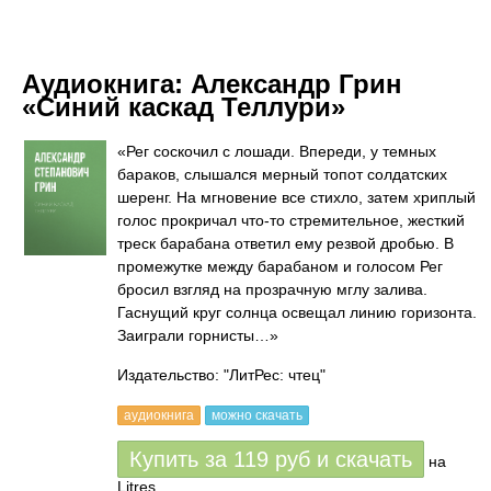
Аудиокнига:
Александр Грин
«Синий каскад Теллури»
«Рег соскочил с лошади. Впереди, у темных
бараков, слышался мерный топот солдатских
шеренг. На мгновение все стихло, затем хриплый
голос прокричал что-то стремительное, жесткий
треск барабана ответил ему резвой дробью. В
промежутке между барабаном и голосом Рег
бросил взгляд на прозрачную мглу залива.
Гаснущий круг солнца освещал линию горизонта.
Заиграли горнисты…»
Издательство: "ЛитРес: чтец"
аудиокнига
можно скачать
Купить за
119
руб
и скачать
на
Litres