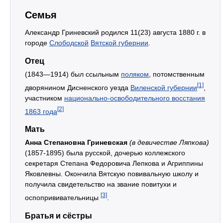
Семья
Александр Гриневский родился 11(23) августа 1880 г. в
городе
Слободской
Вятской губернии
.
Отец
(1843—1914) был ссыльным
поляком
, потомственным
[1]
дворянином Дисненского уезда
Виленской губернии
,
участником
национально-освободительного восстания
[2]
1863 года
Мать
Анна Степановна Гриневская
(в девичестве Ляпкова)
(1857-1895) была русской, дочерью коллежского
секретаря Степана Федоровича Лепкова и Агриппины
Яковлевны. Окончила Вятскую повивальную школу и
получила свидетельство на звание повитухи и
[3]
оспопрививательницы
.
Братья и сёстры