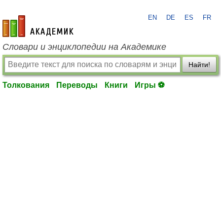
EN
DE
ES
FR
academic.ru
Словари и энциклопедии на Академике
Найти!
Толкования
Переводы
Книги
Игры ⚽