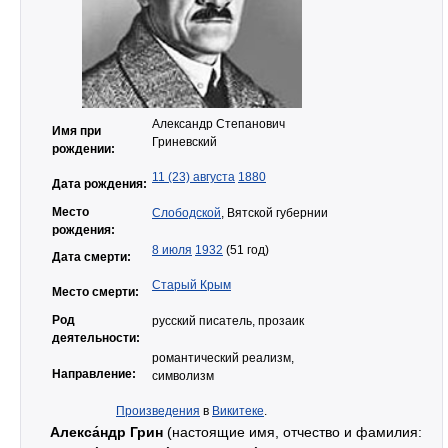
Александр Степанович
Имя при
Гриневский
рождении:
11 (23) августа
1880
Дата рождения:
Место
Слободской
, Вятской губернии
рождения:
8 июля
1932
(51 год)
Дата смерти:
Старый Крым
Место смерти:
Род
русский писатель, прозаик
деятельности:
романтический реализм,
Направление:
символизм
Произведения
в
Викитеке
.
Алекса́ндр Грин
(настоящие имя, отчество и фамилия: