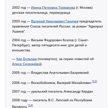
2002 год —
Ирина Петровна Токмакова
(г. Москва)
детская писательница, переводчица.
2003 год —
Валерий Николаевич Ганичев
председатель
правления Союза писателей России, за роман "Адмирал
Ушаков".
2004 год — Вильям Федорович Козлов (г. Санкт-
Петербург), автор пятидесяти книг для детей и
юношества.
—
Кир Булычев
(посмертно), за серию повестей об
Алисе Селезнёвой
.
2005 год — Владислав Анатольевич Бахревский.
[13]
2006 год — Воскобойников, Валерий Михайлович
2007 год — уральский писатель Александр Кердан
2008 году — писатель В.С. Липский из Республики
[14]
Беларусь