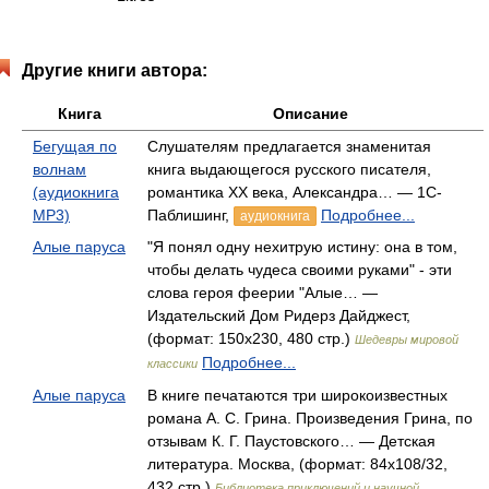
Другие книги автора:
Книга
Описание
Бегущая по
Слушателям предлагается знаменитая
волнам
книга выдающегося русского писателя,
(аудиокнига
романтика ХХ века, Александра… — 1С-
MP3)
Паблишинг,
Подробнее...
аудиокнига
Алые паруса
"Я понял одну нехитрую истину: она в том,
чтобы делать чудеса своими руками" - эти
слова героя феерии "Алые… —
Издательский Дом Ридерз Дайджест,
(формат: 150x230, 480 стр.)
Шедевры мировой
Подробнее...
классики
Алые паруса
В книге печатаются три широкоизвестных
романа А. С. Грина. Произведения Грина, по
отзывам К. Г. Паустовского… — Детская
литература. Москва, (формат: 84x108/32,
432 стр.)
Библиотека приключений и научной