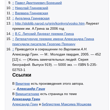
↑
Павел Дмитриевич Борецкий
↑
Николай Гриневский
↑
Варвара Гриневская
↑
Ангелина Гриневская
↑
http://sloblib.narod.ru/grin/konkyrs/vosko.htm
Лауреат
премии им. А.Грина за 2006 год
↑
В.С. Липский Лауреат премии Грина
↑
Литературную премию имени Александра Грина
присудили писателю Георгию Пряхину
↑
Приводится в сокращении по
Варламов А.Н.
Александр Грин. — М.: Молодая гвардия, 2005. — 452
[12] с. — (Жизнь замечательных людей: Серия
биографий. Выпуск 919). —
5000 экз
. — ISBN 5-235-
02753-1
Ссылки
В
Викитеке
есть произведения этого автора.
→
Александр Грин
В
Викицитатнике
есть страница по теме
Александр Грин
Александр Грин
в
библиотеке Максима Мошкова