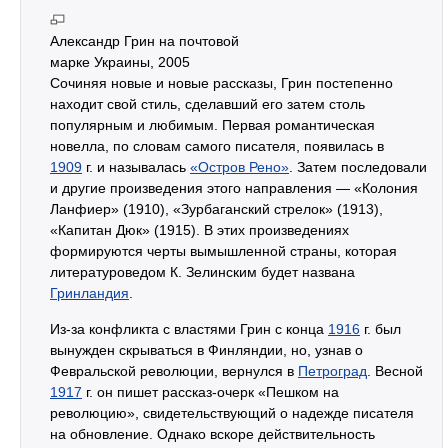
Александр Грин на почтовой
марке Украины, 2005
Сочиняя новые и новые рассказы, Грин постепенно
находит свой стиль, сделавший его затем столь
популярным и любимым. Первая романтическая
новелла, по словам самого писателя, появилась в
1909
г. и называлась
«Остров Рено»
. Затем последовали
и другие произведения этого направления — «Колония
Ланфиер» (1910), «Зурбаганский стрелок» (1913),
«Капитан Дюк» (1915). В этих произведениях
формируются черты вымышленной страны, которая
литературоведом К. Зелинским будет названа
Гринландия
.
Из-за конфликта с властями Грин с конца
1916
г. был
вынужден скрываться в Финляндии, но, узнав о
Февральской революции, вернулся в
Петроград
. Весной
1917
г. он пишет рассказ-очерк «Пешком на
революцию», свидетельствующий о надежде писателя
на обновление. Однако вскоре действительность