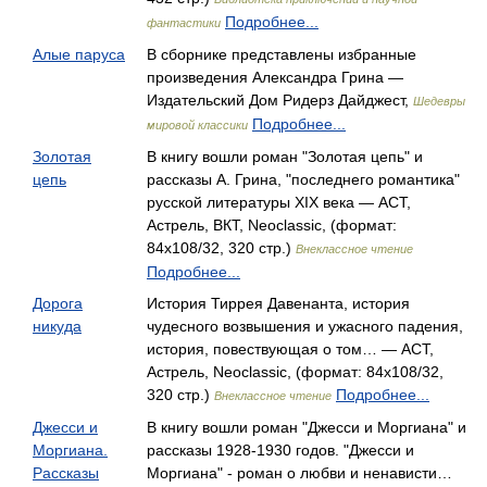
Подробнее...
фантастики
Алые паруса
В сборнике представлены избранные
произведения Александра Грина —
Издательский Дом Ридерз Дайджест,
Шедевры
Подробнее...
мировой классики
Золотая
В книгу вошли роман "Золотая цепь" и
цепь
рассказы А. Грина, "последнего романтика"
русской литературы XIX века — АСТ,
Астрель, ВКТ, Neoclassic, (формат:
84x108/32, 320 стр.)
Внеклассное чтение
Подробнее...
Дорога
История Тиррея Давенанта, история
никуда
чудесного возвышения и ужасного падения,
история, повествующая о том… — АСТ,
Астрель, Neoclassic, (формат: 84x108/32,
320 стр.)
Подробнее...
Внеклассное чтение
Джесси и
В книгу вошли роман "Джесси и Моргиана" и
Моргиана.
рассказы 1928-1930 годов. "Джесси и
Рассказы
Моргиана" - роман о любви и ненависти…