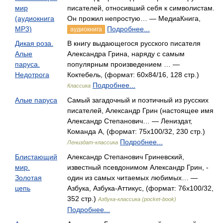
мир
писателей, относивший себя к символистам.
(аудиокнига
Он прожил непростую… — МедиаКнига,
MP3)
Подробнее...
аудиокнига
Дикая роза.
В книгу выдающегося русского писателя
Алые
Александра Грина, наряду с самым
паруса.
популярным произведением … —
Недотрога
Коктебель, (формат: 60x84/16, 128 стр.)
Подробнее...
Классика
Алые паруса
Самый загадочный и поэтичный из русских
писателей, Александр Грин (настоящее имя
Александр Степанович… — Лениздат,
Команда А, (формат: 75x100/32, 230 стр.)
Подробнее...
Лениздат-классика
Блистающий
Александр Степанович Гриневский,
мир.
известный псевдонимом Александр Грин, -
Золотая
один из самых читаемых любимых… —
цепь
Азбука, Азбука-Аттикус, (формат: 76x100/32,
352 стр.)
Азбука-классика (pocket-book)
Подробнее...