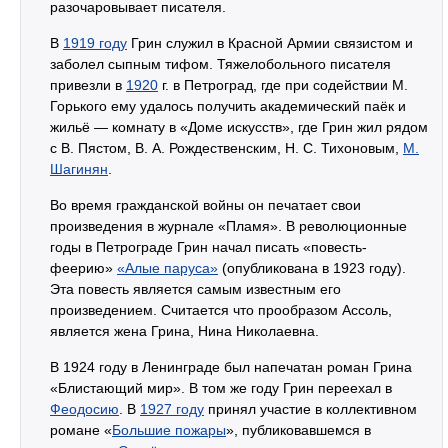
разочаровывает писателя.
В
1919 году
Грин служил в Красной Армии связистом и
заболел сыпным тифом. Тяжелобольного писателя
привезли в
1920
г. в Петроград, где при содействии М.
Горького ему удалось получить академический паёк и
жильё — комнату в «Доме искусств», где Грин жил рядом
с В. Пястом, В. А. Рождественским, Н. С. Тихоновым,
М.
Шагинян
.
Во время гражданской войны он печатает свои
произведения в журнале «Пламя». В революционные
годы в Петрограде Грин начал писать «повесть-
феерию»
«Алые паруса»
(опубликована в 1923 году).
Эта повесть является самым известным его
произведением. Считается что прообразом Ассоль,
является жена Грина, Нина Николаевна.
В 1924 году в Ленинграде был напечатан роман Грина
«Блистающий мир». В том же году Грин переехал в
Феодосию
. В
1927 году
принял участие в коллективном
романе «
Большие пожары
», публиковавшемся в