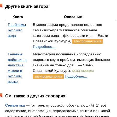
Другие книги автора:
Книга
Описание
Проблемы
В монографии представлено целостное
русского
семантико-прагматическое описание
вида
категории вида – философски и… — Языки
Славянской Культуры,
электронная книга
Подробнее...
Речевые
Монография посвящена исследованию
действия и
широкого круга проблем, имеющих большое
действия
значение не только для… — Языки
мысли в
Славянской Культуры,
Studia philologica
русском
Подробнее...
электронная книга
языке
См. также в других словарях:
Семантика
— (от греч. σημαντικός обозначающий) 1) всё
содержание, информация, передаваемые языком или какой
либо его единицей (словом, грамматической формой слова,