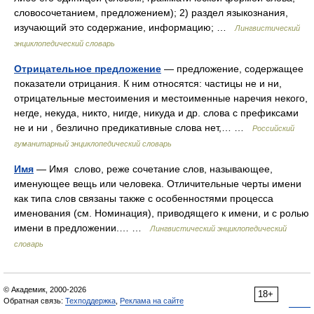
словосочетанием, предложением); 2) раздел языкознания,
изучающий это содержание, информацию; …
Лингвистический
энциклопедический словарь
Отрицательное предложение
— предложение, содержащее
показатели отрицания. К ним относятся: частицы не и ни,
отрицательные местоимения и местоименные наречия некого,
негде, некуда, никто, нигде, никуда и др. слова с префиксами
не и ни , безлично предикативные слова нет,… …
Российский
гуманитарный энциклопедический словарь
Имя
— Имя слово, реже сочетание слов, называющее,
именующее вещь или человека. Отличительные черты имени
как типа слов связаны также с особенностями процесса
именования (см. Номинация), приводящего к имени, и с ролью
имени в предложении.… …
Лингвистический энциклопедический
словарь
© Академик, 2000-2026
18+
Обратная связь:
Техподдержка
,
Реклама на сайте