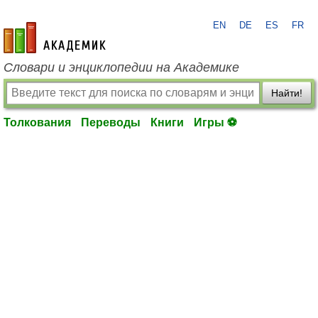
EN
DE
ES
FR
academic.ru
Словари и энциклопедии на Академике
Найти!
Толкования
Переводы
Книги
Игры ⚽