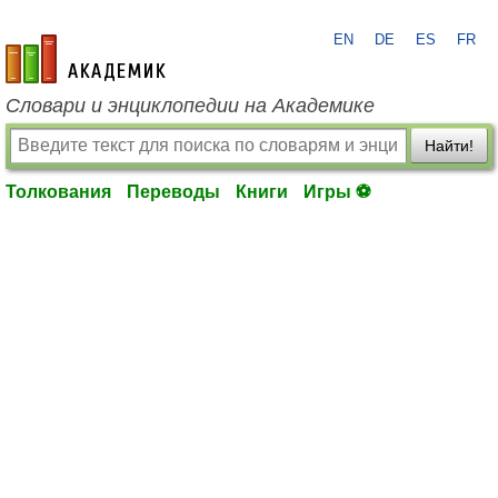
EN
DE
ES
FR
academic.ru
Словари и энциклопедии на Академике
Найти!
Толкования
Переводы
Книги
Игры ⚽