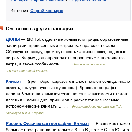
Костырко, Сергей Павлович
в
«Журнальном зале»
Источник:
Сергей Костырко
См. также в других словарях:
ДЮНЫ
— ДЮНЫ, отдельные холмы или гряды, образованные
частицами, принесенными ветром, как правило, песком.
Образуются всюду, где могут осесть частицы песка, поднятые
ветром. Форму дюн определяют направление и постоянство
ветра, а также особенности… …
Научно-технический
энциклопедический словарь
Климат
— (греч. κλίμα, κλίματος означает наклон солнца, иначе
сказать, полуденную высоту солнца). Древние географы
делили Землю на климатические пояса в зависимости от этого
явления и длины дня, принимая в расчет так называемые
астрономические климаты,… …
Энциклопедический словарь Ф.А.
Брокгауза и И.А. Ефрона
Россия. Физическая география: Климат
— Р. занимает такое
большое пространство не только с З. на В., но и с С. на Ю., что