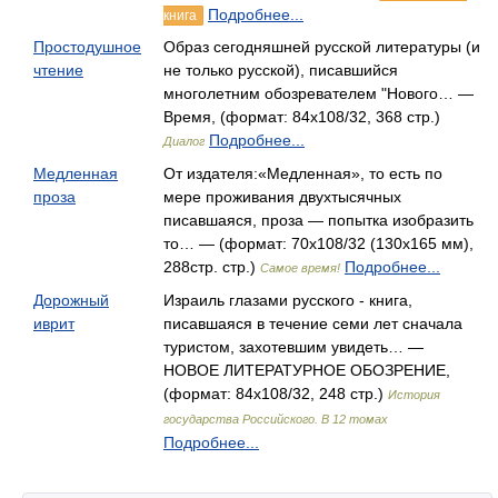
Подробнее...
книга
Простодушное
Образ сегодняшней русской литературы (и
чтение
не только русской), писавшийся
многолетним обозревателем "Нового… —
Время, (формат: 84x108/32, 368 стр.)
Подробнее...
Диалог
Медленная
От издателя:«Медленная», то есть по
проза
мере проживания двухтысячных
писавшаяся, проза — попытка изобразить
то… — (формат: 70x108/32 (130х165 мм),
288стр. стр.)
Подробнее...
Самое время!
Дорожный
Израиль глазами русского - книга,
иврит
писавшаяся в течение семи лет сначала
туристом, захотевшим увидеть… —
НОВОЕ ЛИТЕРАТУРНОЕ ОБОЗРЕНИЕ,
(формат: 84x108/32, 248 стр.)
История
государства Российского. В 12 томах
Подробнее...