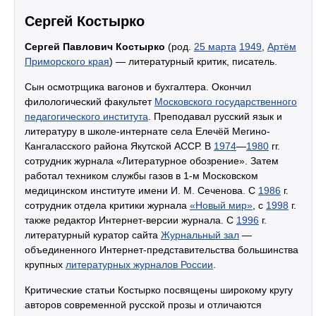
Сергей Костырко
Сергей Павлович Костырко
(род.
25 марта
1949
,
Артём
Приморского края
) — литературный критик, писатель.
Сын осмотрщика вагонов и бухгалтера. Окончил
филологический факультет
Московского государственного
педагогического института
. Преподавал русский язык и
литературу в школе-интернате села Елечёй Мегино-
Кангаласского района Якутской АССР. В
1974
—
1980
гг.
сотрудник журнала «Литературное обозрение». Затем
работал техником службы газов в 1-м Московском
медицинском институте имени И. М. Сеченова. С
1986
г.
сотрудник отдела критики журнала
«Новый мир»
, с
1998
г.
также редактор Интернет-версии журнала. С
1996
г.
литературный куратор сайта
Журнальный зал
—
объединенного Интернет-представительства большинства
крупных
литературных журналов России
.
Критические статьи Костырко посвящены широкому кругу
авторов современной русской прозы и отличаются