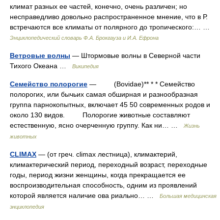
климат разных ее частей, конечно, очень различен; но
несправедливо довольно распространенное мнение, что в Р.
встречаются все климаты от полярного до тропического:… …
Энциклопедический словарь Ф.А. Брокгауза и И.А. Ефрона
Ветровые волны
— Штормовые волны в Северной части
Тихого Океана …
Википедия
Семейство полорогие
— (Bovidae)** * * Семейство
полорогих, или бычьих самая обширная и разнообразная
группа парнокопытных, включает 45 50 современных родов и
около 130 видов. Полорогие животные составляют
естественную, ясно очерченную группу. Как ни… …
Жизнь
животных
CLIMAX
— (от греч. climax лестница), климактерий,
климактерический период, переходный возраст, переходные
годы, период жизни женщины, когда прекращается ее
воспроизводительная способность, одним из проявлений
которой является наличие ова риально… …
Большая медицинская
энциклопедия