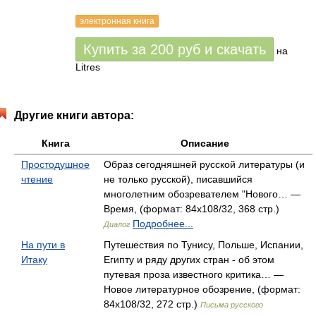
электронная книга
Купить за
200
руб
и скачать
на
Litres
Другие книги автора:
Книга
Описание
Простодушное
Образ сегодняшней русской литературы (и
чтение
не только русской), писавшийся
многолетним обозревателем "Нового… —
Время, (формат: 84x108/32, 368 стр.)
Подробнее...
Диалог
На пути в
Путешествия по Тунису, Польше, Испании,
Итаку
Египту и ряду других стран - об этом
путевая проза известного критика… —
Новое литературное обозрение, (формат:
84x108/32, 272 стр.)
Письма русского