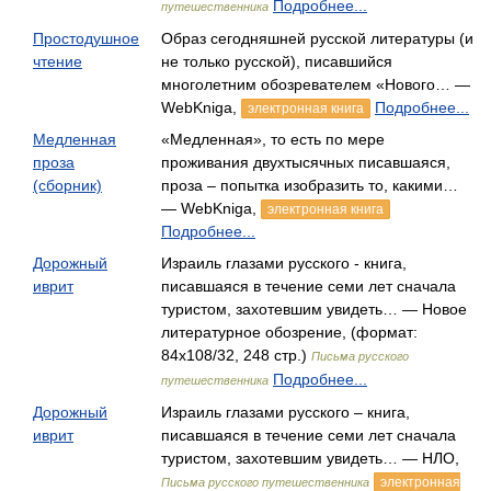
Подробнее...
путешественника
Простодушное
Образ сегодняшней русской литературы (и
чтение
не только русской), писавшийся
многолетним обозревателем «Нового… —
WebKniga,
Подробнее...
электронная книга
Медленная
«Медленная», то есть по мере
проза
проживания двухтысячных писавшаяся,
(сборник)
проза – попытка изобразить то, какими…
— WebKniga,
электронная книга
Подробнее...
Дорожный
Израиль глазами русского - книга,
иврит
писавшаяся в течение семи лет сначала
туристом, захотевшим увидеть… — Новое
литературное обозрение, (формат:
84x108/32, 248 стр.)
Письма русского
Подробнее...
путешественника
Дорожный
Израиль глазами русского – книга,
иврит
писавшаяся в течение семи лет сначала
туристом, захотевшим увидеть… — НЛО,
электронная
Письма русского путешественника