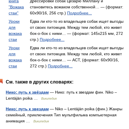
книга
дрессировки собак Цезарю Миллану и
"Вожака
становитесь вожаком собственной… — (формат:
стаи"
60x90/16, 256 стр.)
Подробнее...
Уроки
Едва ли кто-то из владельцев собак ищет выгоды
для
от своих питомцев. Между тем любой, кто живет
вожака
бок-о-бок с ними… — (формат: 145х215 мм, 272
стаи
стр.)
Подробнее...
Уроки
Едва ли кто-то из владельцев собак ищет выгоды
для
от своих питомцев. Между тем любой, кто живет
вожака
бок-о-бок с ними… — АСТ, (формат: 60x90/16,
стаи
272 стр.)
Подробнее...
См. также в других словарях:
Нико: путь к звёздам
— Нико: путь к звездам фин. Niko –
Lentäjän poika …
Википедия
Нико: путь к звездам
— Niko – Lentäjän poika (фин.) Жанры
семейный, приключения Тип мультфильма компьютерная
анимация …
Википедия