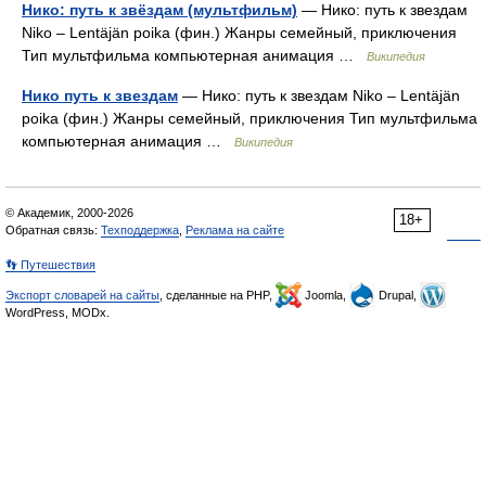
Нико: путь к звёздам (мультфильм)
— Нико: путь к звездам
Niko – Lentäjän poika (фин.) Жанры семейный, приключения
Тип мультфильма компьютерная анимация …
Википедия
Нико путь к звездам
— Нико: путь к звездам Niko – Lentäjän
poika (фин.) Жанры семейный, приключения Тип мультфильма
компьютерная анимация …
Википедия
© Академик, 2000-2026
18+
Обратная связь:
Техподдержка
,
Реклама на сайте
👣 Путешествия
Экспорт словарей на сайты
, сделанные на PHP,
Joomla,
Drupal,
WordPress, MODx.