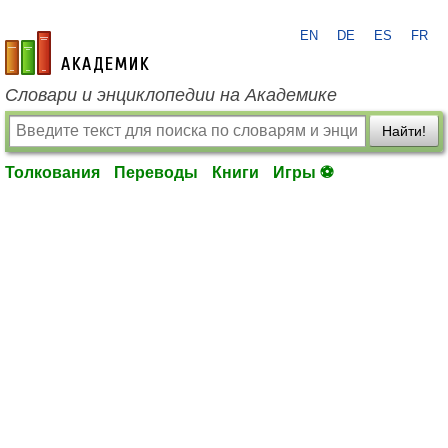
EN
DE
ES
FR
academic.ru
Словари и энциклопедии на Академике
Найти!
Толкования
Переводы
Книги
Игры ⚽