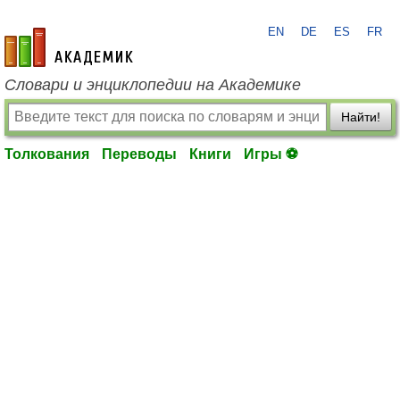
EN
DE
ES
FR
academic.ru
Словари и энциклопедии на Академике
Найти!
Толкования
Переводы
Книги
Игры ⚽