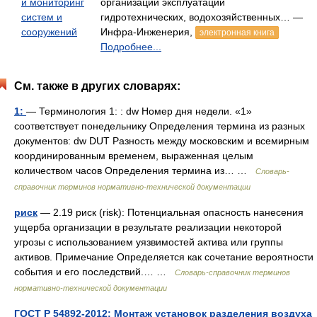
и мониторинг
организации эксплуатации
систем и
гидротехнических, водохозяйственных… —
сооружений
Инфра-Инженерия,
электронная книга
Подробнее...
См. также в других словарях:
1:
— Терминология 1: : dw Номер дня недели. «1»
соответствует понедельнику Определения термина из разных
документов: dw DUT Разность между московским и всемирным
координированным временем, выраженная целым
количеством часов Определения термина из… …
Словарь-
справочник терминов нормативно-технической документации
риск
— 2.19 риск (risk): Потенциальная опасность нанесения
ущерба организации в результате реализации некоторой
угрозы с использованием уязвимостей актива или группы
активов. Примечание Определяется как сочетание вероятности
события и его последствий.… …
Словарь-справочник терминов
нормативно-технической документации
ГОСТ Р 54892-2012: Монтаж установок разделения воздуха