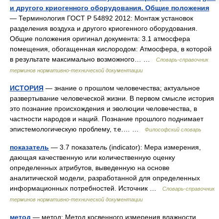
и другого криогенного оборудования. Общие положения
— Терминология ГОСТ Р 54892 2012: Монтаж установок
разделения воздуха и другого криогенного оборудования.
Общие положения оригинал документа: 3.1 атмосфера
помещения, обогащенная кислородом: Атмосфера, в которой
в результате максимально возможного… …
Словарь-справочник
терминов нормативно-технической документации
ИСТОРИЯ
— знание о прошлом человечества; актуальное
развертывание человеческой жизни. В первом смысле история
это познание происхождения и эволюции человечества, в
частности народов и наций. Познание прошлого поднимает
эпистемологическую проблему, т.е.… …
Философский словарь
показатель
— 3.7 показатель (indicator): Мера измерения,
дающая качественную или количественную оценку
определенных атрибутов, выведенную на основе
аналитической модели, разработанной для определенных
информационных потребностей. Источник …
Словарь-справочник
терминов нормативно-технической документации
метод
— метод: Метод косвенного измерения влажности