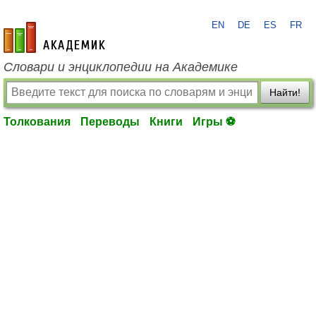
EN
DE
ES
FR
academic.ru
Словари и энциклопедии на Академике
Найти!
Толкования
Переводы
Книги
Игры ⚽