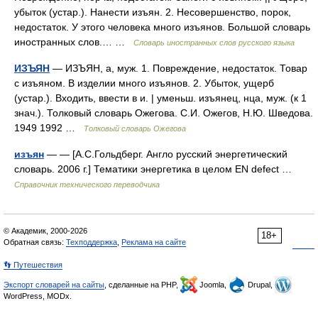
убыток (устар.). Нанести изъян. 2. Несовершенство, порок,
недостаток. У этого человека много изъянов. Большой словарь
иностранных слов.… …
Словарь иностранных слов русского языка
ИЗЪЯН
— ИЗЪЯН, а, муж. 1. Повреждение, недостаток. Товар
с изъяном. В изделии много изъянов. 2. Убыток, ущерб
(устар.). Входить, ввести в и. | уменьш. изъянец, нца, муж. (к 1
знач.). Толковый словарь Ожегова. С.И. Ожегов, Н.Ю. Шведова.
1949 1992 …
Толковый словарь Ожегова
изъян
— — [А.С.Гольдберг. Англо русский энергетический
словарь. 2006 г.] Тематики энергетика в целом EN defect …
Справочник технического переводчика
© Академик, 2000-2026
18+
Обратная связь:
Техподдержка
,
Реклама на сайте
👣 Путешествия
Экспорт словарей на сайты
, сделанные на PHP,
Joomla,
Drupal,
WordPress, MODx.