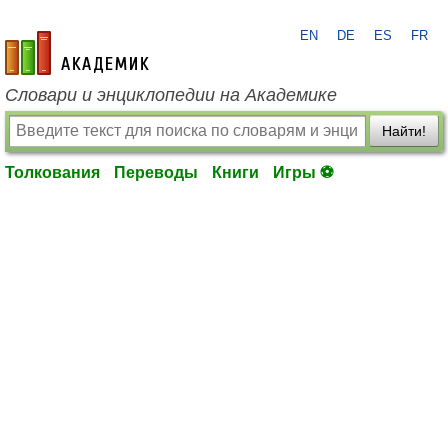
EN
DE
ES
FR
academic.ru
Словари и энциклопедии на Академике
Найти!
Толкования
Переводы
Книги
Игры ⚽