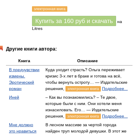
электронная книга
Купить за
160
руб
и скачать
на
Litres
Другие книги автора:
Книга
Описание
В предчувствии
Куда уходит страсть? Ольга переживает
измены.
кризис 3-х лет в браке и готова на всё,
Эротический
чтобы вернуть остроту… — Издательские
роман
решения,
Подробнее...
электронная книга
Иней
– Как вы познакомились? – Те двое,
которые были с ним. Они хотели меня
изнасиловать. Его… — Издательские
решения,
Подробнее...
электронная книга
Мне должно
В лесном массиве за чертой города
это нравиться
найден труп молодой девушки. В этот же