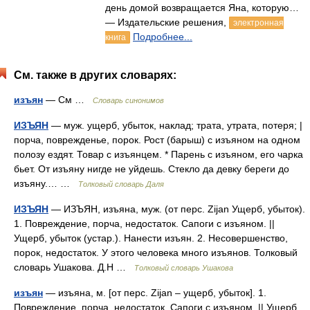
день домой возвращается Яна, которую…
— Издательские решения,
электронная
Подробнее...
книга
См. также в других словарях:
изъян
— См …
Словарь синонимов
ИЗЪЯН
— муж. ущерб, убыток, наклад; трата, утрата, потеря; |
порча, поврежденье, порок. Рост (барыш) с изъяном на одном
полозу ездят. Товар с изъянцем. * Парень с изъяном, его чарка
бьет. От изъяну нигде не уйдешь. Стекло да девку береги до
изъяну.… …
Толковый словарь Даля
ИЗЪЯН
— ИЗЪЯН, изъяна, муж. (от перс. Zijan Ущерб, убыток).
1. Повреждение, порча, недостаток. Сапоги с изъяном. ||
Ущерб, убыток (устар.). Нанести изъян. 2. Несовершенство,
порок, недостаток. У этого человека много изъянов. Толковый
словарь Ушакова. Д.Н …
Толковый словарь Ушакова
изъян
— изъяна, м. [от перс. Zijan – ущерб, убыток]. 1.
Повреждение, порча, недостаток. Сапоги с изъяном. || Ущерб,