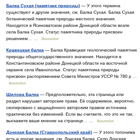
Балка Сухая (памятник природы)
— У этого термина
существуют и другие значения, см. Балка Сухая. Балка Сухая
ботанический памятник природы местного значения.
Находится в Ясиноватском районе Донецкой области возле
села Балка Сухая. Статус памятника природы присвоен
решением… …
Википедия
Кравецкая балка
— Балка Кравецкая геологический памятник
природы общегосударственного значения. Находится в
Константиновском районе Донецкой области на восточной
окраине села Иванополье. Статус памятника природы
присвоен распоряжением Совета Министров УССР № 780 р …
Википедия
Шилова Балка
— Предположительно, эта страница или
раздел нарушает авторские права. Eё содержимое, вероятно,
скопировано с защищённого авторским правом источника
практически без изменений. Если вы считаете, что это не так,
выскажите ваше мнение на странице… …
Википедия
Донская Балка (Ставропольский край)
— У этого топонима
есть и другие значения, см. Донская Балка. Село Донская