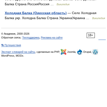
Балка Страна РоссияРоссия …
Википедия
Холодная Балка (Одесская область)
— Село Холодная
Балка укр. Холодна Балка Страна УкраинаУкраина …
Википедия
© Академик, 2000-2026
18+
Обратная связь:
Техподдержка
,
Реклама на сайте
👣 Путешествия
Экспорт словарей на сайты
, сделанные на PHP,
Joomla,
Drupal,
WordPress, MODx.