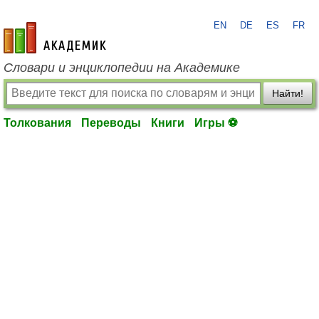
EN
DE
ES
FR
academic.ru
Словари и энциклопедии на Академике
Найти!
Толкования
Переводы
Книги
Игры ⚽