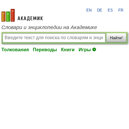
EN
DE
ES
FR
academic.ru
Словари и энциклопедии на Академике
Найти!
Толкования
Переводы
Книги
Игры ⚽