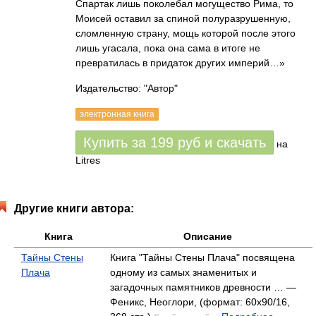
Спартак лишь поколебал могущество Рима, то
Моисей оставил за спиной полуразрушенную,
сломленную страну, мощь которой после этого
лишь угасала, пока она сама в итоге не
превратилась в придаток других империй…»
Издательство: "Автор"
электронная книга
Купить за
199
руб
и скачать
на
Litres
Другие книги автора:
Книга
Описание
Тайны Стены
Книга "Тайны Стены Плача" посвящена
Плача
одному из самых знаменитых и
загадочных памятников древности … —
Феникс, Неоглори, (формат: 60x90/16,