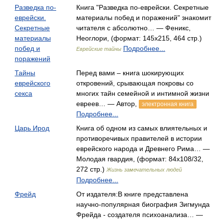
Разведка по-
Книга "Разведка по-еврейски. Секретные
еврейски.
материалы побед и поражений" знакомит
Секретные
читателя с абсолютно… — Феникс,
материалы
Неоглори, (формат: 145x215, 464 стр.)
побед и
Подробнее...
Еврейские тайны
поражений
Тайны
Перед вами – книга шокирующих
еврейского
откровений, срывающая покровы со
секса
многих тайн семейной и интимной жизни
евреев… — Автор,
электронная книга
Подробнее...
Царь Ирод
Книга об одном из самых влиятельных и
противоречивых правителей в истории
еврейского народа и Древнего Рима… —
Молодая гвардия, (формат: 84x108/32,
272 стр.)
Жизнь замечательных людей
Подробнее...
Фрейд
От издателя:В книге представлена
научно-популярная биография Зигмунда
Фрейда - создателя психоанализа… —