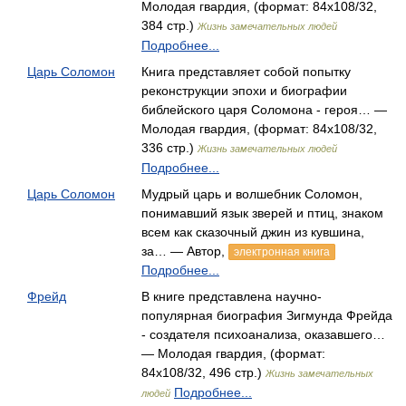
Молодая гвардия, (формат: 84x108/32,
384 стр.)
Жизнь замечательных людей
Подробнее...
Царь Соломон
Книга представляет собой попытку
реконструкции эпохи и биографии
библейского царя Соломона - героя… —
Молодая гвардия, (формат: 84x108/32,
336 стр.)
Жизнь замечательных людей
Подробнее...
Царь Соломон
Мудрый царь и волшебник Соломон,
понимавший язык зверей и птиц, знаком
всем как сказочный джин из кувшина,
за… — Автор,
электронная книга
Подробнее...
Фрейд
В книге представлена научно-
популярная биография Зигмунда Фрейда
- создателя психоанализа, оказавшего…
— Молодая гвардия, (формат:
84x108/32, 496 стр.)
Жизнь замечательных
Подробнее...
людей