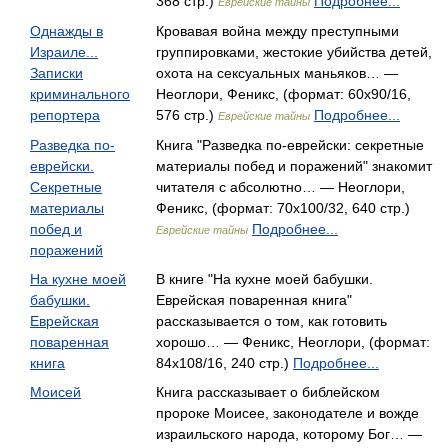
368 стр.)
Подробнее...
Еврейские тайны
Однажды в
Кровавая война между преступными
Израиле...
группировками, жестокие убийства детей,
Записки
охота на сексуальных маньяков… —
криминального
Неоглори, Феникс, (формат: 60x90/16,
репортера
576 стр.)
Подробнее...
Еврейские тайны
Разведка по-
Книга "Разведка по-еврейски: секретные
еврейски.
материалы побед и поражений" знакомит
Секретные
читателя с абсолютно… — Неоглори,
материалы
Феникс, (формат: 70x100/32, 640 стр.)
побед и
Подробнее...
Еврейские тайны
поражений
На кухне моей
В книге "На кухне моей бабушки.
бабушки.
Еврейская поваренная книга"
Еврейская
рассказывается о том, как готовить
поваренная
хорошо… — Феникс, Неоглори, (формат:
книга
84x108/16, 240 стр.)
Подробнее...
Моисей
Книга рассказывает о библейском
пророке Моисее, законодателе и вожде
израильского народа, которому Бог… —