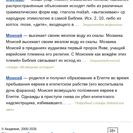
распространённые объяснения исходят либо из различных
грамматических форм евр. глагола mašah, «вытаскиваю» ср.
народную этимологию в самой Библии, Исх. 2, 10, либо из
коптск. mоse, «дитя», входящего в …
Энциклопедия мифологии
Моисей
— высекает своим жезлом воду из скалы. Мозаика.
Моисей высекает своим жезлом воду из скалы. Мозаика.
Моисей в преданиях иудаизма первый пророк Яхве, учащий
еврейские племена его религии. С Моисеем как вождём этих
племён Библия связывает их исход из …
Энциклопедический
словарь «Всемирная история»
Моисей
— родился и получил образование в Египте во время
пребывания евреев в египетском рабстве (его воспитывала
дочь фараона). Моисея возмущало положение евреев в
Египте. Однажды в приступе гнева он убил египетского
надсмотрщика, избивавшего… …
Подробный словарь библейских
имен
© Академик, 2000-2026
18+