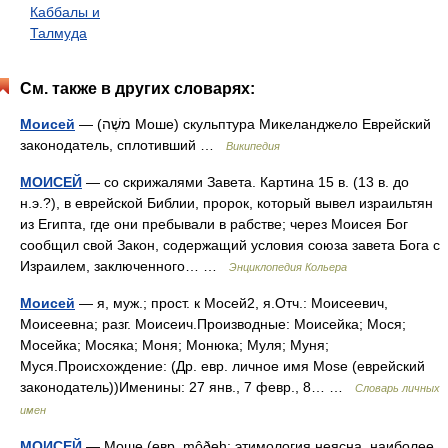
Каббалы и
Талмуда
См. также в других словарях:
Моисей
— (משֶׁה Моше) скульптура Микеланджело Еврейский
законодатель, сплотивший …
Википедия
МОИСЕЙ
— со скрижалями Завета. Картина 15 в. (13 в. до
н.э.?), в еврейской Библии, пророк, который вывел израильтян
из Египта, где они пребывали в рабстве; через Моисея Бог
сообщил свой Закон, содержащий условия союза завета Бога с
Израилем, заключенного… …
Энциклопедия Кольера
Моисей
— я, муж.; прост. к Мосей2, я.Отч.: Моисеевич,
Моисеевна; разг. Моисеич.Производные: Моисейка; Мося;
Мосейка; Мосяка; Моня; Монюка; Муля; Муня;
Муся.Происхождение: (Др. евр. личное имя Mose (еврейский
законодатель))Именины: 27 янв., 7 февр., 8… …
Словарь личных
имен
МОИСЕЙ
— Моше (евр. môðeh; этимология неясна, наиболее