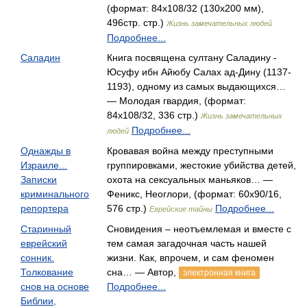
(формат: 84x108/32 (130х200 мм),
496стр. стр.)
Жизнь замечательных людей
Подробнее...
Саладин
Книга посвящена султану Саладину -
Юсуфу ибн Айюбу Салах ад-Дину (1137-
1193), одному из самых выдающихся…
— Молодая гвардия, (формат:
84x108/32, 336 стр.)
Жизнь замечательных
Подробнее...
людей
Однажды в
Кровавая война между преступными
Израиле...
группировками, жестокие убийства детей,
Записки
охота на сексуальных маньяков… —
криминального
Феникс, Неоглори, (формат: 60x90/16,
репортера
576 стр.)
Подробнее...
Еврейские тайны
Старинный
Сновидения – неотъемлемая и вместе с
еврейский
тем самая загадочная часть нашей
сонник.
жизни. Как, впрочем, и сам феномен
Толкование
сна… — Автор,
электронная книга
снов на основе
Подробнее...
Библии,