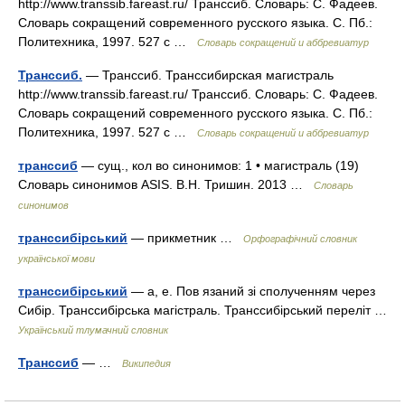
http://www.transsib.fareast.ru/​ Транссиб. Словарь: С. Фадеев.
Словарь сокращений современного русского языка. С. Пб.:
Политехника, 1997. 527 с …
Словарь сокращений и аббревиатур
Транссиб.
— Транссиб. Транссибирская магистраль
http://www.transsib.fareast.ru/​ Транссиб. Словарь: С. Фадеев.
Словарь сокращений современного русского языка. С. Пб.:
Политехника, 1997. 527 с …
Словарь сокращений и аббревиатур
транссиб
— сущ., кол во синонимов: 1 • магистраль (19)
Словарь синонимов ASIS. В.Н. Тришин. 2013 …
Словарь
синонимов
транссибірський
— прикметник …
Орфографічний словник
української мови
транссибірський
— а, е. Пов язаний зі сполученням через
Сибір. Транссибірська магістраль. Транссибірський переліт …
Український тлумачний словник
Транссиб
— …
Википедия