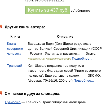
ISBN: 978-5-699-99121-1
Купить за
437
руб
в Лабиринте
Другие книги автора:
Книга
Описание
Книга
Барашкова Варя (Хен-Шира) родилась в
северного
центре Великой Северной Цивилизации (СССР
человека
- Россия) - Якутии для развития… — Эксмо,
Подробнее...
Национальная литература России
Транссиб
Хен-Шира с недавних пор получила
известность благодаря своей `Книге северного
человека`. Еще раньше, в самом… — ЭКСМО,
(формат: 70x86/16, 200 стр.)
Подробнее...
См. также в других словарях:
Транссиб
— Транссиб. Транссибирская магистраль