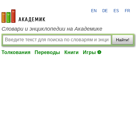
EN
DE
ES
FR
academic.ru
Словари и энциклопедии на Академике
Найти!
Толкования
Переводы
Книги
Игры ⚽