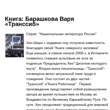
Книга:
Барашкова Варя
«Транссиб»
Серия: "Национальная литература России"
Хен-Шира с недавних пор получила известность
благодаря своей "Книге северного человека" .
Еще раньше, в самом начале 2000-х, в Интернете
появилось ставшее культовым ее эссе за
подписью Председатель Хен" Цитатник молодого
якута" . Вторая книга писательницы -"Транссиб"-
посвящена вечно актуальной теме труда и
созидания. Она состоит из двух частей -
"Транссиб" и"Книга Работника" . Первое
произведение представляет собой размышления
автора во время путешествия из Москвы во
Владивосток по Великому Евразийскому Пути. По
сути, Хен продолжает традиционный для мировой
литературы жанр философских путевых заметок с