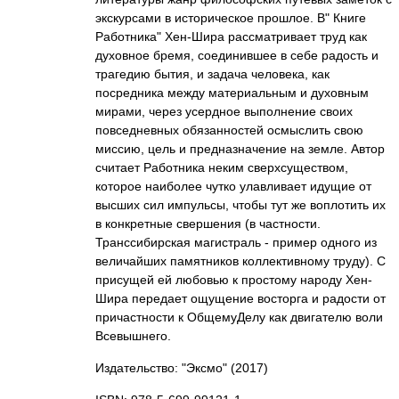
экскурсами в историческое прошлое. В" Книге
Работника" Хен-Шира рассматривает труд как
духовное бремя, соединившее в себе радость и
трагедию бытия, и задача человека, как
посредника между материальным и духовным
мирами, через усердное выполнение своих
повседневных обязанностей осмыслить свою
миссию, цель и предназначение на земле. Автор
считает Работника неким сверхсуществом,
которое наиболее чутко улавливает идущие от
высших сил импульсы, чтобы тут же воплотить их
в конкретные свершения (в частности.
Транссибирская магистраль - пример одного из
величайших памятников коллективному труду). С
присущей ей любовью к простому народу Хен-
Шира передает ощущение восторга и радости от
причастности к ОбщемуДелу как двигателю воли
Всевышнего.
Издательство: "Эксмо"
(2017)