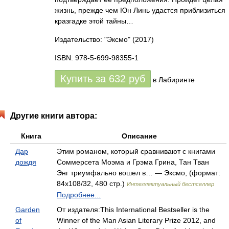
жизнь, прежде чем Юн Линь удастся приблизиться
кразгадке этой тайны…
Издательство: "Эксмо"
(2017)
ISBN: 978-5-699-98355-1
Купить за
632
руб
в Лабиринте
Другие книги автора:
Книга
Описание
Дар
Этим романом, который сравнивают с книгами
дождя
Соммерсета Моэма и Грэма Грина, Тан Тван
Энг триумфально вошел в… — Эксмо, (формат:
84x108/32, 480 стр.)
Интеллектуальный бестселлер
Подробнее...
Garden
От издателя:This International Bestseller is the
of
Winner of the Man Asian Literary Prize 2012, and