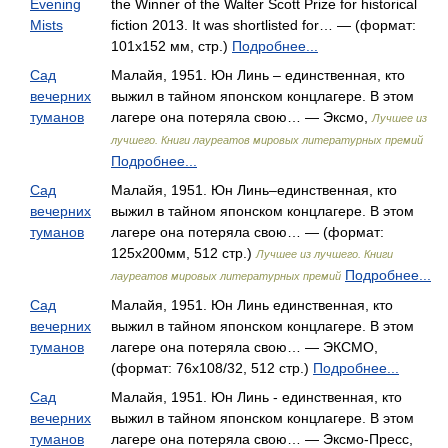
Evening
the Winner of the Walter Scott Prize for historical
Mists
fiction 2013. It was shortlisted for… — (формат:
101х152 мм, стр.)
Подробнее...
Сад
Малайя, 1951. Юн Линь – единственная, кто
вечерних
выжил в тайном японском концлагере. В этом
туманов
лагере она потеряла свою… — Эксмо,
Лучшее из
лучшего. Книги лауреатов мировых литературных премий
Подробнее...
Сад
Малайя, 1951. Юн Линь–единственная, кто
вечерних
выжил в тайном японском концлагере. В этом
туманов
лагере она потеряла свою… — (формат:
125x200мм, 512 стр.)
Лучшее из лучшего. Книги
Подробнее...
лауреатов мировых литературных премий
Сад
Малайя, 1951. Юн Линь единственная, кто
вечерних
выжил в тайном японском концлагере. В этом
туманов
лагере она потеряла свою… — ЭКСМО,
(формат: 76x108/32, 512 стр.)
Подробнее...
Сад
Малайя, 1951. Юн Линь - единственная, кто
вечерних
выжил в тайном японском концлагере. В этом
туманов
лагере она потеряла свою… — Эксмо-Пресс,