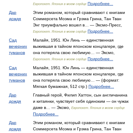
Подробнее...
Европокет. Япония в моем сердце
Дар
Этим романом, который сравнивают с книгами
дождя
Соммерсета Моэма и Грэма Грина, Тан Тван
Энг триумфально вошел в… — Эксмо-Пресс,
Подробнее...
Европокет. Япония в моем сердце
Сад
Малайя, 1951. Юн Линь — единственная
вечерних
выжившая в тайном японском концлагере, где
туманов
она потеряла свою любимую… — Эксмо,
Подробнее...
Европокет. Япония в моем сердце
Сад
Малайя, 1951. Юн Линь — единственная
вечерних
выжившая в тайном японском концлагере, где
туманов
она потеряла свою любимую… — (формат:
Мягкая бумажная, 512 стр.)
Подробнее...
Дар
Главный герой, Филип Хаттон, сын англичанина
дождя
и китаянки, чувствует себя одиноким — он чужак
даже в… — Эксмо,
Европокет. Япония в моем сердце
Подробнее...
Дар
Этим романом, который сравнивают с книгами
дождя
Соммерсета Моэма и Грэма Грина, Тан Тван