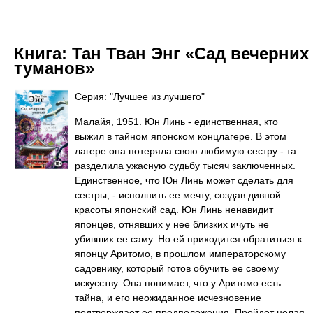
Книга:
Тан Тван Энг «Сад вечерних
туманов»
Серия: "Лучшее из лучшего"
Малайя, 1951. Юн Линь - единственная, кто
выжил в тайном японском концлагере. В этом
лагере она потеряла свою любимую сестру - та
разделила ужасную судьбу тысяч заключенных.
Единственное, что Юн Линь может сделать для
сестры, - исполнить ее мечту, создав дивной
красоты японский сад. Юн Линь ненавидит
японцев, отнявших у нее близких ичуть не
убивших ее саму. Но ей приходится обратиться к
японцу Аритомо, в прошлом императорскому
садовнику, который готов обучить ее своему
искусству. Она понимает, что у Аритомо есть
тайна, и его неожиданное исчезновение
подтверждает ее предположения. Пройдет целая