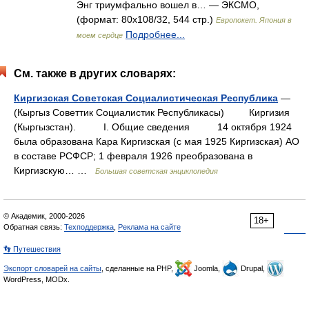
Энг триумфально вошел в… — ЭКСМО,
(формат: 80x108/32, 544 стр.)
Европокет. Япония в
Подробнее...
моем сердце
См. также в других словарях:
Киргизская Советская Социалистическая Республика
—
(Кыргыз Советтик Социалистик Республикасы) Киргизия
(Кыргызстан). I. Общие сведения 14 октября 1924
была образована Кара Киргизская (с мая 1925 Киргизская) АО
в составе РСФСР; 1 февраля 1926 преобразована в
Киргизскую… …
Большая советская энциклопедия
© Академик, 2000-2026
18+
Обратная связь:
Техподдержка
,
Реклама на сайте
👣 Путешествия
Экспорт словарей на сайты
, сделанные на PHP,
Joomla,
Drupal,
WordPress, MODx.