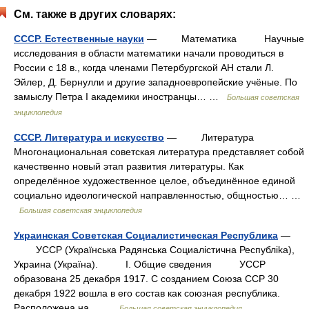
См. также в других словарях:
СССР. Естественные науки
— Математика Научные
исследования в области математики начали проводиться в
России с 18 в., когда членами Петербургской АН стали Л.
Эйлер, Д. Бернулли и другие западноевропейские учёные. По
замыслу Петра I академики иностранцы… …
Большая советская
энциклопедия
СССР. Литература и искусство
— Литература
Многонациональная советская литература представляет собой
качественно новый этап развития литературы. Как
определённое художественное целое, объединённое единой
социально идеологической направленностью, общностью… …
Большая советская энциклопедия
Украинская Советская Социалистическая Республика
—
УССР (Украïнська Радянська Социалicтична Республika),
Украина (Украïна). I. Общие сведения УССР
образована 25 декабря 1917. С созданием Союза ССР 30
декабря 1922 вошла в его состав как союзная республика.
Расположена на… …
Большая советская энциклопедия