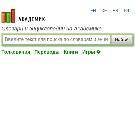
EN
DE
ES
FR
academic.ru
Словари и энциклопедии на Академике
Найти!
Толкования
Переводы
Книги
Игры ⚽