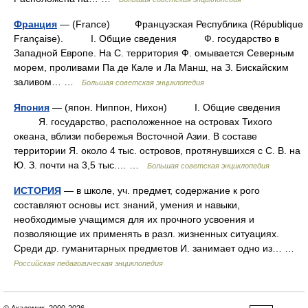
Франция
— (France) Французская Республика (République
Française). I. Общие сведения Ф. государство в
Западной Европе. На С. территория Ф. омывается Северным
морем, проливами Па де Кале и Ла Манш, на З. Бискайским
заливом… …
Большая советская энциклопедия
Япония
— (япон. Ниппон, Нихон) I. Общие сведения
Я. государство, расположенное на островах Тихого
океана, вблизи побережья Восточной Азии. В составе
территории Я. около 4 тыс. островов, протянувшихся с С. В. на
Ю. З. почти на 3,5 тыс.… …
Большая советская энциклопедия
ИСТОРИЯ
— в школе, уч. предмет, содержание к рого
составляют основы ист. знаний, умения и навыки,
необходимые учащимся для их прочного усвоения и
позволяющие их применять в разл. жизненных ситуациях.
Среди др. гуманитарных предметов И. занимает одно из… …
Российская педагогическая энциклопедия