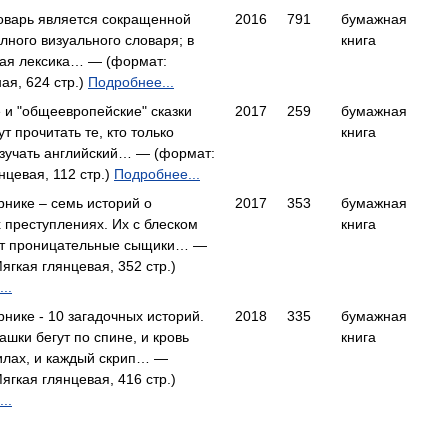
оварь является сокращенной
2016
791
бумажная
лного визуального словаря; в
книга
кая лексика… — (формат:
ая, 624 стр.)
Подробнее...
 и "общеевропейские" сказки
2017
259
бумажная
т прочитать те, кто только
книга
изучать английский… — (формат:
нцевая, 112 стр.)
Подробнее...
рнике – семь историй о
2017
353
бумажная
 преступлениях. Их с блеском
книга
т проницательные сыщики… —
ягкая глянцевая, 352 стр.)
..
рнике - 10 загадочных историй.
2018
335
бумажная
ашки бегут по спине, и кровь
книга
илах, и каждый скрип… —
ягкая глянцевая, 416 стр.)
..