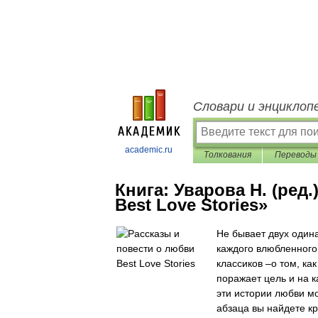
Словари и энциклоп
academic.ru
Толкования
Переводы
Книга:
Уварова Н. (ред
Best Love Stories»
Не бывает двух один
каждого влюбленного
классиков –о том, ка
поражает цель и на к
эти истории любви мо
абзаца вы найдете к