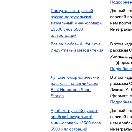
Подробнее.
Португальско-русский
Данный сл
русско-португальский
версией по
визуальный мини-словарь
нем порту
13500 слов 5500
Интегральн
иллюстраций
Все за любовь All for Love
В этом из
Индуктивный метод чтения
рассказы О
Уайльда, 
— (формат:
Подробнее.
Лучшие юмористические
В этом из
рассказы на английском
рассказы О
Best Humorous Short
Ликока, А.
Stories
(формат: М
Подробнее.
Арабско-русский русско-
Данный сл
арабский визуальный
версией по
мини-словарь 13500 слов
нем арабс
5500 иллюстраций
Интегральн