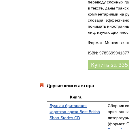
переводу сложных гр
в тексте, даны тран
комментариями на ру
словаря, эффективно
понимать иностранны
лиц, изучающих иност
Формат: Мягкая глянц
ISBN: 978569994137
Купить за
335
Другие книги автора:
Книга
Лучшая британская
Сборник со
короткая проза Best British
признанны
Short Stories CD
литературы
(формат: С