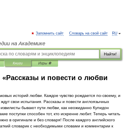
Запомнить сайт
Словарь на свой сайт
RU
едии на Академике
Найти!
Книги
Игры ⚽
.) «Рассказы и повести о любви
аковых историй любви. Каждое чувство рождается по-своему, и
 ждут свои испытания. Рассказы и повести англоязычных
к извилисты бывают пути любви, как неожиданно Купидон
акие поступки способен тот, кто искренне любит. Теперь читать
жно в оригинале и без словаря! После каждого английского
раткий словарик с необходимыми словами и комментарии к