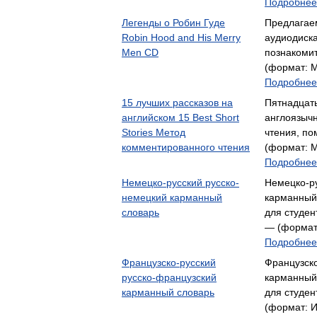
Подробнее.
Легенды о Робин Гуде
Предлагаем
Robin Hood and His Merry
аудиодиска
Men CD
познакоми
(формат: М
Подробнее.
15 лучших рассказов на
Пятнадцать
английском 15 Best Short
англоязычн
Stories Метод
чтения, по
комментированного чтения
(формат: М
Подробнее.
Немецко-русский русско-
Немецко-р
немецкий карманный
карманный
словарь
для студен
— (формат:
Подробнее.
Французско-русский
Французско
русско-французский
карманный
карманный словарь
для студен
(формат: И