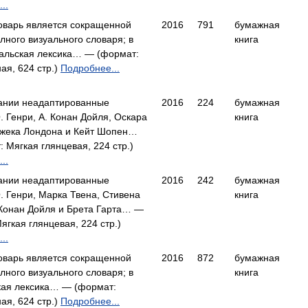
..
оварь является сокращенной
2016
791
бумажная
лного визуального словаря; в
книга
гальская лексика… — (формат:
ая, 624 стр.)
Подробнее...
дании неадаптированные
2016
224
бумажная
. Генри, А. Конан Дойля, Оскара
книга
Джека Лондона и Кейт Шопен…
 Мягкая глянцевая, 224 стр.)
..
дании неадаптированные
2016
242
бумажная
. Генри, Марка Твена, Стивена
книга
 Конан Дойля и Брета Гарта… —
ягкая глянцевая, 224 стр.)
..
оварь является сокращенной
2016
872
бумажная
лного визуального словаря; в
книга
кая лексика… — (формат:
ая, 624 стр.)
Подробнее...