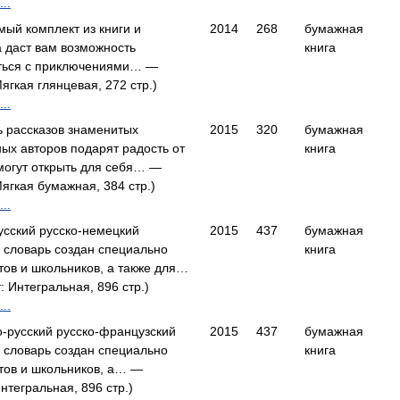
..
ый комплект из книги и
2014
268
бумажная
 даст вам возможность
книга
ться с приключениями… —
ягкая глянцевая, 272 стр.)
..
 рассказов знаменитых
2015
320
бумажная
ых авторов подарят радость от
книга
могут открыть для себя… —
ягкая бумажная, 384 стр.)
..
усский русско-немецкий
2015
437
бумажная
 словарь создан специально
книга
тов и школьников, а также для…
 Интегральная, 896 стр.)
..
-русский русско-французский
2015
437
бумажная
 словарь создан специально
книга
тов и школьников, а… —
нтегральная, 896 стр.)