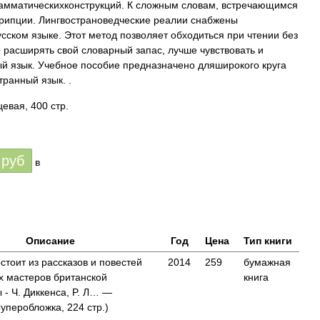
амматическихконструкций. К сложным словам, встречающимся
скрипции. Лингвострановедческие реалии снабжены
сском языке. Этот метод позволяет обходиться при чтении без
 расширять свой словарный запас, лучше чувствовать и
й язык. Учебное пособие предназначено дляширокого круга
ранный язык. .
евая, 400 стр.
7
руб
в
Описание
Год
Цена
Тип книги
стоит из рассказов и повестей
2014
259
бумажная
х мастеров британской
книга
 - Ч. Диккенса, P. Л… —
уперобложка, 224 стр.)