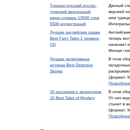
Турецко-русский русско-
Данный сл
турецкий визуальный
версией по
мини-словарь 13500 слов
нем турец
5500 иллюстраций
Интегральн
Лучшие английские сказки
Английские
Best Fairy Tales 1 уровень
теперь могу
CD
начинает 
Мягкая гля
Лучшие детективные
В этом сбо
истории Best Detective
загадочных
Stories
раскрываю
(формат: М
Подробнее.
10 рассказов о загадочном
В этом сбо
10 Best Tales of Mystery
От них мур
стынет в ж
(формат: М
Подробнее.