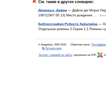
См. также в других словарях:
Дюморье, Дафна
— Дафна дю Морье Daph
1907(1907 05 13) Место рождения …
Вики
Библиография Роберта Хайнлайна
— Ос
Отдельные романы 2 Серии 2.1 Романы 
© Академик, 2000-2026
Обратная связь:
Техподдерж
👣 Путешествия
Экспорт словарей на сайты
, сделанные на PHP,
Jo