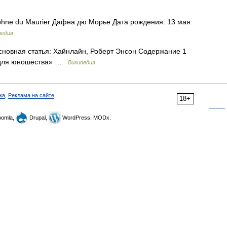
ne du Maurier Дафна дю Морье Дата рождения: 13 мая
педия
новная статья: Хайнлайн, Роберт Энсон Содержание 1
«для юношества» …
Википедия
ка
,
Реклама на сайте
18+
omla,
Drupal,
WordPress, MODx.