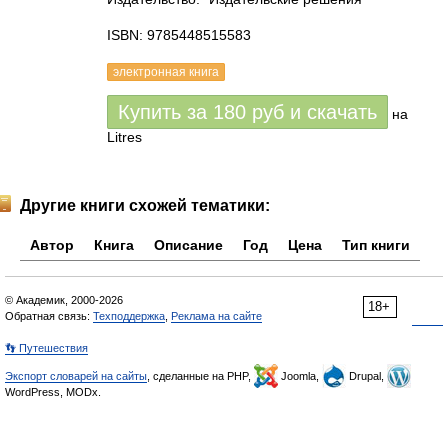
ISBN: 9785448515583
электронная книга
Купить за
180
руб
и скачать
на
Litres
Другие книги схожей тематики:
Автор
Книга
Описание
Год
Цена
Тип книги
© Академик, 2000-2026
18+
Обратная связь:
Техподдержка
,
Реклама на сайте
👣 Путешествия
Экспорт словарей на сайты
, сделанные на PHP,
Joomla,
Drupal,
WordPress, MODx.