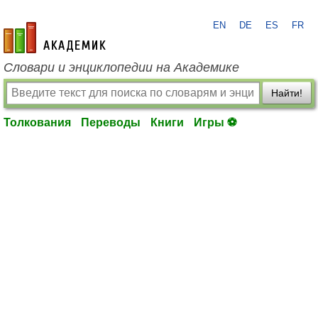
EN
DE
ES
FR
academic.ru
Словари и энциклопедии на Академике
Найти!
Толкования
Переводы
Книги
Игры ⚽