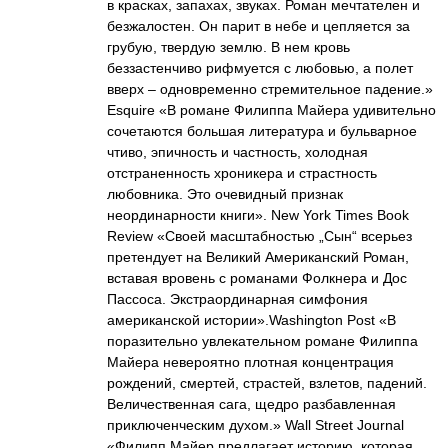
в красках, запахах, звуках. Роман мечтателен и
безжалостен. Он парит в небе и цепляется за
грубую, твердую землю. В нем кровь
беззастенчиво рифмуется с любовью, а полет
вверх – одновременно стремительное падение.»
Esquire «В романе Филиппа Майера удивительно
сочетаются большая литература и бульварное
чтиво, эпичность и частность, холодная
отстраненность хроникера и страстность
любовника. Это очевидный признак
неординарности книги». New York Times Book
Review «Своей масштабностью „Сын“ всерьез
претендует на Великий Американский Роман,
вставая вровень с романами Фолкнера и Дос
Пассоса. Экстраординарная симфония
американской истории».Washington Post «В
поразительно увлекательном романе Филиппа
Майера невероятно плотная концентрация
рождений, смертей, страстей, взлетов, падений.
Величественная сага, щедро разбавленная
приключенческим духом.» Wall Street Journal
«Филипп Майер предлагает историю, которая