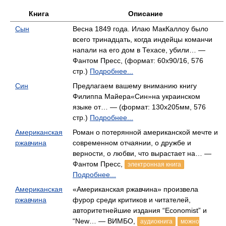
Книга
Описание
Сын
Весна 1849 года. Илаю МакКаллоу было
всего тринадцать, когда индейцы команчи
напали на его дом в Техасе, убили… —
Фантом Пресс, (формат: 60x90/16, 576
стр.)
Подробнее...
Син
Предлагаем вашему вниманию книгу
Филиппа Майера«Син»на украинском
языке от… — (формат: 130х205мм, 576
стр.)
Подробнее...
Американская
Роман о потерянной американской мечте и
ржавчина
современном отчаянии, о дружбе и
верности, о любви, что вырастает на… —
Фантом Пресс,
электронная книга
Подробнее...
Американская
«Американская ржавчина» произвела
ржавчина
фурор среди критиков и читателей,
авторитетнейшие издания “Economist” и
“New… — ВИМБО,
аудиокнига
можно