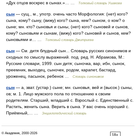
«Дух отцов воскрес в сынах.»… …
Толковый словарь Ушакова
сын
— сущ., м., употр. очень часто Морфология: (нет) кого?
сына, кому? сыну, (вижу) кого? сына, кем? сыном, о ком? о
сыне; мн. кто? сыновья и сыны, (нет) кого? сыновей и сынов,
кому? сыновьям и сынам, (вижу) кого? сыновей и сынов, кем?
сыновьями и… …
Толковый словарь Дмитриева
сын
— См. дитя блудный сын... Словарь русских синонимов и
сходных по смыслу выражений. под. ред. Н. Абрамова, М.:
Русские словари, 1999. сын дитя; сыночка, вар, ибн, сынок,
преемник, выходец, сыночек, родом, карапет, бастард,
уроженец, пасынок, ребенок …
Словарь синонимов
сын
— а, зват. (устар.) сыне; мн. сыновья, вей и (высок.) сыны,
ов; м. 1. Лицо мужского пола по отношению к своим
родителям. Старший, младший с. Взрослый с. Единственный с.
Растить, женить сына. Верить в сына. У вас очень хороший с.
Приёмный,… …
Энциклопедический словарь
© Академик, 2000-2026
18+