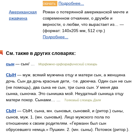
Подробнее...
скачать
Американская
Роман о потерянной американской мечте и
ржавчина
современном отчаянии, о дружбе и
верности, о любви, что вырастает из… —
(формат: 140х205 мм, 512 стр.)
Подробнее...
См. также в других словарях:
сын
— сын/ …
Морфемно-орфографический словарь
СЫН
— муж. всякий мужчина отцу и матери сын, а женщина
дочь. Сын да дочь красные дети, ·т.е. двоечка. Один сын не сын
(не помощь), два сына не сын, три сына сын. У меня два
сынка, сыночка. Это сынишка мой. Неудатный сынища отцу
матери покор. Сынами… …
Толковый словарь Даля
СЫН
— СЫН, сына, мн. сыновья, сыновей, и (ритор.) сыны,
сынов, муж. 1. (мн. сыновья). Лицо мужского пола по
отношению к своим родителям. «Германн был сын
обрусевшего немца.» Пушкин. 2. (мн. сыны). Потомок (ритор.).