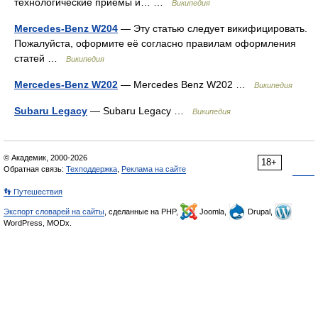
технологические приёмы и… …
Википедия
Mercedes-Benz W204
— Эту статью следует викифицировать.
Пожалуйста, оформите её согласно правилам оформления
статей …
Википедия
Mercedes-Benz W202
— Mercedes Benz W202 …
Википедия
Subaru Legacy
— Subaru Legacy …
Википедия
© Академик, 2000-2026
18+
Обратная связь:
Техподдержка
,
Реклама на сайте
👣 Путешествия
Экспорт словарей на сайты
, сделанные на PHP,
Joomla,
Drupal,
WordPress, MODx.