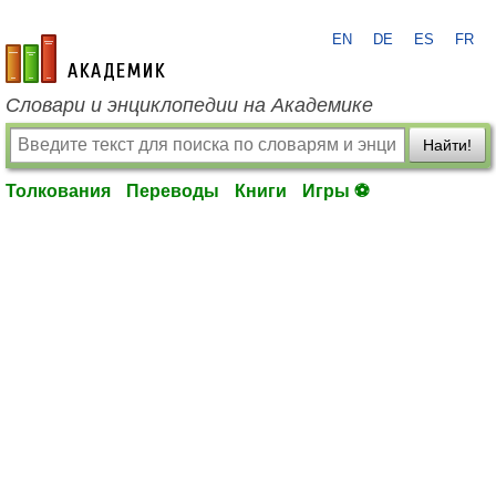
EN
DE
ES
FR
academic.ru
Словари и энциклопедии на Академике
Найти!
Толкования
Переводы
Книги
Игры ⚽