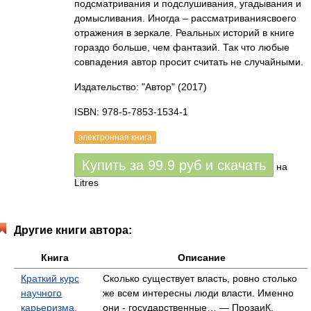
подсматривания и подслушивания, угадывания и
домысливания. Иногда – рассматриваниясвоего
отражения в зеркале. Реальных историй в книге
гораздо больше, чем фантазий. Так что любые
совпадения автор просит считать не случайными.
Издательство: "Автор"
(2017)
ISBN: 978-5-7853-1534-1
электронная книга
Купить за
99.9
руб
и скачать
на
Litres
Другие книги автора:
Книга
Описание
Краткий курс
Сколько существует власть, ровно столько
научного
же всем интересны люди власти. Именно
карьеризма.
они - государственные… — ПрозаиК,