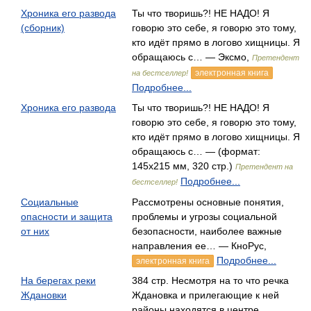
Хроника его развода
Ты что творишь?! НЕ НАДО! Я
(сборник)
говорю это себе, я говорю это тому,
кто идёт прямо в логово хищницы. Я
обращаюсь с… — Эксмо,
Претендент
электронная книга
на бестселлер!
Подробнее...
Хроника его развода
Ты что творишь?! НЕ НАДО! Я
говорю это себе, я говорю это тому,
кто идёт прямо в логово хищницы. Я
обращаюсь с… — (формат:
145х215 мм, 320 стр.)
Претендент на
Подробнее...
бестселлер!
Социальные
Рассмотрены основные понятия,
опасности и защита
проблемы и угрозы социальной
от них
безопасности, наиболее важные
направления ее… — КноРус,
Подробнее...
электронная книга
На берегах реки
384 стр. Несмотря на то что речка
Ждановки
Ждановка и прилегающие к ней
районы находятся в центре