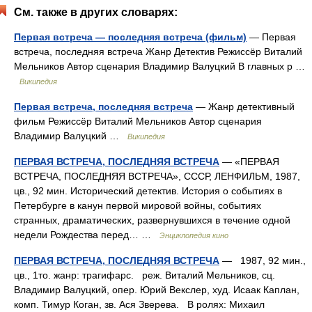
См. также в других словарях:
Первая встреча — последняя встреча (фильм)
— Первая
встреча, последняя встреча Жанр Детектив Режиссёр Виталий
Мельников Автор сценария Владимир Валуцкий В главных р …
Википедия
Первая встреча, последняя встреча
— Жанр детективный
фильм Режиссёр Виталий Мельников Автор сценария
Владимир Валуцкий …
Википедия
ПЕРВАЯ ВСТРЕЧА, ПОСЛЕДНЯЯ ВСТРЕЧА
— «ПЕРВАЯ
ВСТРЕЧА, ПОСЛЕДНЯЯ ВСТРЕЧА», СССР, ЛЕНФИЛЬМ, 1987,
цв., 92 мин. Исторический детектив. История о событиях в
Петербурге в канун первой мировой войны, событиях
странных, драматических, развернувшихся в течение одной
недели Рождества перед… …
Энциклопедия кино
ПЕРВАЯ ВСТРЕЧА, ПОСЛЕДНЯЯ ВСТРЕЧА
— 1987, 92 мин.,
цв., 1то. жанр: трагифарс. реж. Виталий Мельников, сц.
Владимир Валуцкий, опер. Юрий Векслер, худ. Исаак Каплан,
комп. Тимур Коган, зв. Ася Зверева. В ролях: Михаил