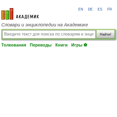
EN
DE
ES
FR
academic.ru
Словари и энциклопедии на Академике
Найти!
Толкования
Переводы
Книги
Игры ⚽