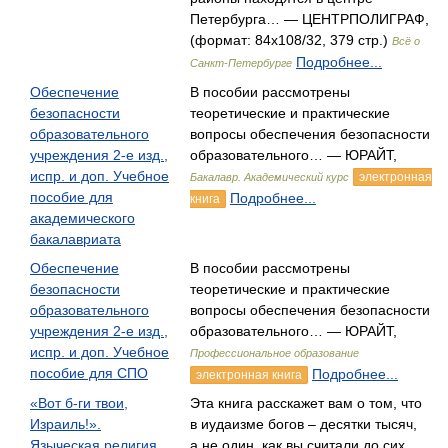
Петербурга… — ЦЕНТРПОЛИГРАФ,
(формат: 84x108/32, 379 стр.)
Всё о
Подробнее...
Санкт-Петербурге
Обеспечение
В пособии рассмотрены
безопасности
теоретические и практические
образовательного
вопросы обеспечения безопасности
учреждения 2-е изд.,
образовательного… — ЮРАЙТ,
испр. и доп. Учебное
электронная
Бакалавр. Академический курс
пособие для
Подробнее...
книга
академического
бакалавриата
Обеспечение
В пособии рассмотрены
безопасности
теоретические и практические
образовательного
вопросы обеспечения безопасности
учреждения 2-е изд.,
образовательного… — ЮРАЙТ,
испр. и доп. Учебное
Профессиональное образование
пособие для СПО
Подробнее...
электронная книга
«Вот б-ги твои,
Эта книга расскажет вам о том, что
Израиль!».
в иудаизме богов – десятки тысяч,
Языческая религия
а не один, как вы считали до сих