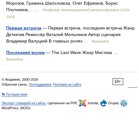
Морозов, Гражина Шаполовска, Олег Ефремов, Борис
Плотников,… …
Ленфильм. Аннотированный каталог фильмов (1918-
2003)
Первая встреча
— Первая встреча, последняя встреча Жанр
Детектив Режиссёр Виталий Мельников Автор сценария
Владимир Валуцкий В главных ролях …
Википедия
Последняя волна
— The Last Wave Жанр Мистика …
Википедия
© Академик, 2000-2026
18+
Обратная связь:
Техподдержка
,
Реклама на сайте
👣 Путешествия
Экспорт словарей на сайты
, сделанные на PHP,
Joomla,
Drupal,
WordPress, MODx.