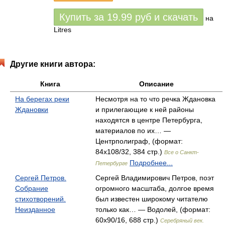
Купить за
19.99
руб
и скачать
на
Litres
Другие книги автора:
Книга
Описание
На берегах реки
Несмотря на то что речка Ждановка
Ждановки
и прилегающие к ней районы
находятся в центре Петербурга,
материалов по их… —
Центрполиграф, (формат:
84x108/32, 384 стр.)
Все о Санкт-
Подробнее...
Петербурге
Сергей Петров.
Сергей Владимирович Петров, поэт
Собрание
огромного масштаба, долгое время
стихотворений.
был известен широкому читателю
Неизданное
только как… — Водолей, (формат:
60x90/16, 688 стр.)
Серебряный век.