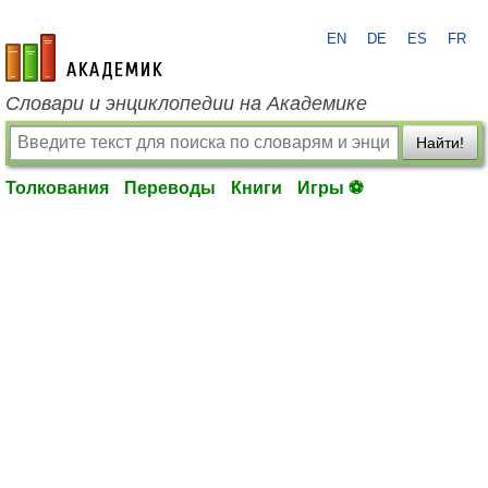
EN
DE
ES
FR
academic.ru
Словари и энциклопедии на Академике
Найти!
Толкования
Переводы
Книги
Игры ⚽