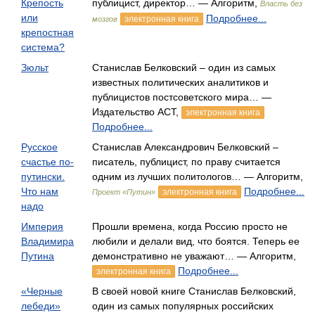
Крепость
публицист, директор… — Алгоритм,
Власть без
или
Подробнее...
электронная книга
мозгов
крепостная
система?
Зюльт
Станислав Белковский – один из самых
известных политических аналитиков и
публицистов постсоветского мира… —
Издательство АСТ,
электронная книга
Подробнее...
Русское
Станислав Александрович Белковский –
счастье по-
писатель, публицист, по праву считается
путински.
одним из лучших политологов… — Алгоритм,
Что нам
Подробнее...
электронная книга
Проект «Путин»
надо
Империя
Прошли времена, когда Россию просто не
Владимира
любили и делали вид, что боятся. Теперь ее
Путина
демонстративно не уважают… — Алгоритм,
Подробнее...
электронная книга
«Черные
В своей новой книге Станислав Белковский,
лебеди»
один из самых популярных российских