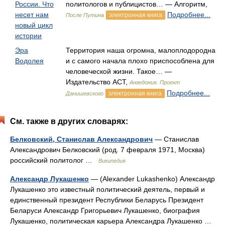
России. Что
политологов и публицистов… — Алгоритм,
несет нам
Подробнее...
электронная книга
После Путина
новый цикл
истории
Эра
Территория наша огромна, малоплодородна
Водолея
и с самого начала плохо приспособлена для
человеческой жизни. Такое… —
Издательство АСТ,
Ангедония. Проект
Подробнее...
электронная книга
Данишевского
См. также в других словарях:
Белковский, Станислав Александрович
— Станислав
Александрович Белковский (род. 7 февраля 1971, Москва)
российский политолог …
Википедия
Александр Лукашенко
— (Alexander Lukashenko) Александр
Лукашенко это известный политический деятель, первый и
единственный президент Республики Беларусь Президент
Беларуси Александр Григорьевич Лукашенко, биография
Лукашенко, политическая карьера Александра Лукашенко …