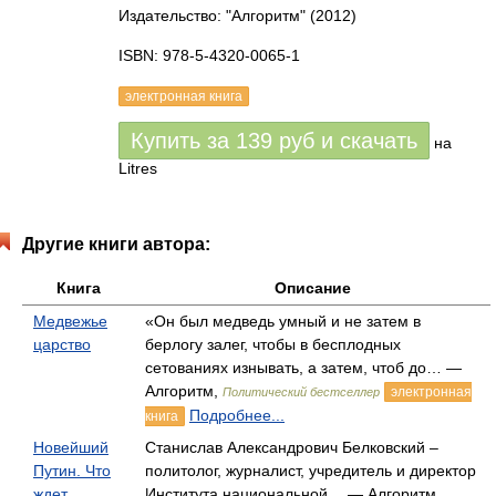
Издательство: "Алгоритм"
(2012)
ISBN: 978-5-4320-0065-1
электронная книга
Купить за
139
руб
и скачать
на
Litres
Другие книги автора:
Книга
Описание
Медвежье
«Он был медведь умный и не затем в
царство
берлогу залег, чтобы в бесплодных
сетованиях изнывать, а затем, чтоб до… —
Алгоритм,
электронная
Политический бестселлер
Подробнее...
книга
Новейший
Станислав Александрович Белковский –
Путин. Что
политолог, журналист, учредитель и директор
ждет
Института национальной… — Алгоритм,