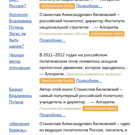
Россию?
Подробнее...
электронная книга
Апология
Станислав Александрович Белковский –
Владимира
российский политолог, директор Института
Путина.
национальной стратегии… — Алгоритм,
Легко ли
электронная книга
Политические тайны XXI века
быть
Подробнее...
царем?
Черная
В 2011–2012 годах на российском
метка
политическом поле появилось мощное
оппозиции
протестное движение, которое зародилось…
— Алгоритм,
Протоколы кремлевских мудрецов
Подробнее...
электронная книга
Бизнес
Автор этой книги Станислав Белковский –
Владимира
самый популярный российский политолог,
Путина
учредитель и директор… — Алгоритм,
электронная книга
Политический компромат
Подробнее...
«Империя
Станислав Александрович Белковский – один
Кремль».
из ведущих политологов России, писатель и