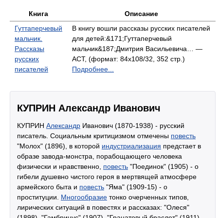
Книга
Описание
Гуттаперчевый
В книгу вошли рассказы русских писателей
мальчик.
для детей:&171;Гуттаперчевый
Рассказы
мальчик&187;Дмитрия Васильевича… —
русских
АСТ, (формат: 84x108/32, 352 стр.)
писателей
Подробнее...
КУПРИН Александр Иванович
КУПРИН
Александр
Иванович (1870-1938) - русский
писатель. Социальным критицизмом отмечены
повесть
"Молох" (1896), в которой
индустриализация
предстает в
образе завода-монстра, порабощающего человека
физически и нравственно,
повесть
"Поединок" (1905) - о
гибели душевно чистого героя в мертвящей атмосфере
армейского быта и
повесть
"Яма" (1909-15) - о
проституции.
Многообразие
тонко очерченных типов,
лирических ситуаций в повестях и рассказах: "Олеся"
(1898), "Гамбринус" (1907), "Гранатовый браслет" (1911).