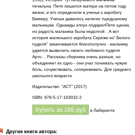
печальна. Петя лишился матери на пятом году
жизни, и его определили в ученье к акробату
Беккеру. Ученье давалось нелегко тщедушному
мальчишке. Однажды клоун подарилПете щенка,
но радость мальчика была недолгой…А вот
история маленького акробата Сережи из" Белого
пуделя" заканчивается благополучно - мальчику
удается вызволить своего любимого пуделя
Арто… Рассказы сборника очень разные, но
объединяет их одно - они учат понимать чужую
боль, сочувствовать, сопереживать. Для среднего
школьного возраста.
Издательство: "АСТ"
(2017)
ISBN: 978-5-17-103032-2
Купить за
285
руб
в Лабиринте
Другие книги автора: