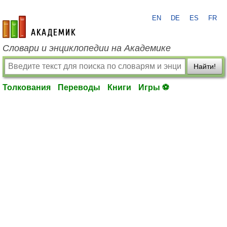
EN
DE
ES
FR
academic.ru
Словари и энциклопедии на Академике
Найти!
Толкования
Переводы
Книги
Игры ⚽