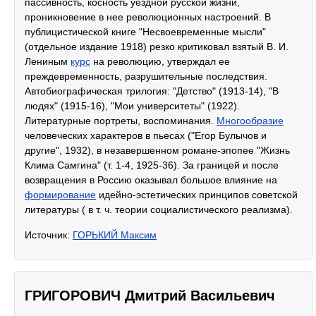
пассивность, косность уездной русской жизни,
проникновение в нее революционных настроений. В
публицистической книге "Несвоевременные мысли"
(отдельное издание 1918) резко критиковал взятый В. И.
Лениным
курс
на революцию, утверждал ее
преждевременность, разрушительные последствия.
Автобиографическая трилогия: "Детство" (1913-14), "В
людях" (1915-16), "Мои университеты" (1922).
Литературные портреты, воспоминания.
Многообразие
человеческих характеров в пьесах ("Егор Булычов и
другие", 1932), в незавершенном романе-эпопее "Жизнь
Клима Самгина" (т. 1-4, 1925-36). За границей и после
возвращения в Россию оказывал большое влияние на
формирование
идейно-эстетических принципов советской
литературы ( в т. ч. теории социалистического реализма).
Источник:
ГОРЬКИЙ Максим
ГРИГОРОВИЧ Дмитрий Васильевич