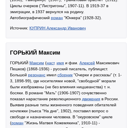
Циклы очерков ("Листригоны", 1907-11). В 1919-37 в
эмиграции, в 1937 вернулся на родину.
Автобиографический
роман
"Юнкера" (1928-32).
Источник:
КУПРИН Александр Иванович
ГОРЬКИЙ Максим
ГОРЬКИЙ
Максим
(
наст
.
имя
и фам.
Алексей
Максимович
Пешков) (1868-1936) - русский писатель, публицист.
Большой
резонанс
имел
сборник
"Очерки и рассказы" (т. 1-
3, 1898-99), где носителями новой, "свободной" морали
были изображены (не без влияния ницшеанства) т. н.
босяки. В романе "Мать" (1906-1907) сочувственно
показал нарастание революционного
движения
в России.
Выявив разные типы жизненного поведения обитателей
ночлежки (пьеса "На дне", 1902), поставил вопрос о
свободе и назначении человека. В "окуровском" цикле
(
роман
"Жизнь Матвея Кожемякина", 1910-11) -