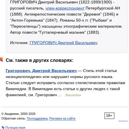
ГРИГОРОВИЧ Дмитрий Васильевич (1822-1899/1900) -
русский писатель,
член-корреспондент
Петербургской АН
(1888). Антикрепостнические повести "Деревня" (1846) и
"Антон-Горемыка" (1847). Романы 50-х гг. ("Рыбаки" и
"Переселенцы") насыщены этнографическим материалом.
Автор повести "Гуттаперчевый мальчик" (1883).
Источник:
ГРИГОРОВИЧ Дмитрий Васильевич
См. также в других словарях:
Григорович, Дмитрий Васильевич
— Стиль этой статьи
неэнциклопедичен или нарушает нормы русского языка.
Статью следует исправить согласно стилистическим правилам
Википедии. В Википедии есть статьи о других людях с такой
фамилией, см. Григорович …
Википедия
© Академик, 2000-2026
18+
Обратная связь:
Техподдержка
,
Реклама на сайте
👣 Путешествия