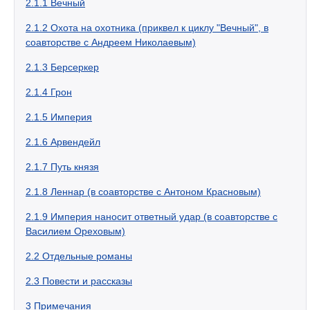
2.1.1
Вечный
2.1.2
Охота на охотника (приквел к циклу "Вечный", в
соавторстве с Андреем Николаевым)
2.1.3
Берсеркер
2.1.4
Грон
2.1.5
Империя
2.1.6
Арвендейл
2.1.7
Путь князя
2.1.8
Леннар (в соавторстве с Антоном Красновым)
2.1.9
Империя наносит ответный удар (в соавторстве с
Василием Ореховым)
2.2
Отдельные романы
2.3
Повести и рассказы
3
Примечания