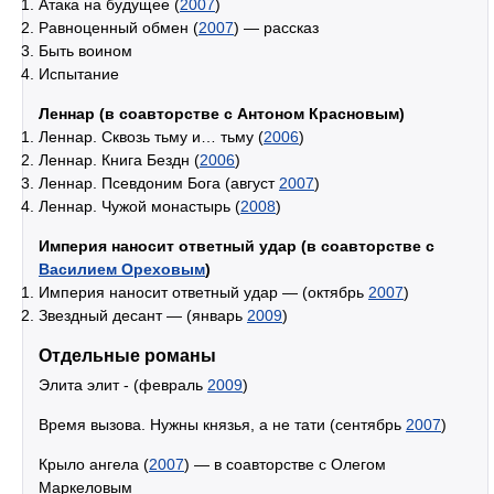
Атака на будущее (
2007
)
Равноценный обмен (
2007
) — рассказ
Быть воином
Испытание
Леннар (в соавторстве с Антоном Красновым)
Леннар. Сквозь тьму и… тьму (
2006
)
Леннар. Книга Бездн (
2006
)
Леннар. Псевдоним Бога (август
2007
)
Леннар. Чужой монастырь (
2008
)
Империя наносит ответный удар (в соавторстве с
Василием Ореховым
)
Империя наносит ответный удар — (октябрь
2007
)
Звездный десант — (январь
2009
)
Отдельные романы
Элита элит - (февраль
2009
)
Время вызова. Нужны князья, а не тати (сентябрь
2007
)
Крыло ангела (
2007
) — в соавторстве с Олегом
Маркеловым