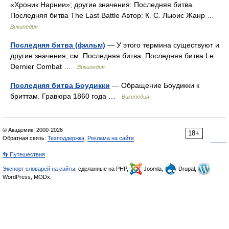
«Хроник Нарнии»; другие значения: Последняя битва.
Последняя битва The Last Battle Автор: К. С. Льюис Жанр …
Википедия
Последняя битва (фильм)
— У этого термина существуют и
другие значения, см. Последняя битва. Последняя битва Le
Dernier Combat …
Википедия
Последняя битва Боудикки
— Обращение Боудикки к
бриттам. Гравюра 1860 года …
Википедия
© Академик, 2000-2026
18+
Обратная связь:
Техподдержка
,
Реклама на сайте
👣 Путешествия
Экспорт словарей на сайты
, сделанные на PHP,
Joomla,
Drupal,
WordPress, MODx.