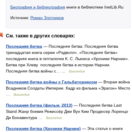
Биография и библиография
книги в библиотеке InetLib.Ru
Источник:
Роман Злотников
См. также в других словарях:
Последняя битва
— Последняя битва: Последняя битва
тринадцатая книга серии «Рэдволл». «Последняя битва»
последняя книга в гепталогии К. С. Льюиса «Хроники Нарнии».
Битва при Хлеву последняя битва в истории Нарнии.
Последняя битва войны с… …
Википедия
Последняя битва войны с Гальбаториксом
— Вторая война
Всадников Солдаты Империи. Кадр из фильма «Эрагон» Место
…
Википедия
Последняя битва (фильм, 2013)
— Последняя битва Last
Stand Жанр боевик Режиссёр Джи Вун Ким Продюсер Лоренцо
Ди Бонавентура …
Википедия
Последняя битва (Хроники Нарнии)
— Эта статья о книге