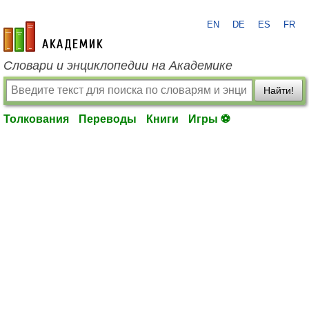
EN
DE
ES
FR
academic.ru
Словари и энциклопедии на Академике
Найти!
Толкования
Переводы
Книги
Игры ⚽