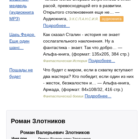
медведь
расой, превосходящей его в развитии.
(аудиокнига
Открытого столкновения еще не… —
MP3)
Аудиокнига,
аудиокнига
Э.К.С.П.А.Н.С.И.Я.
Подробнее...
Царь Федор.
Как сказал Сталин - история не знает
Еще один
сослагательного наклонения. Ну а
шанс...
фантастика - знает. Так что добро… —
Альфа-книга, (формат: 135x205, 384 стр.)
Подробнее...
Фантастическая История
Пощады не
Что будет с миром, если в схватку вступают
будет
два мастера? Кто победит, если один из них
- жесток, безжалостен и… — Альфа-книга,
Армада, (формат: 84x108/32, 416 стр.)
Подробнее...
Фантастический боевик
Роман Злотников
Роман Валерьевич Злотников
Имя при