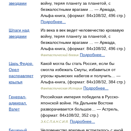
звездами
войну, теряя планету за планетой, с
безжалостными врагами … — Армада,
Альфа-книга, (формат: 84x108/32, 496 стр.)
Подробнее...
Шпаги над
Из века в век ведет человечество кровавую
звездами
войну, теряя планету за планетой, с
безжалостными врагами … — Армада,
Альфа-книга, (формат: 84x108/32, 496 стр.)
Подробнее...
Фантастический боевик
Царь Федор.
Какой могла бы стать Россия, если бы
Орел
смогла избежать Смуты, избавиться от
расправляет
угрозы крымских набегов и получить… —
крылья
Альфа-книга, (формат: 84x108/32, 384 стр.)
Подробнее...
Фантастическая История
Генерал-
Российская империя победила в Русско-
адмирал.
японской войне. На Дальнем Востоке
Взлет
разворачивается большое… — Астрель,
(формат: 84x108/32, 352 стр.)
Подробнее...
Э.К.С.П.А.Н.С.И.Я.
Бешеный
Человечество впервые встретилось с иной