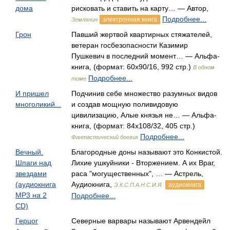
дома
рисковать и ставить на карту… — Автор,
Подробнее...
электронная книга
Землянин
Грон
Павший жертвой квартирных стяжателей,
ветеран госбезопасности Казимир
Пушкевич в последний момент… — Альфа-
книга, (формат: 60x90/16, 992 стр.)
В одном
Подробнее...
томе
И пришел
Подчинив себе множество разумных видов
многоликий...
и создав мощную поливидовую
цивилизацию, Алые князья не… — Альфа-
книга, (формат: 84x108/32, 405 стр.)
Подробнее...
Фантастический боевик
Вечный.
Благородные доны называют это Конкистой.
Шпаги над
Лихие ушкуйники - Вторжением. А их Враг,
звездами
раса "могущественных", … — Астрель,
(аудиокнига
Аудиокнига,
аудиокнига
Э.К.С.П.А.Н.С.И.Я.
MP3 на 2
Подробнее...
CD)
Герцог
Северные варвары называют Арвендейл