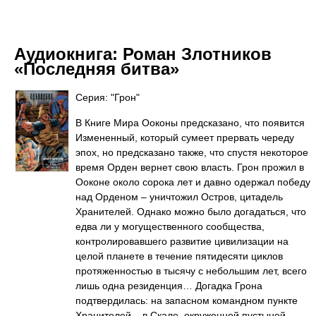
Аудиокнига:
Роман Злотников
«Последняя битва»
Серия: "Грон"
В Книге Мира Ооконы предсказано, что появится
Измененный, который сумеет прервать череду
эпох, но предсказано также, что спустя некоторое
время Орден вернет свою власть. Грон прожил в
Ооконе около сорока лет и давно одержал победу
над Орденом – уничтожил Остров, цитадель
Хранителей. Однако можно было догадаться, что
едва ли у могущественного сообщества,
контролировавшего развитие цивилизации на
целой планете в течение пятидесяти циклов
протяженностью в тысячу с небольшим лет, всего
лишь одна резиденция… Догадка Грона
подтвердилась: на запасном командном пункте
Хранителей – в Скале, окруженной пустыней, –