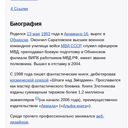
4
Ссылки
Биография
Родился
13 мая
1963
года в
Арзамасе-16
, вырос в
Обнинске
. Окончил Саратовское высшее военное
командное училище войск
МВД СССР
, служил офицером
МВД, преподавал боевую подготовку в Обнинском
филиале ВИПК работников МВД РФ, имеет звание
полковника. Вышел в отставку в 2004.
С 1998 года пишет фантастические книги, дебютировав
космической оперой
«Шпаги над Звёздами». Прославился
как мастер фантастического боевика. Книги Злотникова
изданы суммарным тиражом более 1,2 миллиона
[1]
экземпляров
(на начало 2006 года), преимущественно
издательством «
Армада
» («
Альфа-книга
»).
Среди прочего профессионально занимался
веб-
дизайном
.