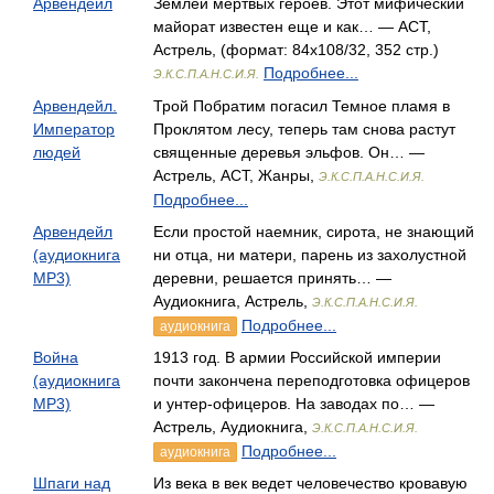
Арвендейл
Землей мертвых героев. Этот мифический
майорат известен еще и как… — АСТ,
Астрель, (формат: 84x108/32, 352 стр.)
Подробнее...
Э.К.С.П.А.Н.С.И.Я.
Арвендейл.
Трой Побратим погасил Темное пламя в
Император
Проклятом лесу, теперь там снова растут
людей
священные деревья эльфов. Он… —
Астрель, АСТ, Жанры,
Э.К.С.П.А.Н.С.И.Я.
Подробнее...
Арвендейл
Если простой наемник, сирота, не знающий
(аудиокнига
ни отца, ни матери, парень из захолустной
MP3)
деревни, решается принять… —
Аудиокнига, Астрель,
Э.К.С.П.А.Н.С.И.Я.
Подробнее...
аудиокнига
Война
1913 год. В армии Российской империи
(аудиокнига
почти закончена переподготовка офицеров
MP3)
и унтер-офицеров. На заводах по… —
Астрель, Аудиокнига,
Э.К.С.П.А.Н.С.И.Я.
Подробнее...
аудиокнига
Шпаги над
Из века в век ведет человечество кровавую