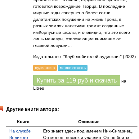
готовится возрождение Творца. В последние
мирные годы совершено более сотни
дилетантских покушений на жизнь Грона, в
разных землях налетчики громят созданные
имКорпусные школы, и очевидно, что это всего
лишь маневры, отвлекающие внимание от
главной ловушки…
Издательство: "Клуб любителей аудиокниг"
(2002)
аудиокнига
можно скачать
Купить за
119
руб
и скачать
на
Litres
Другие книги автора:
Книга
Описание
На службе
Его знают здесь под именем Ник-Сигариец.
Великого
Он молод, дерзок и удачлив. Он не боится