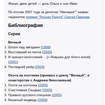
Женат, двое детей — дочь Ольга и сын Иван.
По итогам 2007 года за дилогию "Империя"" назван
лауреатом
премии "Лунная Радуга" Сергея Павлова
.
Библиография
Серии
Вечный
Шпаги над звёздами (
1998
)
Восставший из пепла (
2000
)
И пришел многоликий… [= Ловушка для Алого князя]
(
2001
)
Последний рейд (
2003
)
Охота на охотника (приквел к циклу "Вечный", в
соавторстве с Андреем Николаевым)
Охота на охотника (
2005
)
Счастливчик Сандерс (
2005
)
Правило русского спецназа (
2005
)
Бешеный медведь (
2006
)