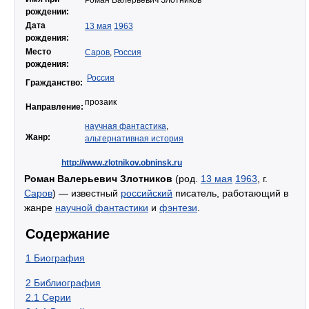
Роман Валерьевич Злотников
рождении:
Дата
13 мая
1963
рождения:
Место
Саров
,
Россия
рождения:
Россия
Гражданство:
прозаик
Направление:
научная фантастика
,
Жанр:
альтернативная история
http://www.zlotnikov.obninsk.ru
Роман Валерьевич Злотников
(род.
13 мая
1963
, г.
Саров
) — известный
российский
писатель, работающий в
жанре
научной фантастики
и
фэнтези
.
Содержание
1
Биография
2
Библиография
2.1
Серии