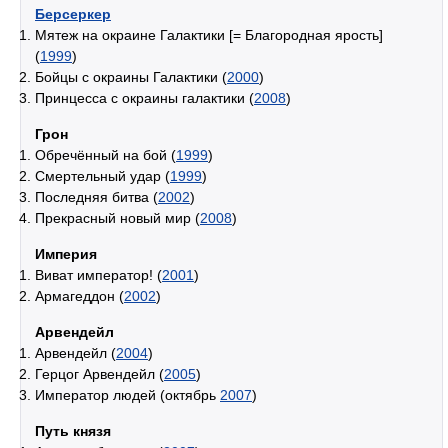
Берсеркер
Мятеж на окраине Галактики [= Благородная ярость]
(
1999
)
Бойцы с окраины Галактики (
2000
)
Принцесса с окраины галактики (
2008
)
Грон
Обречённый на бой (
1999
)
Смертельный удар (
1999
)
Последняя битва (
2002
)
Прекрасный новый мир (
2008
)
Империя
Виват император! (
2001
)
Армагеддон (
2002
)
Арвендейл
Арвендейл (
2004
)
Герцог Арвендейл (
2005
)
Император людей (октябрь
2007
)
Путь князя