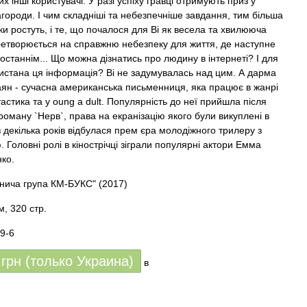
х інші користувачі. У разі успіху гравці отримують приз у
агороди. І чим складніші та небезпечніше завдання, тим більша
ки ростуть, і те, що почалося для Ві як весела та хвилююча
ретворюється на справжню небезпеку для життя, де наступне
останнім... Що можна дізнатись про людину в інтернеті? І для
истана ця інформація? Ві не задумувалась над цим. А дарма
ян - сучасна американська письменниця, яка працює в жанрі
астика та у oung а dult. Популярність до неї прийшла після
роману `Нерв`, права на екранізацію якого були викуплені в
з декілька років відбулася прем єра молодіжного трилеру з
Головні ролі в кінострічці зіграли популярні актори Емма
ко.
внича група КМ-БУКС"
(2017)
, 320 стр.
9-6
грн (только Украина)
в