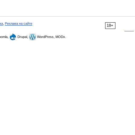
ка
,
Реклама на сайте
18+
omla,
Drupal,
WordPress, MODx.