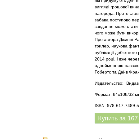
які придумують для ни
вигляді грошової вин
нагорода. Проте став
забава поступово пе
завдання може стати 
чого може бути викор
Про автора Джинні Ра
трилер, наукова фант
публікації дебютного 
2014 році. І вже чере
однойменною назвою. 
Робертс та Дейв Фран
Издательство: "Вида
Формат: 84х108/32 мм
ISBN: 978-617-7489-5
Купить за
167