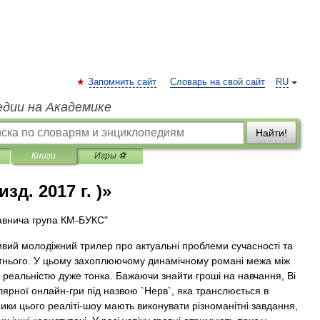
Запомнить сайт
Словарь на свой сайт
RU
едии на Академике
Найти!
Книги
Игры ⚽
зд. 2017 г. )»
авнича група КМ-БУКС"
вий молодіжний трилер про актуальні проблеми сучасності та
тнього. У цьому захоплюючому динамічному романі межа між
а реальністю дуже тонка. Бажаючи знайти гроші на навчання, Ві
ярної онлайн-гри під назвою `Нерв`, яка транслюється в
ики цього реаліті-шоу мають виконувати різноманітні завдання,