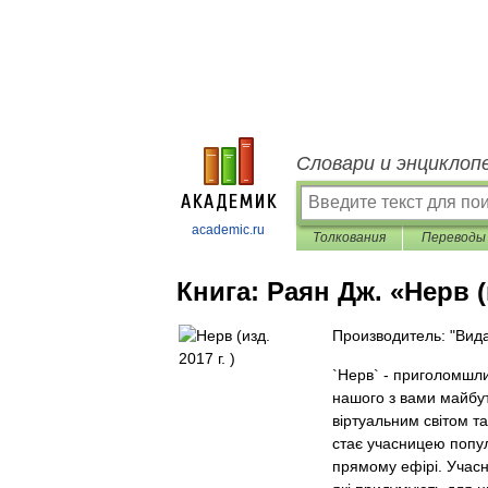
Словари и энциклоп
academic.ru
Толкования
Переводы
Книга:
Раян Дж. «Нерв (и
Производитель: "Вид
`Нерв` - приголомшли
нашого з вами майбу
віртуальним світом т
стає учасницею попул
прямому ефірі. Учасн