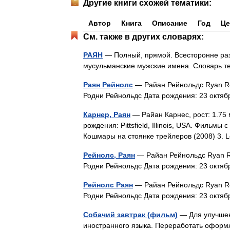
Другие книги схожей тематики:
Автор
Книга
Описание
Год
Це
См. также в других словарях:
РАЯН
— Полный, прямой. Всесторонне разв
мусульманские мужские имена. Словарь
Раян Рейнолс
— Райан Рейнольдс Ryan Re
Родни Рейнольдс Дата рождения: 23 окт
Карнер, Раян
— Райан Карнес, рост: 1.75 м
рождения: Pittsfield, Illinois, USA. Фильмы
Кошмары на стоянке трейлеров (2008) 3. 
Рейнолс, Раян
— Райан Рейнольдс Ryan R
Родни Рейнольдс Дата рождения: 23 окт
Рейнолс Раян
— Райан Рейнольдс Ryan Re
Родни Рейнольдс Дата рождения: 23 окт
Собачий завтрак (фильм)
— Для улучшени
иностранного языка. Переработать оформ