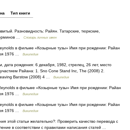
на
Тип книги
итый. Разновидность: Райян. Татарские, тюркские,
 терминов …
Словарь личных имен
ynolds в фильме «Козырные тузы» Имя при рождении: Райан
ября 1976 …
Википедия
, дата рождения: 6 декабря, 1982, стрелец, 26 лет, место
 с участием Райана: 1. Sno Cone Stand Inc, The (2008) 2.
Leaving Barstow (2008) 4 …
Википедия
eynolds в фильме «Козырные тузы» Имя при рождении: Райан
ября 1976 …
Википедия
ynolds в фильме «Козырные тузы» Имя при рождении: Райан
ября 1976 …
Википедия
я этой статьи желательно?: Проверить качество перевода с
ление в соответствии с правилами написания статей …