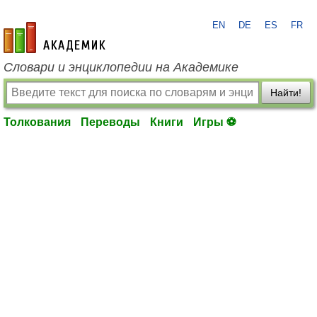
EN
DE
ES
FR
academic.ru
Словари и энциклопедии на Академике
Найти!
Толкования
Переводы
Книги
Игры ⚽