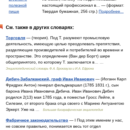
полезной
настоящий профессионал в… — (формат:
пище
Твердая бумажная, 256 стр.)
Подробнее...
См. также в других словарях:
Торговля
— (теория). Под Т. разумеют промысловую
деятельность, имеющую целью преодолевать препятствия,
разделяющие производителей и потребителей во времени и
пространстве. Это определение (Ван дер Боргт) шире
общепринятого, по которому Т. заключается в… …
Энциклопедический словарь Ф.А. Брокгауза и И.А. Ефрона
Дибич-Забалканский, граф Иван Иванович
— (Иоганн Карл
Фридрих Антон) генерал фельдмаршал (1785 1831 г.), сын
барона Ивана Ивановича Дибича. Иван Иванович Дибич
родился 2(13) мая 1785 года, в поместье Гросс Лейпе, в
Силезии, от второго брака отца своего с Мариею Антуанетою
Эркерт. Уже на …
Большая биографическая энциклопедия
Фабричное законодательство
— I Под этим именем у нас,
не совсем правильно, понимается весь тот отдел