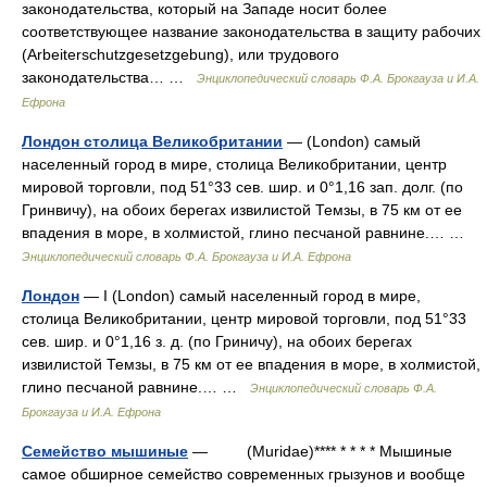
законодательства, который на Западе носит более
соответствующее название законодательства в защиту рабочих
(Arbeiterschutzgesetzgebung), или трудового
законодательства… …
Энциклопедический словарь Ф.А. Брокгауза и И.А.
Ефрона
Лондон столица Великобритании
— (London) самый
населенный город в мире, столица Великобритании, центр
мировой торговли, под 51°33 сев. шир. и 0°1,16 зап. долг. (по
Гринвичу), на обоих берегах извилистой Темзы, в 75 км от ее
впадения в море, в холмистой, глино песчаной равнине.… …
Энциклопедический словарь Ф.А. Брокгауза и И.А. Ефрона
Лондон
— I (London) самый населенный город в мире,
столица Великобритании, центр мировой торговли, под 51°33
сев. шир. и 0°1,16 з. д. (по Гриничу), на обоих берегах
извилистой Темзы, в 75 км от ее впадения в море, в холмистой,
глино песчаной равнине.… …
Энциклопедический словарь Ф.А.
Брокгауза и И.А. Ефрона
Семейство мышиные
— (Muridae)**** * * * * Мышиные
самое обширное семейство современных грызунов и вообще