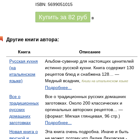
ISBN: 5699051015
Купить за
82
руб
в
Другие книги автора:
Книга
Описание
Русская кухня
Альбом-сувенир для настоящих ценителей
(на
истинно русской кухни. Книга содержит 130
итальянском
рецептов блюд и снабжена 128… —
языке)
Медный всадник,
Книги на итальянском языке
Подробнее...
Все о
Все о традиционных русских домашних
традиционных
заготовках. Около 200 классических и
русских
оргинальных авторских рецептов… —
домашних
(формат: Мягкая глянцевая, 96 стр.)
заготовках
Подробнее...
Новая книга о
Эта книга очень подробна. Иначе и быть
вкусной и
не может, потому что Лидия Ляховская -