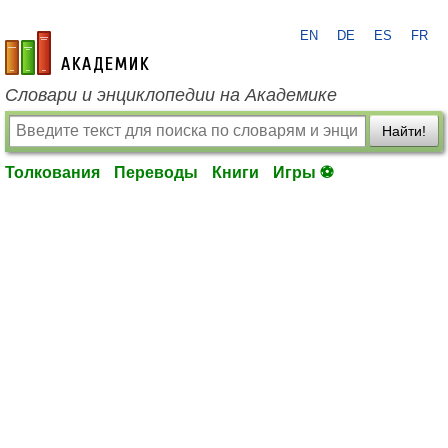
EN
DE
ES
FR
academic.ru
Словари и энциклопедии на Академике
Найти!
Толкования
Переводы
Книги
Игры ⚽