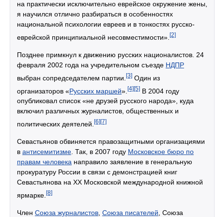
на практически исключительно еврейское окружение жены,
я научился отлично разбираться в особенностях
национальной психологии евреев и в тонкостях русско-
[2]
еврейской принципиальной несовместимости».
Позднее примкнул к движению русских националистов. 24
февраля 2002 года на учредительном съезде
НДПР
[3]
выбран сопредседателем партии.
Один из
[4]
[5]
организаторов «
Русских маршей
».
В 2004 году
опубликовал список «не друзей русского народа», куда
включил различных журналистов, общественных и
[6]
[7]
политических деятелей.
Севастьянов обвиняется правозащитными организациями
в
антисемитизме
. Так, в 2007 году
Московское бюро по
правам человека
направило заявление в генеральную
прокуратуру России в связи с демонстрацией книг
Севастьянова на ХХ Московской международной книжной
[8]
ярмарке.
Член
Союза журналистов
,
Союза писателей
, Союза