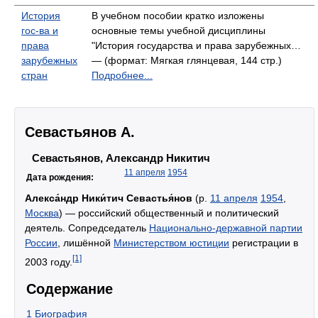
История
В учебном пособии кратко изложены
гос-ва и
основные темы учебной дисциплины
права
"История государства и права зарубежных…
зарубежных
— (формат: Мягкая глянцевая, 144 стр.)
стран
Подробнее...
Севастьянов А.
Севастьянов, Александр Никитич
11 апреля
1954
Дата рождения:
Алекса́ндр Ники́тич Севастья́нов
(р.
11 апреля
1954
,
Москва
) — российский общественный и политический
деятель. Сопредседатель
Национально-державной партии
России
, лишённой
Министерством юстиции
регистрации в
[1]
2003 году.
Содержание
1
Биография