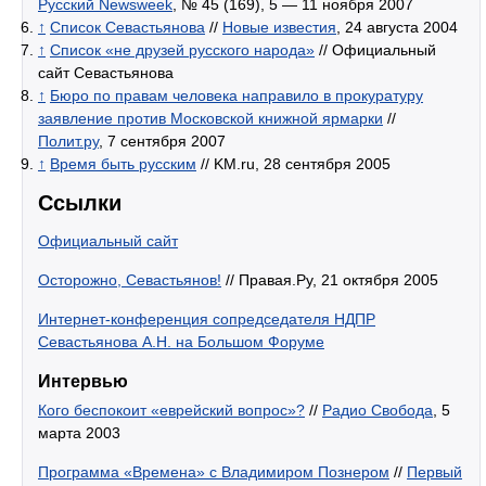
Русский Newsweek
, № 45 (169), 5 — 11 ноября 2007
↑
Список Севастьянова
//
Новые известия
, 24 августа 2004
↑
Список «не друзей русского народа»
// Официальный
сайт Севастьянова
↑
Бюро по правам человека направило в прокуратуру
заявление против Московской книжной ярмарки
//
Полит.ру
, 7 сентября 2007
↑
Время быть русским
// KM.ru, 28 сентября 2005
Ссылки
Официальный сайт
Осторожно, Севастьянов!
// Правая.Ру, 21 октября 2005
Интернет-конференция сопредседателя НДПР
Севастьянова А.Н. на Большом Форуме
Интервью
Кого беспокоит «еврейский вопрос»?
//
Радио Свобода
, 5
марта 2003
Программа «Времена» с Владимиром Познером
//
Первый