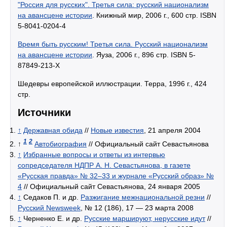
"Россия для русских". Третья сила: русский национализм
на авансцене истории
. Книжный мир, 2006 г., 600 стр. ISBN
5-8041-0204-4
Время быть русским! Третья сила. Русский национализм
на авансцене истории
. Яуза, 2006 г., 896 стр. ISBN 5-
87849-213-Х
Шедевры европейской иллюстрации. Терра, 1996 г., 424
стр.
Источники
↑
Державная обида
//
Новые известия
, 21 апреля 2004
1
2
↑
Автобиография
// Официальный сайт Севастьянова
↑
Избранные вопросы и ответы из интервью
сопредседателя НДПР А. Н. Севастьянова, в газете
«Русская правда» № 32–33 и журнале «Русский образ» №
4
// Официальный сайт Севастьянова, 24 января 2005
↑
Седаков П. и др.
Разжигание межнациональной резни
//
Русский Newsweek
, № 12 (186), 17 — 23 марта 2008
↑
Черненко Е. и др.
Русские маршируют, нерусские идут
//