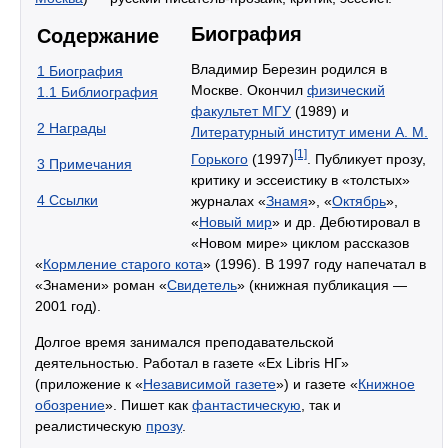
Биография
Содержание
Владимир Березин родился в
1
Биография
Москве. Окончил
физический
1.1
Библиография
факультет МГУ
(1989) и
2
Награды
Литературный институт имени А. М.
[1]
Горького
(1997)
. Публикует прозу,
3
Примечания
критику и эссеистику в «толстых»
4
Ссылки
журналах «
Знамя
», «
Октябрь
»,
«
Новый мир
» и др. Дебютировал в
«Новом мире» циклом рассказов
«
Кормление старого кота
» (1996). В 1997 году напечатал в
«Знамени» роман «
Свидетель
» (книжная публикация —
2001 год).
Долгое время занимался преподавательской
деятельностью. Работал в газете «Ex Libris НГ»
(приложение к «
Независимой газете
») и газете «
Книжное
обозрение
». Пишет как
фантастическую
, так и
реалистическую
прозу
.