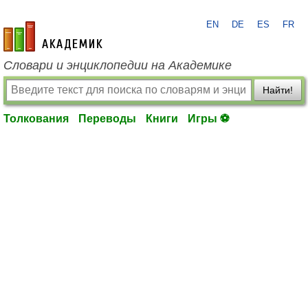
EN
DE
ES
FR
academic.ru
Словари и энциклопедии на Академике
Найти!
Толкования
Переводы
Книги
Игры ⚽