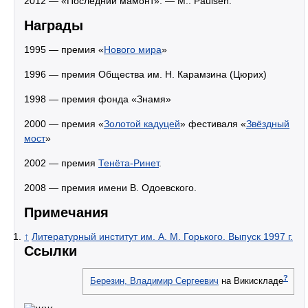
2012 — «Последний мамонт». — М.: Paulsen.
Награды
1995 — премия «
Нового мира
»
1996 — премия Общества им. Н. Карамзина (Цюрих)
1998 — премия фонда «Знамя»
2000 — премия «
Золотой кадуцей
» фестиваля «
Звёздный
мост
»
2002 — премия
Тенёта-Ринет
.
2008 — премия имени В. Одоевского.
Примечания
↑
Литературный институт им. А. М. Горького. Выпуск 1997 г.
Ссылки
?
Березин, Владимир Сергеевич
на Викискладе