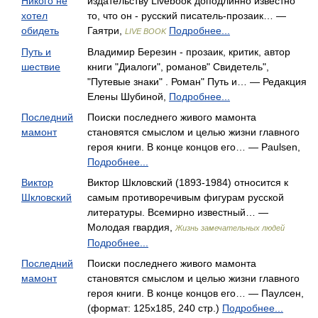
Никого не
издательству Livebook доподлинно известно
хотел
то, что он - русский писатель-прозаик… —
обидеть
Гаятри,
Подробнее...
LIVE BOOK
Путь и
Владимир Березин - прозаик, критик, автор
шествие
книги "Диалоги", романов" Свидетель",
"Путевые знаки" . Роман" Путь и… — Редакция
Елены Шубиной,
Подробнее...
Последний
Поиски последнего живого мамонта
мамонт
становятся смыслом и целью жизни главного
героя книги. В конце концов его… — Paulsen,
Подробнее...
Виктор
Виктор Шкловский (1893-1984) относится к
Шкловский
самым противоречивым фигурам русской
литературы. Всемирно известный… —
Молодая гвардия,
Жизнь замечательных людей
Подробнее...
Последний
Поиски последнего живого мамонта
мамонт
становятся смыслом и целью жизни главного
героя книги. В конце концов его… — Паулсен,
(формат: 125x185, 240 стр.)
Подробнее...