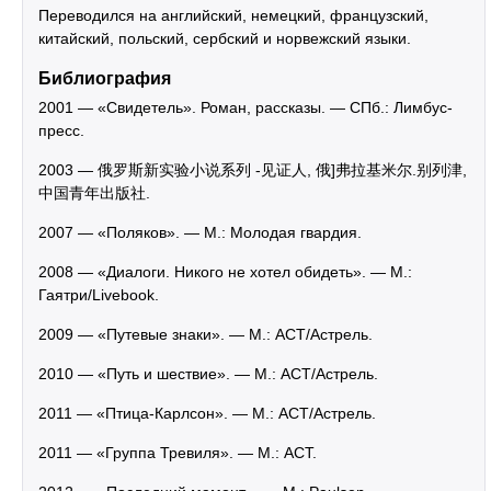
Переводился на английский, немецкий, французский,
китайский, польский, сербский и норвежский языки.
Библиография
2001 — «Свидетель». Роман, рассказы. — СПб.: Лимбус-
пресс.
2003 — 俄罗斯新实验小说系列 -见证人, 俄]弗拉基米尔.别列津,
中国青年出版社.
2007 — «Поляков». — М.: Молодая гвардия.
2008 — «Диалоги. Никого не хотел обидеть». — М.:
Гаятри/Livebook.
2009 — «Путевые знаки». — М.: АСТ/Астрель.
2010 — «Путь и шествие». — М.: АСТ/Астрель.
2011 — «Птица-Карлсон». — М.: АСТ/Астрель.
2011 — «Группа Тревиля». — М.: АСТ.