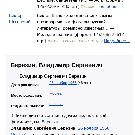
шествие, Свидетель ) и… — АСТ, (формат:
125x200мм, 480 стр.)
Подробнее...
Травелог
Виктор
Виктор Шкловский относится к самым
Шкловский
противоречивым фигурам русской
литературы. Всемирно известный… —
Молодая гвардия, (формат: 84x108/32, 512
стр.)
Подробнее...
ЖИЗНЬ ЗАМЕЧАТЕЛЬНЫХ ЛЮДЕЙ
Березин, Владимир Сергеевич
Владимир Сергеевич Березин
26 ноября
1966
(46 лет)
Дата рождения:
Москва
Место рождения:
прозаик
Род деятельности:
В Википедии есть статьи о других людях с такой
фамилией, см.
Березин
.
Влади́мир Серге́евич Бере́зин
(
26 ноября
1966
,
Москва
) — русский писатель-прозаик, критик, эссеист.