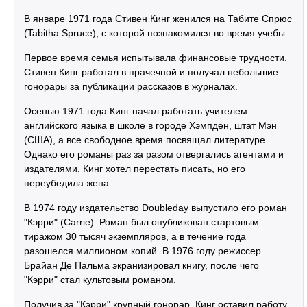
В январе 1971 года Стивен Кинг женился на Табите Спрюс
(Tabitha Spruce), с которой познакомился во время учебы.
Первое время семья испытывала финансовые трудности.
Стивен Кинг работал в прачечной и получал небольшие
гонорары за публикации рассказов в журналах.
Осенью 1971 года Кинг начал работать учителем
английского языка в школе в городе Хэмпден, штат Мэн
(США), а все свободное время посвящал литературе.
Однако его романы раз за разом отвергались агентами и
издателями. Кинг хотел перестать писать, но его
переубедила жена.
В 1974 году издательство Doubleday выпустило его роман
"Кэрри" (Carrie). Роман был опубликован стартовым
тиражом 30 тысяч экземпляров, а в течение года
разошелся миллионом копий. В 1976 году режиссер
Брайан Де Пальма экранизировал книгу, после чего
"Кэрри" стал культовым романом.
Получив за "Кэрри" крупный гонорар, Кинг оставил работу