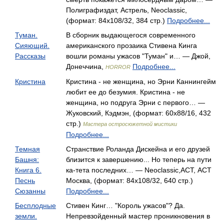
Полиграфиздат, Астрель, Neoclassic,
(формат: 84x108/32, 384 стр.)
Подробнее...
Туман.
В сборник выдающегося современного
Сияющий.
американского прозаика Стивена Кинга
Рассказы
вошли романы ужасов "Туман" и… — Джой,
Донеччина,
Подробнее...
HORROR
Кристина
Кристина - не женщина, но Эрни Каннингейм
любит ее до безумия. Кристина - не
женщина, но подруга Эрни с первого… —
Жуковский, Кэдмэн, (формат: 60x88/16, 432
стр.)
Мастера остросюжетной мистики
Подробнее...
Темная
Странствие Роланда Дискейна и его друзей
Башня:
близится к завершению... Но теперь на пути
Книга 6.
ка-тета последних… — Neoclassic,АСТ, АСТ
Песнь
Москва, (формат: 84x108/32, 640 стр.)
Сюзанны
Подробнее...
Бесплодные
Стивен Кинг… "Король ужасов"? Да.
земли.
Непревзойденный мастер проникновения в