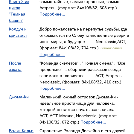
Книга 3 из
самые тайные, самые страшные, самые… —
цикла
Астрель, (формат: 84x108/32, 608 стр.)
"Темная
Подробнее...
башня"
Колдун и
Добро пожаловать на перепутье судьбы, где
кристалл
открываются по Слову таинственные двери в
иные миры, а будущее… — Neoclassic,АСТ,
(формат: 84x108/32, 704 стр.)
Темная башня
Подробнее...
После
"Команда скелетов" . "Ночная смена" . "Все
заката
предельно" ... сборники рассказов всегда
занимали в творчестве… — АСТ, Астрель,
Neoclassic, (формат: 84x108/32, 416 стр.)
Подробнее...
Дьюма-Ки
Маленький южный островок Дьюма-Ки -
идеальное пристанище для человека,
который пытается начать все сначала… —
АСТ, АСТ Москва, Neoclassic, (формат:
84x108/32, 672 стр.)
Подробнее...
Волки Кальи
Странствие Роланда Дискейна и его друзей