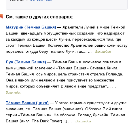
См. также в других словарях:
Матурин (Темная Башня)
— Хранители Лучей в мире Тёмной
Башни двенадцать могущественных созданий, что надзирают
за каждым из концов шести Лучей, пересекающихся там, где
стоит Тёмная Башня. Количество Хранителей равно количеству
порталов, откуда берут начало Лучи, так… …
Википедия
Луч (Темная Башня)
— Тёмная Башня ключевое понятие в
вымышленной вселенной «Темная Башня» Стивена Кинга.
Темная Башня ось миров, цель странствия стрелка Роланда.
Она в явном или неявном виде присутвует во множестве
миров, которых объединяет. В явном виде предстает… …
Википедия
Тёмная Башня (цикл)
— У этого термина существуют и другие
значения, см. Тёмная Башня (значения). Обложка 7 ой книги
серии «Тёмная Башня». На обложке Роланд Дискейн. Тёмная
Башня (англ. The Dark Tower) ц …
Википедия