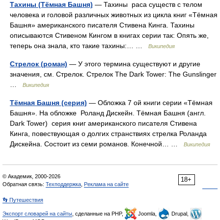
Тахины (Тёмная Башня)
— Тахины раса существ с телом
человека и головой различных животных из цикла книг «Тёмная
Башня» американского писателя Стивена Кинга. Тахины
описываются Стивеном Кингом в книгах серии так: Опять же,
теперь она знала, кто такие тахины:… …
Википедия
Стрелок (роман)
— У этого термина существуют и другие
значения, см. Стрелок. Стрелок The Dark Tower: The Gunslinger
…
Википедия
Тёмная Башня (серия)
— Обложка 7 ой книги серии «Тёмная
Башня». На обложке Роланд Дискейн. Тёмная Башня (англ.
Dark Tower) серия книг американского писателя Стивена
Кинга, повествующая о долгих странствиях стрелка Роланда
Дискейна. Состоит из семи романов. Конечной… …
Википедия
© Академик, 2000-2026
18+
Обратная связь:
Техподдержка
,
Реклама на сайте
👣 Путешествия
Экспорт словарей на сайты
, сделанные на PHP,
Joomla,
Drupal,