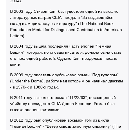
2004).
В 2003 году Стивен Кинг был удостоен одной из высших
литературных наград США - медали "За выдающийся
вклад в американскую литературу" (The National Book
Foundation Medal for Distinguished Contribution to American
Letters).
В 2004 году вышла последняя часть эпопеи "Темная
Башня", которая, по словам писателя, должна была стать
его последней работой. Однако Кинг продолжил писать
книги.
В 2009 году писатель опубликовал роман "Под куполом"
(Under the Dome), работу над которым он начинал дважды
- в 1970-х и 1980-х годах.
В 2011 году вышел его роман "11/22/63", посвященный
убийству президента США Джона Кеннеди. Роман был
высоко оценен критиками.
В 2012 году был опубликован восьмой том из цикла
"Темная Башня" - "Ветер сквозь замочную скважину" (The