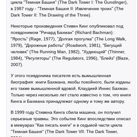
цикла "Темная Башня" (The Dark Tower I: The Gunslinger),
в 1987 году - "Темная Башня II: Извлечение троих" (The
Dark Tower II: The Drawing of the Three).
Некоторые произведения Стивен Кинг опубликовал под
псевдонимом "Ричард Бахман" (Richard Bachman):
"Ярость" (Rage, 1977), "Долгая прогулка" (The Long Walk,
1979), "Дорожные работы" (Roadwork, 1981), "Бегущий
человек" (The Running Man, 1982), "Худеющий" (Thinner,
1984), "Регуляторы" (The Regulators, 1996), "Блейз" (Blaze,
2007).
У этого псевдонима писателя есть вымышленная
биография: книги Бахмана, якобы покойного, были изданы
его также вымышленной вдовой, Клаудией Иннес Бахман.
Только через несколько лет стало известно о том, что книги
Кинга и Бахмана принадлежат одному и тому же автору.
В 1999 году Стивена Кинга сбила машина, он получил
серьезные травмы. Это событие Кинг впоследствии описал
в мемуарах "Как писать книги" и в седьмой части цикла
"Темная Башня" (The Dark Tower VII: The Dark Tower,