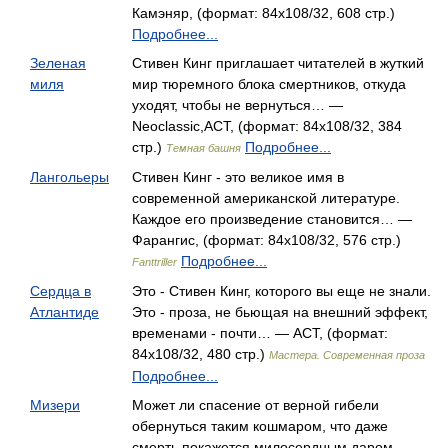
Камэняр, (формат: 84x108/32, 608 стр.)
Подробнее...
Зеленая
Стивен Кинг приглашает читателей в жуткий
миля
мир тюремного блока смертников, откуда
уходят, чтобы не вернуться… —
Neoclassic,АСТ, (формат: 84x108/32, 384
стр.)
Подробнее...
Темная башня
Лангольеры
Стивен Кинг - это великое имя в
современной американской литературе.
Каждое его произведение становится… —
Фарангис, (формат: 84x108/32, 576 стр.)
Подробнее...
Fanttriller
Сердца в
Это - Стивен Кинг, которого вы еще не знали.
Атлантиде
Это - проза, не бьющая на внешний эффект,
временами - почти… — АСТ, (формат:
84x108/32, 480 стр.)
Мастера. Современная проза
Подробнее...
Мизери
Может ли спасение от верной гибели
обернуться таким кошмаром, что даже
смерть покажется милосердным даром… —