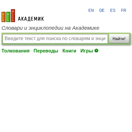
EN
DE
ES
FR
academic.ru
Словари и энциклопедии на Академике
Найти!
Толкования
Переводы
Книги
Игры ⚽