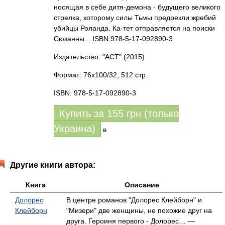
носящая в себе дитя-демона - будущего великого
стрелка, которому силы Тьмы предрекли жребий
убийцы Роланда. Ка-тет отправляется на поиски
Сюзанны... ISBN:978-5-17-092890-3
Издательство: "АСТ"
(2015)
Формат: 76x100/32, 512 стр.
ISBN: 978-5-17-092890-3
Купить за
155
грн (только
Украина)
в
Другие книги автора:
Книга
Описание
Долорес
В центре романов "Долорес Клейборн" и
Клейборн
"Мизери" две женщины, не похожие друг на
друга. Героиня первого - Долорес… —