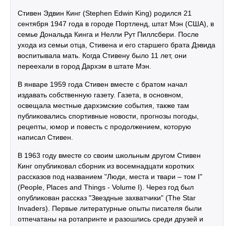
Стивен Эдвин Кинг (Stephen Edwin King) родился 21
сентября 1947 года в городе Портленд, штат Мэн (США), в
семье Дональда Кинга и Нелли Рут Пиллсбери. После
ухода из семьи отца, Стивена и его старшего брата Дэвида
воспитывала мать. Когда Стивену было 11 лет, они
переехали в город Дархэм в штате Мэн.
В январе 1959 года Стивен вместе с братом начал
издавать собственную газету. Газета, в основном,
освещала местные дархэмские события, также там
публиковались спортивные новости, прогнозы погоды,
рецепты, юмор и повесть с продолжением, которую
написал Стивен.
В 1963 году вместе со своим школьным другом Стивен
Кинг опубликовал сборник из восемнадцати коротких
рассказов под названием "Люди, места и твари – том I"
(People, Places and Things - Volume I). Через год был
опубликован рассказ "Звездные захватчики" (The Star
Invaders). Первые литературные опыты писателя были
отпечатаны на ротапринте и разошлись среди друзей и