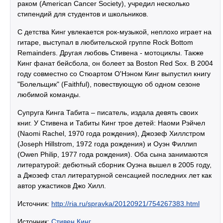
раком (American Cancer Society), учредил несколько
стипендий для студентов и школьников.
С детства Кинг увлекается рок-музыкой, неплохо играет на
гитаре, выступал в любительской группе Rock Bottom
Remainders. Другая любовь Стивена - мотоциклы. Также
Кинг фанат бейсбола, он болеет за Boston Red Sox. В 2004
году совместно со Стюартом О'Нэном Кинг выпустил книгу
"Болельщик" (Faithful), повествующую об одном сезоне
любимой команды.
Супруга Кинга Табита – писатель, издала девять своих
книг. У Стивена и Табиты Кинг трое детей: Наоми Рэйчел
(Naomi Rachel, 1970 года рождения), Джозеф Хиллстром
(Joseph Hillstrom, 1972 года рождения) и Оуэн Филлип
(Owen Philip, 1977 года рождения). Оба сына занимаются
литературой: дебютный сборник Оуэна вышел в 2005 году,
а Джозеф стал литературной сенсацией последних лет как
автор ужастиков Джо Хилл.
Источник:
http://ria.ru/spravka/20120921/754267383.html
Источник:
Стивен Кинг