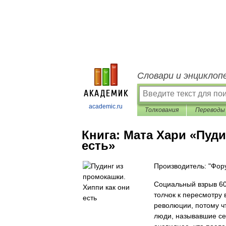
Словари и энциклоп
academic.ru
Толкования
Переводы
Книга:
Мата Хари «Пуди
есть»
Производитель: "Фор
Социальный взрыв 60
толчок к пересмотру 
революции, потому ч
люди, называвшие себ