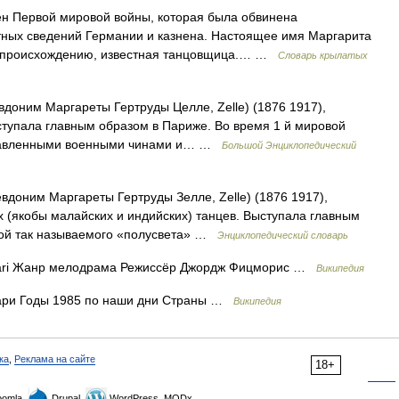
н Первой мировой войны, которая была обвинена
тных сведений Германии и казнена. Настоящее имя Маргарита
по происхождению, известная танцовщица.… …
Словарь крылатых
вдоним Маргареты Гертруды Целле, Zelle) (1876 1917),
ступала главным образом в Париже. Во время 1 й мировой
оставленными военными чинами и… …
Большой Энциклопедический
евдоним Маргареты Гертруды Зелле, Zelle) (1876 1917),
х (якобы малайских и индийских) танцев. Выступала главным
рой так называемого «полусвета» …
Энциклопедический словарь
ari Жанр мелодрама Режиссёр Джордж Фицморис …
Википедия
ри Годы 1985 по наши дни Страны …
Википедия
ка
,
Реклама на сайте
18+
omla,
Drupal,
WordPress, MODx.