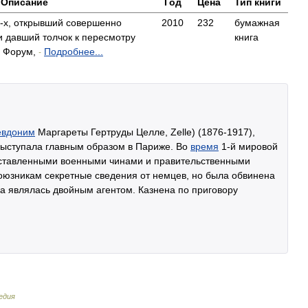
Описание
Год
Цена
Тип книги
-х, открывший совершенно
2010
232
бумажная
и давший толчок к пересмотру
книга
— Форум,
Подробнее...
-
евдоним
Маргареты Гертруды Целле, Zelle) (1876-1917),
Выступала главным образом в Париже. Во
время
1-й мировой
ставленными военными чинами и правительственными
оюзникам секретные сведения от немцев, но была обвинена
на являлась двойным агентом. Казнена по приговору
едия