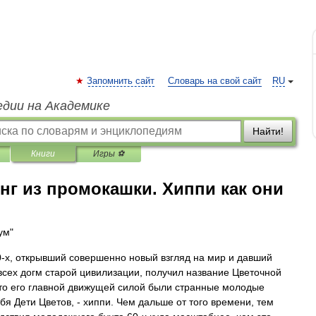
Запомнить сайт
Словарь на свой сайт
RU
едии на Академике
Найти!
Книги
Игры ⚽
нг из промокашки. Хиппи как они
ум"
-х, открывший совершенно новый взгляд на мир и давший
всех догм старой цивилизации, получил название Цветочной
то его главной движущей силой были странные молодые
я Дети Цветов, - хиппи. Чем дальше от того времени, тем