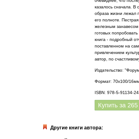
очевиднее, что после
казалось сначала. В 
образа жизни лежал 
его полноте. Пестра
железным занавесом 
готовых попробовать 
книга - подробный о
поставленном на само
привлечением культу
автор, по счастливом
Издательство: "Фору
Формат: 70x100/16мм,
ISBN: 978-5-91134-24
Купить за
265
Другие книги автора: