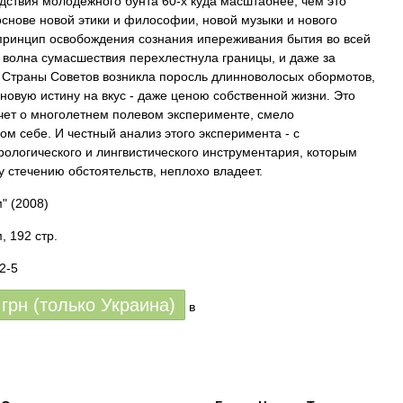
дствия молодежного бунта 60-х куда масштабнее, чем это
основе новой этики и философии, новой музыки и нового
принцип освобождения сознания ипереживания бытия во всей
я волна сумасшествия перехлестнула границы, и даже за
Страны Советов возникла поросль длинноволосых обормотов,
новую истину на вкус - даже ценою собственной жизни. Это
тчет о многолетнем полевом эксперименте, смело
м себе. И честный анализ этого эксперимента - с
рологического и лингвистического инструментария, которым
у стечению обстоятельств, неплохо владеет.
м"
(2008)
 192 стр.
2-5
грн (только Украина)
в