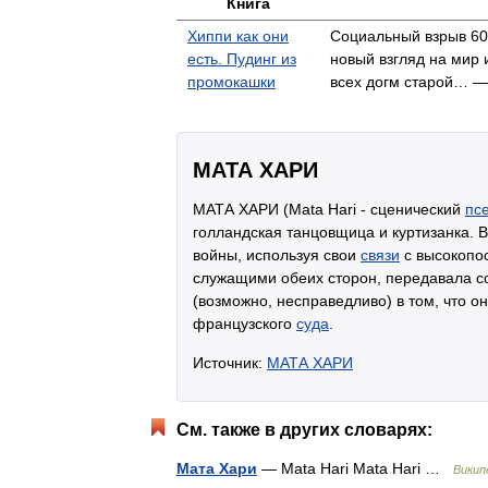
Книга
Хиппи как они
Социальный взрыв 60
есть. Пудинг из
новый взгляд на мир 
промокашки
всех догм старой… 
МАТА ХАРИ
МАТА ХАРИ (Mata Hari - сценический
пс
голландская танцовщица и куртизанка. 
войны, используя свои
связи
с высокопо
служащими обеих сторон, передавала с
(возможно, несправедливо) в том, что о
французского
суда
.
Источник:
МАТА ХАРИ
См. также в других словарях:
Мата Хари
— Mata Hari Mata Hari …
Викип