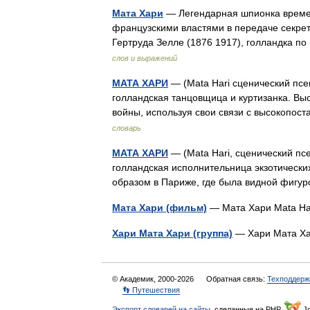
Мата Хари
— Легендарная шпионка време
французскими властями в передаче секре
Гертруда Зелле (1876 1917), голландка 
слов и выражений
МАТА ХАРИ
— (Mata Hari сценический псе
голландская танцовщица и куртизанка. Вы
войны, используя свои связи с высокоп
словарь
МАТА ХАРИ
— (Mata Hari, сценический пс
голландская исполнительница экзотически
образом в Париже, где была видной фигу
Мата Хари (фильм)
— Мата Хари Mata H
Хари Мата Хари (группа)
— Хари Мата Ха
© Академик, 2000-2026
Обратная связь:
Техподдерж
👣 Путешествия
Экспорт словарей на сайты
, сделанные на PHP,
Jo