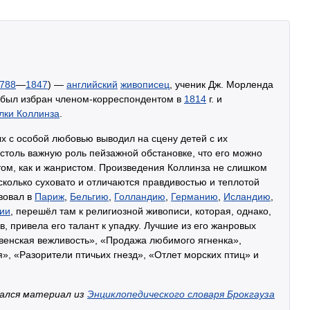
788
—
1847
) —
английский
живописец
, ученик Дж. Морленда
 был избран членом-корреспондентом в
1814
г. и
лки Коллинза
.
ых с особой любовью выводил на сцену детей с их
 столь важную роль пейзажной обстановке, что его можно
том, как и жанристом. Произведения Коллинза не слишком
сколько суховато и отличаются правдивостью и теплотой
вовал в
Париж
,
Бельгию
,
Голландию
,
Германию
,
Исландию
,
ии
, перешёл там к религиозной живописи, которая, однако,
в, привела его талант к упадку. Лучшие из его жанровых
евенская вежливость», «Продажа любимого ягненка»,
, «Разорители птичьих гнезд», «Отлет морских птиц» и
вался материал из
Энциклопедического словаря Брокгауза