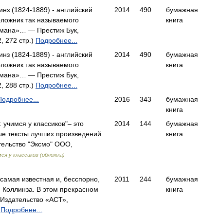
нз (1824-1889) - английский
2014
490
бумажная
оложник так называемого
книга
омана»… — Престиж Бук,
, 272 стр.)
Подробнее...
нз (1824-1889) - английский
2014
490
бумажная
оложник так называемого
книга
омана»… — Престиж Бук,
, 288 стр.)
Подробнее...
Подробнее...
2016
343
бумажная
книга
 учимся у классиков"– это
2014
144
бумажная
ые тексты лучших произведений
книга
ельство "Эксмо" ООО,
ся у классиков (обложка)
самая известная и, бесспорно,
2011
244
бумажная
и Коллинза. В этом прекрасном
книга
Издательство «АСТ»,
Подробнее...