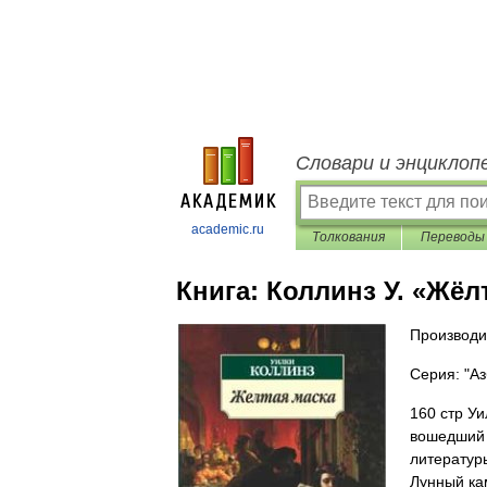
Словари и энциклоп
academic.ru
Толкования
Переводы
Книга:
Коллинз У. «Жёл
Производи
Серия: "Аз
160 стр Уи
вошедший 
литератур
Лунный ка