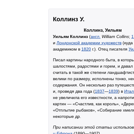
Коллинз У.
Коллинз, Уильям
Уильям Коллинз
(
англ.
William Collins
;
1
и
Лондонской академии художеств
(куда
академиком в
1820
г.). Отец писателя
Уи
Писал картины народного быта, в котор
шалостями, радостями и горем, и давал
считать в такой же степени ландшафтис
велики по размеру, исполнены тонко, не
содержания. Он несколько раз путешест
и, проведя два года (
1837
—
1839
) в
Итал
не увеличила его известности, а напроти
картин — «Счастлив, как король», «Дер
«Отплытие рыбаков», «Собирание хмеля»
некоторые др.
При написании этой статьи использо
и Ефрона
(1890—1907).