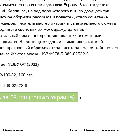
м смысле слова свели с ума всю Европу. Залогом успеха
ний Коллинза, из-под пера которого вышло двадцать три
етыре сборника рассказов и повестей, стало сочетание
 жанров: писатель мастер интриги и увлекательного сюжета
единял в своих книгах мелодраму, детектив и
ательный роман, щедро приправляя их элементами
го романа. В настоящемиздании вниманию читателей
тся прекрасный образчик стиля писателя полная тайн повесть
линза Желтая маска . ISBN:978-5-389-02522-6
тво: "АЗБУКА"
(2011)
x100/32, 160 стр.
-5-389-02522-6
ь за
58
грн (только Украина)
в
Описание
Год
Цена
Тип книги