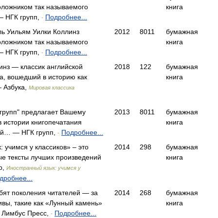
оложником так называемого
книга
— НГК групп,
Подробнее...
-
ль Уильям Уилки Коллинз
2012
8011
бумажная
оложником так называемого
книга
— НГК групп,
Подробнее...
-
инз — классик английской
2018
122
бумажная
а, вошедший в историю как
книга
 Азбука,
Мировая классика
 групп" предлагает Вашему
2013
8011
бумажная
 истории книгопечатания
книга
ий… — НГК групп,
Подробнее...
-
 учимся у классиков» – это
2014
298
бумажная
ые тексты лучших произведений
книга
о,
Иностранный язык: учимся у
дробнее...
бят поколения читателей — за
2014
268
бумажная
ивы, такие как «Лунный камень»
книга
Лимбус Пресс,
Подробнее...
-