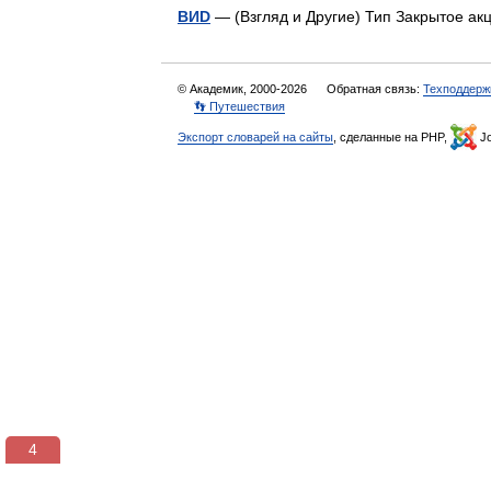
ВИD
— (Взгляд и Другие) Тип Закрытое а
© Академик, 2000-2026
Обратная связь:
Техподдерж
👣 Путешествия
Экспорт словарей на сайты
, сделанные на PHP,
Jo
3