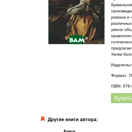
буквально
произведе
романа и ч
различных
умело объ
нравоопис
готическо
предлагае
Уилки Кол
Издательс
Формат: 76
ISBN: 978
Купит
Другие книги автора:
Книга