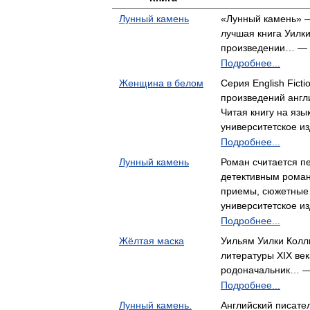
Лунный камень
«Лунный камень» —
лучшая книга Уилк
произведении… —
Подробнее...
Женщина в белом
Серия English Ficti
произведений англ
Читая книгу на яз
университетское и
Подробнее...
Лунный камень
Роман считается п
детективным роман
приемы, сюжетны
университетское и
Подробнее...
Жёлтая маска
Уильям Уилки Колл
литературы XIX век
родоначальник… —
Подробнее...
Лунный камень.
Английский писате