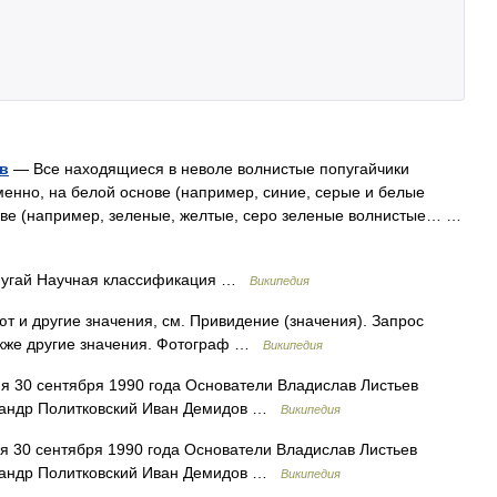
в
— Все находящиеся в неволе волнистые попугайчики
менно, на белой основе (например, синие, серые и белые
ове (например, зеленые, желтые, серо зеленые волнистые… …
угай Научная классификация …
Википедия
т и другие значения, см. Привидение (значения). Запрос
акже другие значения. Фотограф …
Википедия
 30 сентября 1990 года Основатели Владислав Листьев
сандр Политковский Иван Демидов …
Википедия
 30 сентября 1990 года Основатели Владислав Листьев
сандр Политковский Иван Демидов …
Википедия