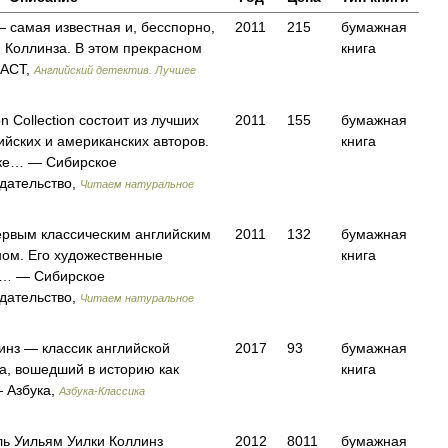
 самая известная и, бесспорно,
2011
215
бумажная
и Коллинза. В этом прекрасном
книга
 АСТ,
Английский детектив. Лучшее
on Collection состоит из лучших
2011
155
бумажная
ийских и американских авторов.
книга
ыке… — Сибирское
здательство,
Читаем натуральное
ервым классическим английским
2011
132
бумажная
ом. Его художественные
книга
е… — Сибирское
здательство,
Читаем натуральное
инз — классик английской
2017
93
бумажная
а, вошедший в историю как
книга
 Азбука,
Азбука-Классика
ль Уильям Уилки Коллинз
2012
8011
бумажная