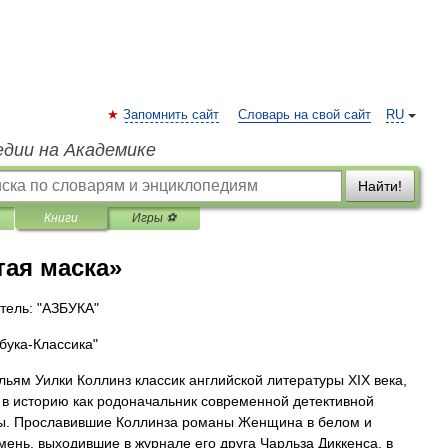
Запомнить сайт
Словарь на свой сайт
RU
едии на Академике
Найти!
Книги
Игры ⚽
тая маска»
тель: "АЗБУКА"
бука-Классика"
льям Уилки Коллинз классик английской литературы XIX века,
в историю как родоначальник современной детективной
ы. Прославившие Коллинза романы Женщина в белом и
мень, выходившие в журнале его друга Чарльза Диккенса, в