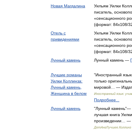
Новая Магдалина
Уильям Уилки Колли
писатель, основоп
«сенса­ционного р
(формат: 84x108/32
Отель с
Уильям Уилки Колли
привидениями
писатель, основоп
«сенса­ционного р
(формат: 84x108/32
Лунный камень
Лунный камень —
Лучшие романы
"Иностранный язык:
Уилки Коллинза:
только оригинальн
Лунный камень,
мировой… — Издат
Женщина в белом
Иностранный язык: учим
Подробнее...
Лунный камень
"Лунный камень"— 
лучшая книга Уилк
произведении… — 
ДетАнгЛучшее.Коллинз