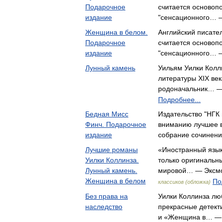
Подарочное
считается основоп
издание
"сенсационного… 
Женщина в белом.
Английский писате
Подарочное
считается основоп
издание
"сенсационного… 
Лунный камень
Уильям Уилки Колл
литературы XIX век
родоначальник… —
Подробнее...
Бедная Мисс
Издательство "НГК
Финч. Подарочное
вниманию лучшее в
издание
собрание сочинен
Лучшие романы
«Иностранный язык:
Уилки Коллинза.
только оригинальн
Лунный камень.
мировой… — Эксм
Женщина в белом
По
классиков (обложка)
Без права на
Уилки Коллинза лю
наследство
прекрасные детект
и «Женщина в… — 