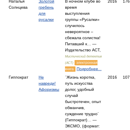
Наталья
Золотой
В ночном клубе во
2016
176
Солнцева
гребень
время
для
выступления
русалки
группы «Русалки»
случилось
невероятное –
сбежала солистка!
Питавший к… —
Издательство АСТ,
Мистический детектив
электронная
(АСТ)
Подробнее...
книга
Гиппократ
Не
`Жизнь коротка,
2016
107
навреди!
путь искусства
Афоризмы
долог, удобный
случай
быстротечен, опыт
обманчив,
суждение трудно`
(Гиппократ)… —
ЭКСМО, (формат: