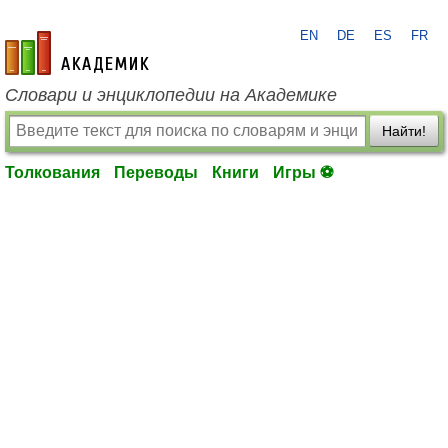
EN
DE
ES
FR
academic.ru
Словари и энциклопедии на Академике
Найти!
Толкования
Переводы
Книги
Игры ⚽