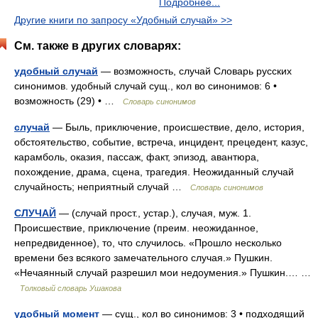
Подробнее...
Другие книги по запросу «Удобный случай» >>
См. также в других словарях:
удобный случай
— возможность, случай Словарь русских
синонимов. удобный случай сущ., кол во синонимов: 6 •
возможность (29) • …
Словарь синонимов
случай
— Быль, приключение, происшествие, дело, история,
обстоятельство, событие, встреча, инцидент, прецедент, казус,
карамболь, оказия, пассаж, факт, эпизод, авантюра,
похождение, драма, сцена, трагедия. Неожиданный случай
случайность; неприятный случай …
Словарь синонимов
СЛУЧАЙ
— (случай прост., устар.), случая, муж. 1.
Происшествие, приключение (преим. неожиданное,
непредвиденное), то, что случилось. «Прошло несколько
времени без всякого замечательного случая.» Пушкин.
«Нечаянный случай разрешил мои недоумения.» Пушкин.… …
Толковый словарь Ушакова
удобный момент
— сущ., кол во синонимов: 3 • подходящий