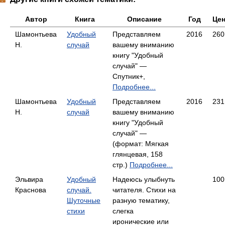
Автор
Книга
Описание
Год
Це
Шамонтьева
Удобный
Представляем
2016
260
Н.
случай
вашему вниманию
книгу "Удобный
случай" —
Спутник+,
Подробнее...
Шамонтьева
Удобный
Представляем
2016
231
Н.
случай
вашему вниманию
книгу "Удобный
случай" —
(формат: Мягкая
глянцевая, 158
стр.)
Подробнее...
Эльвира
Удобный
Надеюсь улыбнуть
100
Краснова
случай.
читателя. Стихи на
Шуточные
разную тематику,
стихи
слегка
иронические или