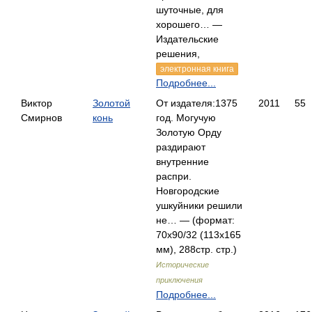
шуточные, для
хорошего… —
Издательские
решения,
электронная книга
Подробнее...
Виктор
Золотой
От издателя:1375
2011
55
Смирнов
конь
год. Могучую
Золотую Орду
раздирают
внутренние
распри.
Новгородские
ушкуйники решили
не… — (формат:
70x90/32 (113х165
мм), 288стр. стр.)
Исторические
приключения
Подробнее...