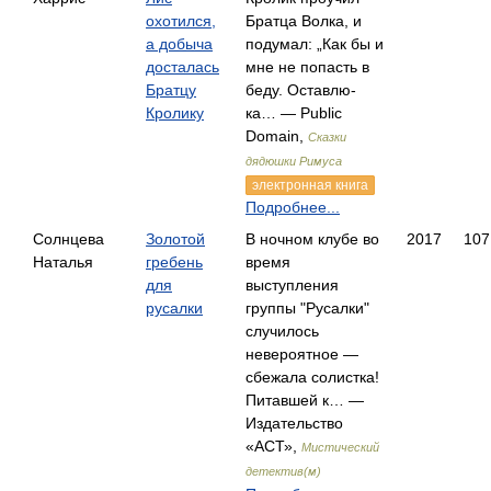
охотился,
Братца Волка, и
а добыча
подумал: „Как бы и
досталась
мне не попасть в
Братцу
беду. Оставлю-
Кролику
ка… — Public
Domain,
Сказки
дядюшки Римуса
электронная книга
Подробнее...
Солнцева
Золотой
В ночном клубе во
2017
107
Наталья
гребень
время
для
выступления
русалки
группы "Русалки"
случилось
невероятное —
сбежала солистка!
Питавшей к… —
Издательство
«АСТ»,
Мистический
детектив(м)