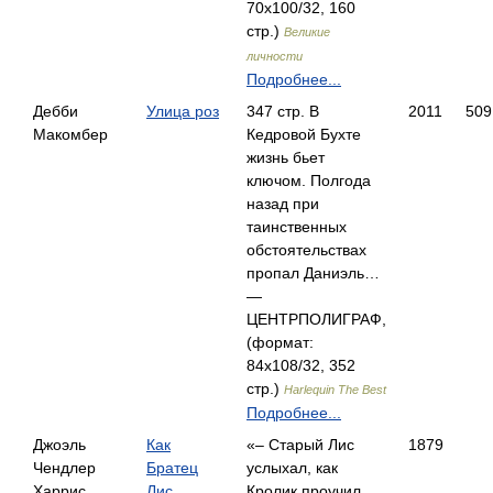
70x100/32, 160
стр.)
Великие
личности
Подробнее...
Дебби
Улица роз
347 стр. В
2011
509
Макомбер
Кедровой Бухте
жизнь бьет
ключом. Полгода
назад при
таинственных
обстоятельствах
пропал Даниэль…
—
ЦЕНТРПОЛИГРАФ,
(формат:
84x108/32, 352
стр.)
Harlequin The Best
Подробнее...
Джоэль
Как
«– Старый Лис
1879
Чендлер
Братец
услыхал, как
Харрис
Лис
Кролик проучил