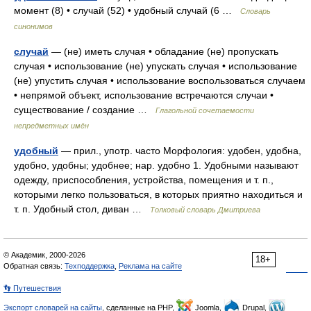
момент (8) • случай (52) • удобный случай (6 …
Словарь
синонимов
случай
— (не) иметь случая • обладание (не) пропускать
случая • использование (не) упускать случая • использование
(не) упустить случая • использование воспользоваться случаем
• непрямой объект, использование встречаются случаи •
существование / создание …
Глагольной сочетаемости
непредметных имён
удобный
— прил., употр. часто Морфология: удобен, удобна,
удобно, удобны; удобнее; нар. удобно 1. Удобными называют
одежду, приспособления, устройства, помещения и т. п.,
которыми легко пользоваться, в которых приятно находиться и
т. п. Удобный стол, диван …
Толковый словарь Дмитриева
© Академик, 2000-2026
18+
Обратная связь:
Техподдержка
,
Реклама на сайте
👣 Путешествия
Экспорт словарей на сайты
, сделанные на PHP,
Joomla,
Drupal,