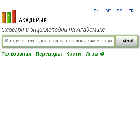
EN
DE
ES
FR
academic.ru
Словари и энциклопедии на Академике
Найти!
Толкования
Переводы
Книги
Игры ⚽