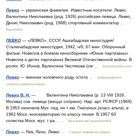
Левко
— украинская фамилия. Известные носители: Левко,
Валентина Николаевна (род. 1926) российская певица. Левко,
Денис Николаевич (род. 1988) спортивный комментатор …
Википедия
ЛЕВКО
— «ЛЕВКО», СССР, Ашхабадская киностудия/
Сталинабадская киностудия, 1942, ч/б, 67 мин. Оборонный
фильм. Новелла в боевом киносборнике «Юные партизаны»
Новелла о детях партизанах Великой Отечественной войны. В
ролях: Ю. Ионов, Валентина Чистякова (см …
Энциклопедия кино
Левко
— іменник чоловічого роду, істота …
Орфографічний
словник української мови
Левко В. Н.
— Валентина Николаевна (р. 13 VIII 1926,
Москва) сов. певица (меццо сопрано). Нар. арт. РСФСР (1969).
В 1953 окончила Муз. пед. ин т им. Гнесиных (класс альта), в
1962 Моск. консерваторию по классу пения. В 1957 60
солистка Моск. муз. т ра… …
Музыкальная энциклопедия
Левко
— Лев, Леон, Левко …
Словник лемківскої говірки