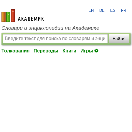
EN
DE
ES
FR
academic.ru
Словари и энциклопедии на Академике
Найти!
Толкования
Переводы
Книги
Игры ⚽