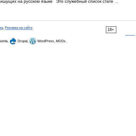
пишущих на русском языке Это служебный список стате …
ка
,
Реклама на сайте
18+
omla,
Drupal,
WordPress, MODx.