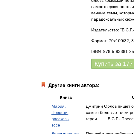
сквозь крымский пейз
самоотверженность и 
вечные темы, которы
парадоксальных сюже
Издательство: "Б.С.Г.
Формат: 70x100/32, 3
ISBN: 978-5-93381-25
Купить за
177
Другие книги автора:
Книга
Мария.
Дмитрий Орлов пишет о
Повести,
самые болевые точки ро
рассказы,
герои… — Б.С.Г.- Пресс
эссе
Восемнадцать
При всём разнообразии