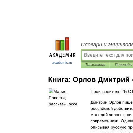
Словари и энциклоп
academic.ru
Толкования
Переводы
Книга:
Орлов Дмитрий «
Производитель: "Б.С.Г
Дмитрий Орлов пише
российской действите
молодой человек, ди
современники. Однак
описывая русскую пр