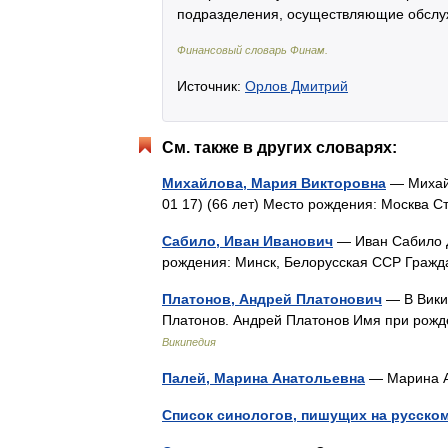
подразделения, осуществляющие обслуж
Финансовый словарь Финам
.
Источник:
Орлов Дмитрий
См. также в других словарях:
Михайлова, Мария Викторовна
— Михайл
01 17) (66 лет) Место рождения: Москва
Сабило, Иван Иванович
— Иван Сабило Д
рождения: Минск, Белорусская ССР Гра
Платонов, Андрей Платонович
— В Викип
Платонов. Андрей Платонов Имя при рож
Википедия
Палей, Марина Анатольевна
— Марина А
Список синологов, пишущих на русско