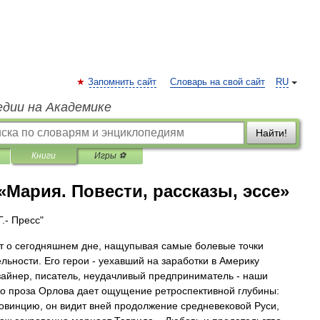
Запомнить сайт
Словарь на свой сайт
RU
едии на Академике
Найти!
Книги
Игры ⚽
Мария. Повести, рассказы, эссе»
.- Пресс"
т о сегодняшнем дне, нащупывая самые болевые точки
льности. Его герои - уехавший на заработки в Америку
зайнер, писатель, неудачливый предприниматель - наши
о проза Орлова дает ощущение ретроспективной глубины:
овинцию, он видит вней продолжение средневековой Руси,