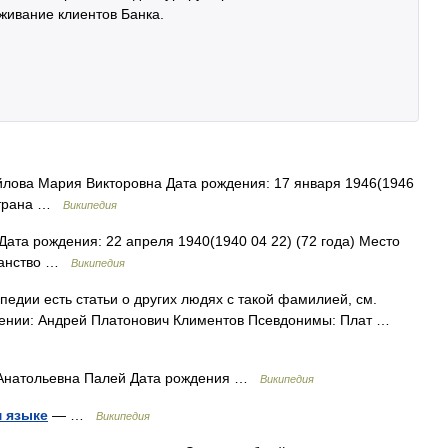
ивание клиентов Банка.
ова Мария Викторовна Дата рождения: 17 января 1946(1946
 Страна …
Википедия
ата рождения: 22 апреля 1940(1940 04 22) (72 года) Место
жданство …
Википедия
едии есть статьи о других людях с такой фамилией, см.
дении: Андрей Платонович Климентов Псевдонимы: Плат …
натольевна Палей Дата рождения …
Википедия
м языке
— …
Википедия