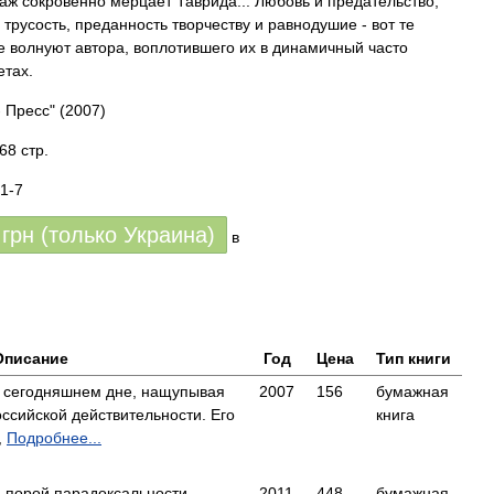
аж сокровенно мерцает Таврида... Любовь и предательство,
трусость, преданность творчеству и равнодушие - вот те
е волнуют автора, воплотившего их в динамичный часто
тах.
- Пресс"
(2007)
68 стр.
1-7
грн (только Украина)
в
Описание
Год
Цена
Тип книги
 сегодняшнем дне, нащупывая
2007
156
бумажная
ссийской действительности. Его
книга
,
Подробнее...
, порой парадоксальности
2011
448
бумажная