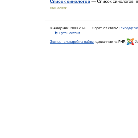
Список синологов
— Список синологов, 
Википедия
© Академик, 2000-2026
Обратная связь:
Техподдерж
👣 Путешествия
Экспорт словарей на сайты
, сделанные на PHP,
Jo