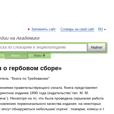
Запомнить сайт
Словарь на свой сайт
RU
едии на Академике
Найти!
Книги
Игры ⚽
 о гербовом сборе»
тель: "Книга по Требованию"
нениями правительствующего сената. Книга представляет
ринтное издание 1890 года (издательство`тип. М. М.
ча`). Несмотря на то, что была проведена серьезная работа
новлению первоначального качества издания, на некоторых
 могут обнаружиться небольшие`огрехи`: помарки, кляксы и т.