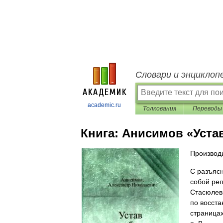
Словари и энциклоп
academic.ru
Толкования
Переводы
Книга:
Анисимов «Устав
Производи
С разъяс
собой реп
Стасюлеви
по восста
страницах