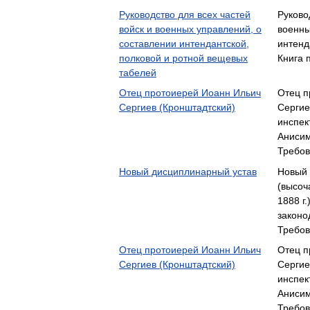
Руководство для всех частей
Руково
войск и военных управлений, о
военны
составлении интендантской,
интенд
полковой и ротной вещевых
Книга 
табелей
Отец протоиерей Иоанн Ильич
Отец п
Сергиев (Кронштадтский)
Сергие
инспек
Аниси
Требо
Новый дисциплинарный устав
Новый 
(высоч
1888 г
законо
Требо
Отец протоиерей Иоанн Ильич
Отец п
Сергиев (Кронштадтский)
Сергие
инспек
Аниси
Требо