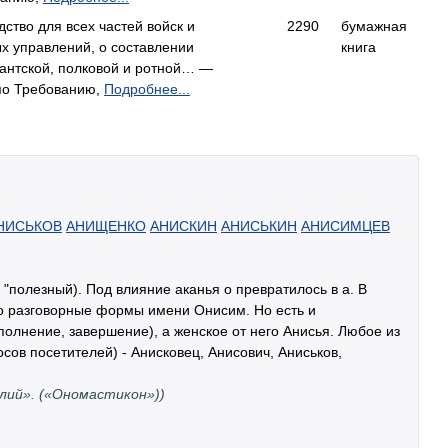
дство для всех частей войск и
2290
бумажная
х управлений, о составлении
книга
антской, полковой и ротной… —
по Требованию,
Подробнее...
НИСЬКОВ
АНИЩЕНКО
АНИСКИН
АНИСЬКИН
АНИСИМЦЕВ
 "полезный). Под влияние аканья о превратилось в а. В
то разговорные формы имени Онисим. Но есть и
полнение, завершение), а женское от него Анисья. Любое из
сов посетителей) - Анисковец, Анисович, Аниськов,
лий». («Ономастикон»))