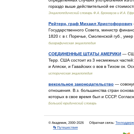
определенных случаях употребления изго
гораздо выше действительной ее стоимос
Энциклопедический словарь Ф.А. Брокгауза и И.А. Еф
Рейтерн, граф Михаил Христофорович
Государственного Совета, министр финанс
1820 г. в г. Поречье, Смоленской губ., у
биографическая энциклопедия
СОЕДИНЕННЫЕ ШТАТЫ АМЕРИКИ
— США 
Tepp. США состоит из 3 несмежных частей
и Аляски, и Гавайских о вов в Тихом ок. 
историческая энциклопедия
вексельное законодательство
— совокуп
отношения. В.з. большинства стран основа
которых в свое время был и СССР. Согла
Большой юридический словарь
© Академик, 2000-2026
Обратная связь:
Техподдерж
👣 Путешествия