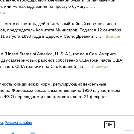
товленной государством клейменой бумаги, оплачиваемой
ти, или же накладывания на простую бумагу… …
рона
— статс секретарь, действительный тайный советник, член
ов, председатель Комитета Министров. Родился 12 сентября
мер 11 августа 1890 года в Царском Селе. Древний… …
Большая
(United States of America, U. S. A.), гос во в Сев. Америке.
: двух материковых районов собственно США (осн. часть США)
Осн. часть США граничит на С. с Канадой, на …
Советская
ность юридических норм, регулирующих вексельные
но на Женевских вексельных конвенциях 1930 г., участником
сно ФЗ О переводном и простом векселе от 21 февраля… …
ка
,
Реклама на сайте
18+