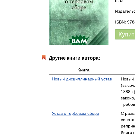
п. В
Издательс
ISBN: 978
Купит
Другие книги автора:
Книга
Новый дисциплинарный устав
Новый 
(высоч
1888 г
законо
Требо
Устав о гербовом сборе
С разъ
сената
реприн
Книга 