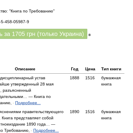
тво: "Книга по Требованию"
-5-458-05987-9
ь за
1705
грн (только Украина)
в
Описание
Год
Цена
Тип книги
дисциплинарный устав
1888
1516
бумажная
айше утвержденный 28 мая
книга
.), разъясненный
дательными… — Книга по
ванию,
Подробнее...
-
яснениями правительствующего
1890
1516
бумажная
. Книга представляет собой
книга
тноеиздание 1890 года… —
по Требованию,
Подробнее...
-