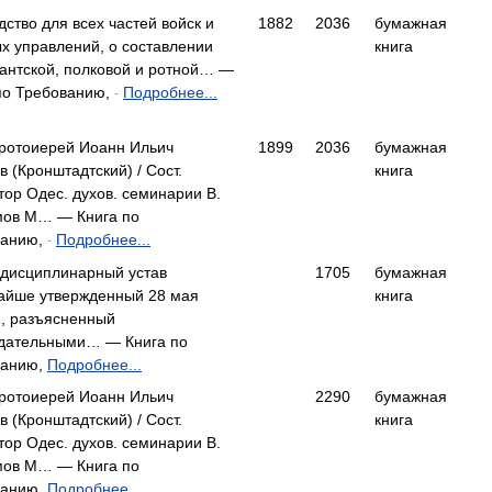
дство для всех частей войск и
1882
2036
бумажная
х управлений, о составлении
книга
антской, полковой и ротной… —
по Требованию,
Подробнее...
-
ротоиерей Иоанн Ильич
1899
2036
бумажная
в (Кронштадтский) / Сост.
книга
тор Одес. духов. семинарии В.
мов M… — Книга по
ванию,
Подробнее...
-
дисциплинарный устав
1705
бумажная
айше утвержденный 28 мая
книга
.), разъясненный
дательными… — Книга по
ванию,
Подробнее...
ротоиерей Иоанн Ильич
2290
бумажная
в (Кронштадтский) / Сост.
книга
тор Одес. духов. семинарии В.
мов M… — Книга по
ванию,
Подробнее...