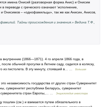
дятся имена Онисий (разговорная форма Анис) и Онисим
 в переводе с греческого означают ‘исполнение,
в и Онисимов – «однофамильцы», так же как Анисин, Анисов,
 фамилий. Тайны происхождения и значения.» Ведина Т.Ф.,
ла внутренние (1866—1871). 4 го апреля 1866 года, в
 после обычной прогулки в Летнем саду, садился в коляску,
его из пистолета. В эту минуту, стоявший в… …
Большая
 это независимость государства от других стран Суверенитет
ны, суверенитет республики Беларусь, суверенитет
мы суверенитета стран Европы,… …
Энциклопедия инвестора
у пошлин (см.) и взимается путем обязательного в