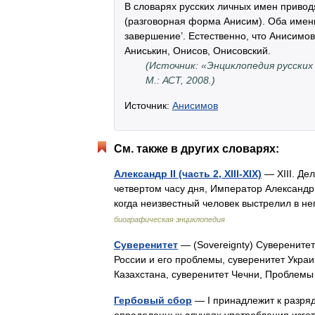
В словарях русских личных имен приво
(разговорная форма Анисим). Оба имени
завершение’. Естественно, что Анисимо
Аниськин, Онисов, Онисовский.
(Источник: «Энциклопедия русских
М.: АСТ, 2008.)
Источник:
Анисимов
См. также в других словарях:
Александр II (часть 2, XIII-XIX)
— XIII. Де
четвертом часу дня, Император Александр,
когда неизвестный человек выстрелил в н
биографическая энциклопедия
Суверенитет
— (Sovereignty) Суверенитет
России и его проблемы, суверенитет Украи
Казахстана, суверенитет Чечни, Пробле
Гербовый сбор
— I принадлежит к разряд