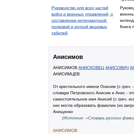
Руководство для всех частей
Руково
войск и военных управлений, о
военны
составлении интендантской,
интенд
полковой и ротной вещевых
Книга 
табелей
Анисимов
АНИСИМОВ
АНИСКОВЕЦ
АНИСОВИЧ
А
АНИСИМЦЕВ
От крестильного имени Онисим (с греч. -
словаре Петровского Анисим и Анис - э
самостоятельное имя Анисий (с греч. ис
них могла образовать фамилии (из запро
Анищенко
(Источник: «Словарь русских фами
АНИСИМОВ