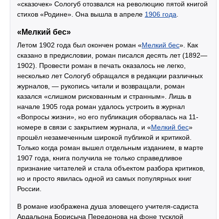
«сказочек» Сологуб отозвался на революцию пятой книгой
стихов «Родине». Она вышла в апреле
1906 года
.
«Мелкий бес»
Летом 1902 года был окончен роман «
Мелкий бес
». Как
сказано в предисловии, роман писался десять лет (1892—
1902). Провести роман в печать оказалось не легко,
несколько лет Сологуб обращался в редакции различных
журналов, — рукопись читали и возвращали, роман
казался «слишком рискованным и странным». Лишь в
начале 1905 года роман удалось устроить в журнал
«Вопросы жизни», но его публикация оборвалась на 11-
номере в связи с закрытием журнала, и «
Мелкий бес
»
прошёл незамеченным широкой публикой и критикой.
Только когда роман вышел отдельным изданием, в марте
1907 года, книга получила не только справедливое
признание читателей и стала объектом разбора критиков,
но и просто явилась одной из самых популярных книг
России.
В романе изображена душа зловещего учителя-садиста
Ардальона Борисыча Передонова на фоне тусклой