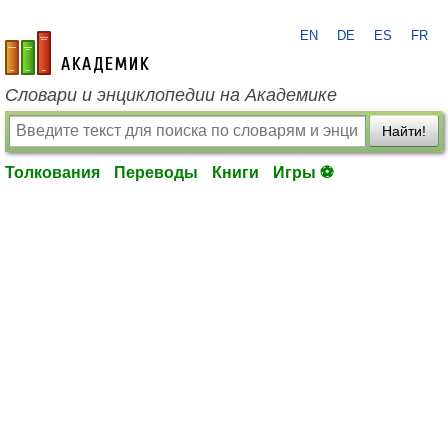
EN
DE
ES
FR
academic.ru
Словари и энциклопедии на Академике
Найти!
Толкования
Переводы
Книги
Игры ⚽