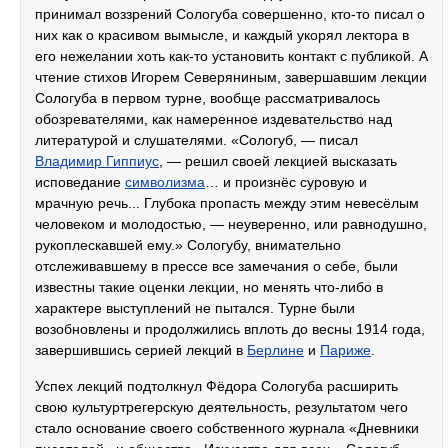
принимал воззрений Сологуба совершенно, кто-то писал о
них как о красивом вымысле, и каждый укорял лектора в
его нежелании хоть как-то установить контакт с публикой. А
чтение стихов Игорем Северяниным, завершавшим лекции
Сологуба в первом турне, вообще рассматривалось
обозревателями, как намеренное издевательство над
литературой и слушателями. «Сологуб, — писал
Владимир Гиппиус
, — решил своей лекцией высказать
исповедание
символизма
… и произнёс суровую и
мрачную речь... Глубока пропасть между этим невесёлым
человеком и молодостью, — неуверенно, или равнодушно,
рукоплескавшей ему.» Сологубу, внимательно
отслеживавшему в прессе все замечания о себе, были
известны такие оценки лекции, но менять что-либо в
характере выступлений не пытался. Турне были
возобновлены и продолжились вплоть до весны 1914 года,
завершившись серией лекций в
Берлине
и
Париже
.
Успех лекций подтолкнул Фёдора Сологуба расширить
свою культуртрегерскую деятельность, результатом чего
стало основание своего собственного журнала «Дневники