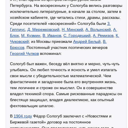
Петербурга. На воскресеньях у Сологуба велись разговоры
исключительно литературные, в начале за столом, затем в
хозяйском кабинете, где читались стихи, драмы, рассказы.
Среди посетителей «воскресений» Сологуба были
З.
Гиппиус
,
Д. Мережковский
,
Н. Минский
,
А. Волынский
,
А.
Блок
,
М. Кузмин
,
В. Иванов
,
С. Городецкий
,
А. Ремизов
,
К.
Чуковский
; из Москвы приезжали
Андрей Белый
,
В.
Брюсов
. Постоянный участник поэтических вечеров
Георгий Чулков
вспоминал:
Сологуб был важен, беседу вёл внятно и мерно, чуть-чуть
улыбаясь. Он любил точность и ясность и умел излагать
свои мысли с убедительностью математической. Чем
фантастичнее и загадочнее была его внутренняя жизнь,
тем логичнее и строже он мыслил. Он в совершенстве
владел техникой спора. Самые рискованные парадоксы он
блестяще защищал, владея диалектикою, как опытный
фехтовальщик шпагою.
В
1904 году
Фёдор Сологуб заключил с «Новостями и
Биржевой газетой» договор на постоянное