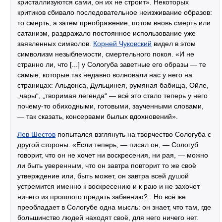
кристаллизуются сами, он их не строит». Некоторых
критиков сбивало последовательное неизживание образов:
то смерть, а затем преображение, потом вновь смерть или
сатанизм, раздражало постоянное использование уже
заявленных символов.
Корней Чуковский
видел в этом
символизм незыблемости, смертельного покоя. «И не
странно ли, что [...] у Сологуба заветные его образы — те
самые, которые так недавно волновали нас у него на
страницах: Альдонса, Дульцинея, румяная бабища, Ойле,
„чары“, „творимая легенда“ — всё это стало теперь у него
почему-то обиходными, готовыми, заученными словами,
— так сказать, консервами былых вдохновений».
Лев Шестов
попытался взглянуть на творчество Сологуба с
другой стороны. «Если теперь, — писал он, — Сологуб
говорит, что он не хочет ни воскресения, ни рая, — можно
ли быть уверенным, что он завтра повторит то же своё
утверждение или, быть может, он завтра всей душой
устремится именно к воскресению и к раю и не захочет
ничего из прошлого предать забвению?.. Но всё же
преобладает в Сологубе одна мысль: он знает, что там, где
большинство людей находят своё, для него ничего нет.