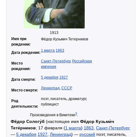
1913
Имя при
Фёдор Кузьмич Тетерников
рождении:
1 марта
1863
Дата рождения:
Санкт-Петербург
,
Российская
Место
империя
рождения:
5 декабря
1927
Дата смерти:
Ленинград
,
СССР
Место смерти:
поэт, писатель, драматург,
Род
публицист
деятельности:
?
Произведения в Викитеке
.
Фёдор Сологу́б
(настоящее имя
Фёдор Кузьми́ч
Тете́рников
; 17 февраля (
1 марта
)
1863
,
Санкт-Петербург
—
5 декабря
1927
,
Ленинград
) —
русский
поэт, писатель,