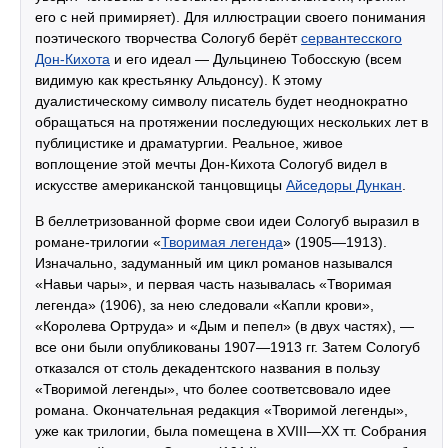
его с ней примиряет). Для иллюстрации своего понимания
поэтического творчества Сологуб берёт
сервантесского
Дон-Кихота
и его идеал — Дульцинею Тобосскую (всем
видимую как крестьянку Альдонсу). К этому
дуалистическому символу писатель будет неоднократно
обращаться на протяжении последующих нескольких лет в
публицистике и драматургии. Реальное, живое
воплощение этой мечты Дон-Кихота Сологуб видел в
искусстве американской танцовщицы
Айседоры Дункан
.
В беллетризованной форме свои идеи Сологуб выразил в
романе-трилогии «
Творимая легенда
» (1905—1913).
Изначально, задуманный им цикл романов назывался
«Навьи чары», и первая часть называлась «Творимая
легенда» (1906), за нею следовали «Капли крови»,
«Королева Ортруда» и «Дым и пепел» (в двух частях), —
все они были опубликованы 1907—1913 гг. Затем Сологуб
отказался от столь декадентского названия в пользу
«Творимой легенды», что более соответсвовало идее
романа. Окончательная редакция «Творимой легенды»,
уже как трилогии, была помещена в XVIII—XX тт. Собрания