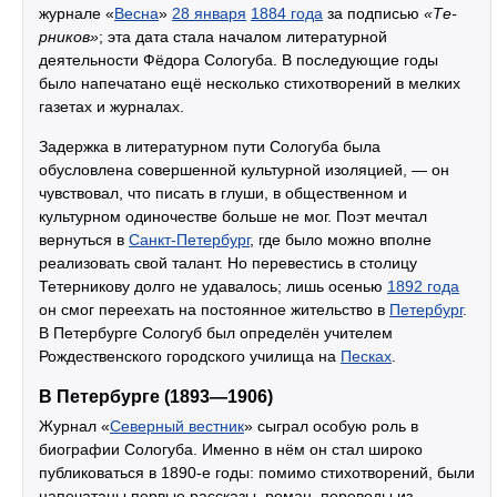
журнале «
Весна
»
28 января
1884 года
за подписью
«Те-
рников»
; эта дата стала началом литературной
деятельности Фёдора Сологуба. В последующие годы
было напечатано ещё несколько стихотворений в мелких
газетах и журналах.
Задержка в литературном пути Сологуба была
обусловлена совершенной культурной изоляцией, — он
чувствовал, что писать в глуши, в общественном и
культурном одиночестве больше не мог. Поэт мечтал
вернуться в
Санкт-Петербург
, где было можно вполне
реализовать свой талант. Но перевестись в столицу
Тетерникову долго не удавалось; лишь осенью
1892 года
он смог переехать на постоянное жительство в
Петербург
.
В Петербурге Сологуб был определён учителем
Рождественского городского училища на
Песках
.
В Петербурге (1893—1906)
Журнал «
Северный вестник
» сыграл особую роль в
биографии Сологуба. Именно в нём он стал широко
публиковаться в 1890-е годы: помимо стихотворений, были
напечатаны первые рассказы, роман, переводы из