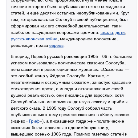
сотрудничество. Оно продолжалось чуть менее года, в
течение которого было опубликовано около семидесяти
статей, и ещё десятки остались неопубликованными. Круг
тем, которых касался Сологуб в своей публицистике, был
сформирован как его служебной деятельностью, так и
наиболее насущными вопросами времени:
школа
,
дети
,
русско-японская война
, международное положение,
революция, права
евреев
.
В период Первой русской революции 1905—06 гг. большим
успехом пользовались политические сказочки Сологуба,
печатавшиеся в революционных журналах. «Сказочки» —
это особый жанр у Фёдора Сологуба. Краткие, с
незатейливым и остроумным сюжетом, зачастую красивые
стихотворения прозе, а иногда и отталкивающие своей
душной реальностью, они писались для взрослых, хотя
Сологуб обильно использовал детскую лексику и приёмы
детского сказа. В 1905 году Сологуб собрал часть
опубликованных к тому времени сказочек в «Книгу сказок»
(изд-во «
Гриф
»), а писавшиеся тогда же «политические
сказочки» были включены в одноимённую книгу,
вышедшею осенью 1906 года. Помимо газетных статей и