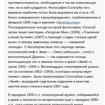
противоположность, необходимая и так же помогающая
тем, кто в ней нуждается. Философия Сологуба того
времени наиболее полно была выражена им в эссе «Я.
Книга совершенного самоутверждения», опубликованном в
феврале 1906 года в журнале «
Золотое руно
».
Последовательно исходя из своей философии, Сологуб
затем пишет мистерии «Литургия Мне» (1906), «Томления
к иным бытиям» (1907) и приходит к идее «театра одной
воли» и своему заветному символу — «творимой
легенде». С богоборчеством того периода связан
поэтический миф о Змии —
«Змей небесный»
,
«злой и
мстительный Дракон»
— так нарекается солнце,
воплощающее зло и земные тяготы в цикле «Змий» и
прозе 1902—1906 гг. Восемнадцать стихотворений разных
лет (в основном 1902—1904), в которых начальствует
символ «змия», были скомпонованы Сологубом в цикл
«Змий», вышедший отдельным изданием в качестве
шестой книги стихов в марте 1907 года.
К середине 1900-х гг. литературный кружок, собиравшийся
в доме у писателя по воскресеньям ещё с середине 1890-
х гг., стал одним из центров литературной жизни