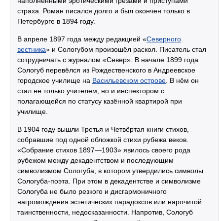
наполненными эротическими грёзами и приступами
страха. Роман писался долго и был окончен только в
Петербурге в 1894 году.
В апреле 1897 года между редакцией «
Северного
вестника
» и Сологубом произошёл раскол. Писатель стал
сотрудничать с журналом «Север». В начале 1899 года
Сологуб перевёлся из Рождественского в Андреевское
городское училище на
Васильевском острове
. В нём он
стал не только учителем, но и инспектором с
полагающейся по статусу казённой квартирой при
училище.
В 1904 году вышли Третья и Четвёртая книги стихов,
собравшие под одной обложкой стихи рубежа веков.
«Собрание стихов 1897—1903» явилось своего рода
рубежом между декадентством и последующим
символизмом Сологуба, в котором утвердились символы
Сологуба-поэта. При этом в декадентстве и символизме
Сологуба не было резкого и дисгармоничного
нагромождения эстетических парадоксов или нарочитой
таинственности, недосказанности. Напротив, Сологуб