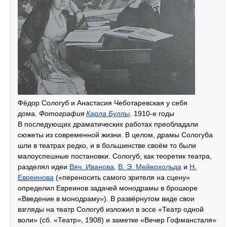
Фёдор Сологуб и Анастасия Чеботаревская у себя
дома.
Фотография
Карла Буллы
. 1910-е годы
В последующих драматических работах преобладали
сюжеты из современной жизни. В целом, драмы Сологуба
шли в театрах редко, и в большинстве своём то были
малоуспешные постановки. Сологуб, как теоретик театра,
разделял идеи
Вяч. Иванова
,
В. Э. Мейерхольда
и
Н.
Евреинова
(«переносить самого зрителя на сцену»
определил Евреинов задачей монодрамы в брошюре
«Введение в монодраму»). В развёрнутом виде свои
взгляды на театр Сологуб изложил в эссе «Театр одной
воли» (сб. «Театр», 1908) и заметке «Вечер Гофмансталя»