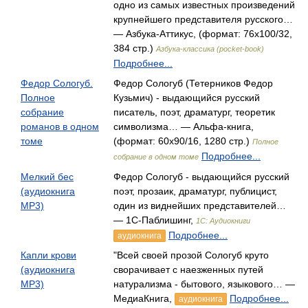
одно из самых известных произведений
крупнейшего представителя русского…
— Азбука-Аттикус, (формат: 76x100/32,
384 стр.)
Азбука-классика (pocket-book)
Подробнее...
Федор Сологуб.
Федор Сологуб (Тетерников Федор
Полное
Кузьмич) - выдающийся русский
собрание
писатель, поэт, драматург, теоретик
романов в одном
символизма… — Альфа-книга,
томе
(формат: 60x90/16, 1280 стр.)
Полное
Подробнее...
собрание в одном томе
Мелкий бес
Федор Сологуб - выдающийся русский
(аудиокнига
поэт, прозаик, драматург, публицист,
MP3)
один из виднейших представителей…
— 1С-Паблишинг,
1С: Аудиокниги
Подробнее...
аудиокнига
Капли крови
"Всей своей прозой Сологуб круто
(аудиокнига
сворачивает с наезженных путей
MP3)
натурализма - бытового, языкового… —
МедиаКнига,
Подробнее...
аудиокнига