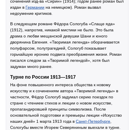
сочинений изд-ва «Сирин» (1914); годом ранее роман был
издан в
Германии
на немецком). Роман вызвал
недоумение критиков.
В следующем романе Фёдора Сологуба «Слаще яда»
(1912), напротив, никакой мистики не было. Это была
драма о любви мещанской девушки Шани и юного
дворянина Евгения. «Творимая легенда» оборачивается
полуфарсом, полутрагедией, Сологуб показывает
горьчайшую иронию подвига преображения жизни. Роман
писался следом за «Творимой легендой», хотя был
задуман много ранее.
Турне по России 1913—1917
На фоне повышенного интереса общества к новому
искусству и к сочинениям автора «Творимой легенды» в
частности, Фёдор Сологуб задумал серию поездок по
стране с чтением стихов и лекции о новом искусстве,
пропагандировшей принципы символизма. После
основательной подготовки и премьеры лекции «Искусство
наших дней» 1 марта 1913 года в
Санкт-Петербурге
,
Сологубы вместе Игорем Северяниным выехали в турне.