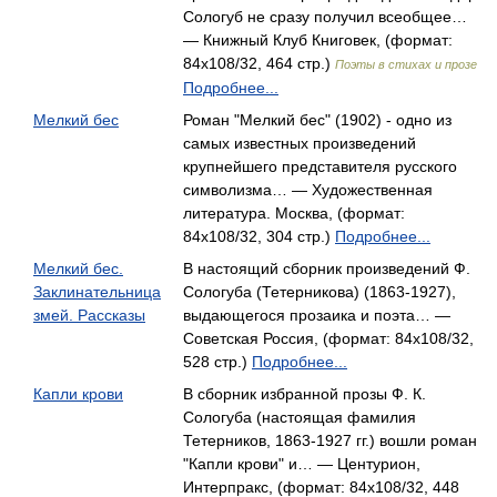
Сологуб не сразу получил всеобщее…
— Книжный Клуб Книговек, (формат:
84x108/32, 464 стр.)
Поэты в стихах и прозе
Подробнее...
Мелкий бес
Роман "Мелкий бес" (1902) - одно из
самых известных произведений
крупнейшего представителя русского
символизма… — Художественная
литература. Москва, (формат:
84x108/32, 304 стр.)
Подробнее...
Мелкий бес.
В настоящий сборник произведений Ф.
Заклинательница
Сологуба (Тетерникова) (1863-1927),
змей. Рассказы
выдающегося прозаика и поэта… —
Советская Россия, (формат: 84x108/32,
528 стр.)
Подробнее...
Капли крови
В сборник избранной прозы Ф. К.
Сологуба (настоящая фамилия
Тетерников, 1863-1927 гг.) вошли роман
"Капли крови" и… — Центурион,
Интерпракс, (формат: 84x108/32, 448