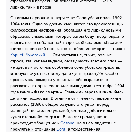
стремился к предельной ясности и чёткости — как в
лирике, так и в прозе.
Сложным периодом в творчестве Сологуба явились 1902—
1904 годы. Одно за другим сменяются его вдохновения, и
философские настроения, обогащая его лирику новыми
образами, символами, которые затем будут неоднократно
вызываться в собственной творческой системе. «В самом
стиле его писаний есть какое-то обаяние смерти, — писал
Корней Чуковский
. — Эти застывшие, тихие, ровные
строки, эта, как мы видели, беззвучность всех его слов —
не здесь ли источник особенной сологубовской красоты,
которую почуют все, кому дано чуять красоту?». Особо
ярко символ «смерти утешительной» выразился в
рассказах, которые составили вышедшую в сентябре 1904
года книгу «Жало смерти». Главными героями книги были
дети или подростки. В отличие от «Теней», первой книги
рассказов (1896), общее безумие отступает перед
манящей, не столько ужасной, сколько действительно
«утешительной» смертью. В это же время у поэта
происходит обращение к
Сатане
, но в нём видится не
проклятье и отрицание
Бога
, а тождественная