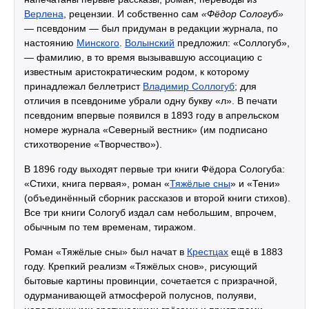
Верлена
, рецензии. И собственно сам
«Фёдор Сологуб»
— псевдоним — был придуман в редакции журнала, по
настоянию
Минского
.
Волынский
предложил: «Соллогуб»,
— фамилию, в то время вызывавшую ассоциацию с
известным аристократическим родом, к которому
принадлежал беллетрист
Владимир Соллогуб
; для
отличия в псевдониме убрали одну букву «л». В печати
псевдоним впервые появился в 1893 году в апрельском
номере журнала «Северный вестник» (им подписано
стихотворение «Творчество»).
В 1896 году выходят первые три книги Фёдора Сологуба:
«Стихи, книга первая», роман «
Тяжёлые сны
» и «Тени»
(объединённый сборник рассказов и второй книги стихов).
Все три книги Сологуб издал сам небольшим, впрочем,
обычным по тем временам, тиражом.
Роман «Тяжёлые сны» был начат в
Крестцах
ещё в 1883
году. Крепкий реализм «Тяжёлых снов», рисующий
бытовые картины провинции, сочетается с призрачной,
одурманивающей атмосферой полуснов, полуяви,