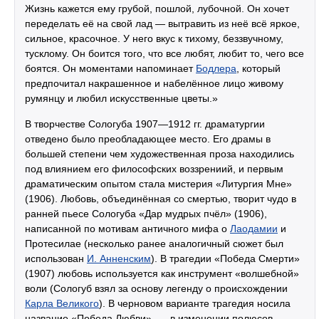
Жизнь кажется ему грубой, пошлой, лубочной. Он хочет
переделать её на свой лад — вытравить из неё всё яркое,
сильное, красочное. У него вкус к тихому, беззвучному,
тусклому. Он боится того, что все любят, любит то, чего все
боятся. Он моментами напоминает
Бодлера
, который
предпочитал накрашенное и набелённое лицо живому
румянцу и любил искусственные цветы.»
В творчестве Сологуба 1907—1912 гг. драматургии
отведено было преобладающее место. Его драмы в
большей степени чем художественная проза находились
под влиянием его философских воззрениий, и первым
драматическим опытом стала мистерия «Литургия Мне»
(1906). Любовь, объединённая со смертью, творит чудо в
ранней пьесе Сологуба «Дар мудрых пчёл» (1906),
написанной по мотивам античного мифа о
Лаодамии
и
Протесилае (несколько ранее аналогичный сюжет был
использован
И. Анненским
). В трагедии «Победа Смерти»
(1907) любовь используется как инструмент «волшебной»
воли (Сологуб взял за основу легенду о происхождении
Карла Великого
). В черновом варианте трагедия носила
название «Победа Любви», — в изменении полюсов