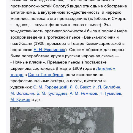
противоположностей Сологуб видел отнюдь не обострение
антагонизма, а внутреннюю тождественность, и нередко
менялись полюса в его произведениях («Любовь и Смерть
— одно», — звучат финальные слова в пьесе). Эта
тождественность противоположностей была в полной мере
воспроизведена в гротескной пьесе «Ванька-ключник и
паж Жеан» (1908; премьера в Театре Коммисаржевской в
постановке
Н. Н. Евреинова
). Схожим образом для сцены
была переработана другая русская народная сказка —
«Ночные пляски». Премьера пьесы в постановке
Евреинова состоялась 9 марта 1909 года в
Литейном
театре
в
Санкт-Петербурге
; роли исполнили не
профессиональные актёры, а поэты, писатели и
художники:
С. М. Городецкий
,
Л. С. Бакст
,
И. Я. Билибин
,
М. Волошин
,
Б. М. Кустодиев
,
А. М. Ремизов
,
Н. Гумилёв
,
М. Кузмин
и др.