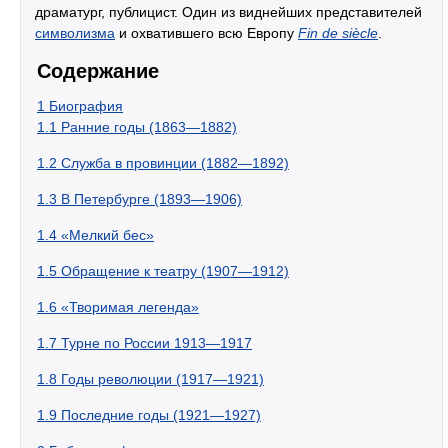
драматург, публицист. Один из виднейших представителей
символизма
и охватившего всю Европу
Fin de siècle
.
Содержание
1
Биография
1.1
Ранние годы (1863—1882)
1.2
Служба в провинции (1882—1892)
1.3
В Петербурге (1893—1906)
1.4
«Мелкий бес»
1.5
Обращение к театру (1907—1912)
1.6
«Творимая легенда»
1.7
Турне по России 1913—1917
1.8
Годы революции (1917—1921)
1.9
Последние годы (1921—1927)