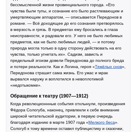
бессмысленной жизни провинциального города. «Его
чувства были тупы, и сознание его было растлевающим и
умертвляющим аппаратом, — описывается Передонов в
романе. — Всё доходящее до его сознания претворялось
в мерзость и грязь. В предметах ему бросались в глаза
неисправности, и радовали его. У него не было любимых
предметов, как не было любимых людей, — и потому
природа могла только в одну сторону действовать на его
чувства, только угнетать их». Садизм, зависть и
предельный эгоизм довели Передонова до полного бреда
и потери реальности. Как и Логина, героя «
Тяжёлых снов
»,
Передонова страшит сама жизнь. Его ужас и мрак
вырвался наружу и воплотился в невоплотимой
«недотыкомке».
Обращение к театру (1907—1912)
Когда революционнные события отхлынули, произведения
Фёдора Сологуба, наконец, привлекли к себе внимание
широкой читательской аудитории, в первую очередь
благодаря изданию в марте 1907 года «
Мелкого беса
».
Сологуб к тому времени оставил публицистику и сказочки,