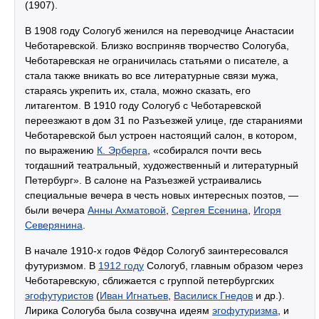
(1907).
В 1908 году Сологуб женился на переводчице Анастасии
Чеботаревской. Близко восприняв творчество Сологуба,
Чеботаревская не ограничилась статьями о писателе, а
стала также вникать во все литературные связи мужа,
стараясь укрепить их, стала, можно сказать, его
литагентом. В 1910 году Сологуб с Чеботаревской
переезжают в дом 31 по Разъезжей улице, где стараниями
Чеботаревской был устроен настоящий салон, в котором,
по выражению
К. Эрберга
, «собирался почти весь
тогдашний театральный, художественный и литературный
Петербург». В салоне на Разъезжей устраивались
специальные вечера в честь новых интересных поэтов, —
были вечера
Анны Ахматовой
,
Сергея Есенина
,
Игоря
Северянина
.
В начале 1910-х годов Фёдор Сологуб заинтересовался
футуризмом. В
1912 году
Сологуб, главным образом через
Чеботаревскую, сближается с группой петербургских
эгофутуристов
(
Иван Игнатьев
,
Василиск Гнедов
и др.).
Лирика Сологуба была созвучна идеям
эгофутуризма
, и