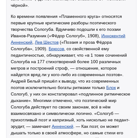
чёрной».
Ко времени появления «Пламенного круга» относятся
первые крупные критические разборы поэтического
творчества Сологуба. Вдумчиво подошли к его поэзии
Иванов-Разумник («Фёдор Сологуб», 1908),
Иннокентий
Анненский
,
Лев Шестов
(«Поэзия и проза Фёдора
Сологуба», 1909).
Брюсов
, со свойственной ему
педантичностью, обнаруживает, что «в 1 томе сочинений
Сологуба на 177 стихотворений более 100 различных
метров и построений строф, — отношение, которое
найдется вряд ли у кого-либо из современных поэтов».
Андрей Белый пришёл к выводу, что из современных
поэтов исключительно богаты ритмами только
Блок
и
Сологуб, у них он констатировал «подлинное ритмическое
дыхание». Многими отмечено, что поэтический мир
Сологуба действует по своим законам, всё в нём
взаимосвязано и символически логично. «Сологуб —
прихотливый поэт и капризный, хоть нисколько не педант-
эрудит, — замечает
Анненский
. — Как поэт, он может
дышать только в своей атмосфере, но самые стихи его