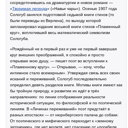
сосредоточившись на драматургии и новом романе —
«
Творимая легенда
» («Навьи чары»). Осенью 1907 года
Сологуб занялся подготовкой седьмой книги стихов (то
были переводы из Верлена), по выходу которой
запланировал издание восьмой книги стихов «Пламенный
круг», воплотившей весь математический символизм
Сологуба.
«Рождённый не в первый раз и уже не первый завершая
круг внешних преображений, я спокойно и просто
открываю мою душу, — пишет поэт во вступлении к
«Пламенному кругу». — Открываю, — хочу, чтобы
интимное стало всемирным». Утверждая связь всех своих
исканий и переживаний, Сологуб последовательно
определил девять разделов книги. Мотивы книги имеют как
бы тройную природу, и развитие их идёт в трёх
направлениях: по линии отображения реальности
исторической ситуации, по философской и по поэтической
линиям. В «Личинах переживаний» поэт предстаёт в
разных ипостасях — от нюрнбергского палача до собаки.
От поэтического и мифического переходит к «земному
заточению», где нет молитв, нет спасению от «погибели