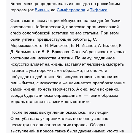
Более месяца продолжалась их поездка по российским
городам (от
Вильны
до
Симферополя
и
Тифлиса
.
Основные тезисы лекции «Искусство наших дней» были
составлены Чеботаревской, прилежно организовавшей
credo сологубовской эстетики по его статьям. При этом
были учтены предшествующие работы Д. С.
Мережековского, Н. Минского, В. И. Иванов, А. Белого, К.
Д. Бальмонта и В. Я. Брюсова. Сологуб развивает мысль о
соотношении искусства и жизни. По нему, подлинное
искусство влияет на жизнь, заставляет человека смотреть
на жизнь уже пережитыми образами, но оно же и
побуждает к действию. Без искусства жизнь становится
лишь бытом, с искусством же начинается преобразование
самой жизни, то есть творчество. А оно, если искренно,
всегда будет этически оправданным, — таким образом
мораль ставится в зависимость эстетики.
После первых выступлений оказалось, что лекции
Сологуба на слух принимались не очень успешно,
несмотря на аншлаг во многих городах. Обзоры
выступлений в прессе также были двузначными: кто-то не