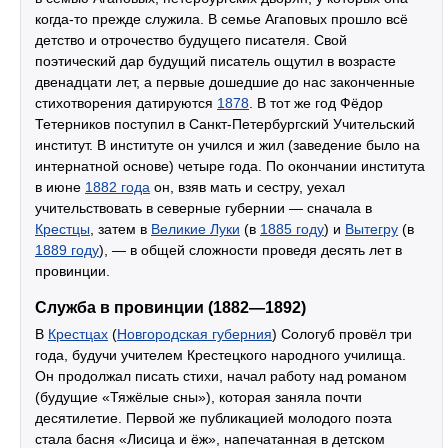
когда-то прежде служила. В семье Агаповых прошло всё
детство и отрочество будущего писателя. Свой
поэтический дар будущий писатель ощутил в возрасте
двенадцати лет, а первые дошедшие до нас законченные
стихотворения датируются
1878
. В тот же год Фёдор
Тетерников поступил в Санкт-Петербургский Учительский
институт. В институте он учился и жил (заведение было на
интернатной основе) четыре года. По окончании института
в июне
1882 года
он, взяв мать и сестру, уехал
учительствовать в северные губернии — сначала в
Крестцы
, затем в
Великие Луки
(в
1885 году
) и
Вытегру
(в
1889 году
), — в общей сложности проведя десять лет в
провинции.
Служба в провинции (1882—1892)
В
Крестцах
(
Новгородская губерния
) Сологуб провёл три
года, будучи учителем Крестецкого народного училища.
Он продолжал писать стихи, начал работу над романом
(будущие «Тяжёлые сны»), которая заняла почти
десятилетие. Первой же публикацией молодого поэта
стала басня «Лисица и ёж», напечатанная в детском