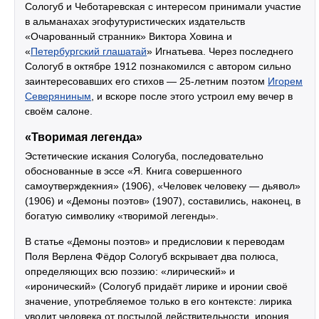
Сологуб и Чеботаревская с интересом принимали участие
в альманахах эгофутуристических издательств
«Очарованный странник» Виктора Ховина и
«
Петербургский глашатай
» Игнатьева. Через последнего
Сологуб в октябре 1912 познакомился с автором сильно
заинтересовавших его стихов — 25-летним поэтом
Игорем
Северяниным
, и вскоре после этого устроил ему вечер в
своём салоне.
«Творимая легенда»
Эстетические искания Сологуба, последовательно
обоснованные в эссе «Я. Книга совершенного
самоутверждекния» (1906), «Человек человеку — дьявол»
(1906) и «Демоны поэтов» (1907), составились, наконец, в
богатую символику «творимой легенды».
В статье «Демоны поэтов» и предисловии к переводам
Поля Верлена Фёдор Сологуб вскрывает два полюса,
определяющих всю поэзию: «лирический» и
«иронический» (Сологуб придаёт лирике и иронии своё
значение, употребляемое только в его контексте: лирика
уводит человека от постылой действительности, ирония