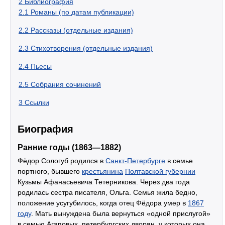
2
Библиография
2.1
Романы (по датам публикации)
2.2
Рассказы (отдельные издания)
2.3
Стихотворения (отдельные издания)
2.4
Пьесы
2.5
Собрания сочинений
3
Ссылки
Биография
Ранние годы (1863—1882)
Фёдор Сологуб родился в
Санкт-Петербурге
в семье
портного, бывшего
крестьянина
Полтавской губернии
Кузьмы Афанасьевича Тетерникова. Через два года
родилась сестра писателя, Ольга. Семья жила бедно,
положение усугубилось, когда отец Фёдора умер в
1867
году
. Мать вынуждена была вернуться «одной прислугой»
в семью Агаповых, петербургских дворян, у которых она