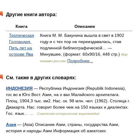
Другие книги автора:
Книга
Описание
Тропическая
Книга М. М. Бакунина вышла в свет в 1902
Голландия.
году и с тех пор не переиздавалась, став
Пять лет на
подлинной библиографической… —
острове Ява
Минувшее, (формат: 60x90/16, 448 стр.)
Мир
Подробнее...
глазами россиян
См. также в других словарях:
ИНДОНЕЗИЯ
— Республика Индонезия (Republik Indonesia),
гос во в Юго Вост. Азии, на о вах Малайского архипелага.
Площ. 1904,3 тыс. км2. Нас. ок. 98 млн. чел. (1962). Столица г.
Джакарта. Нас. говорит более чем на 150 языках и диалектах.
Гос. язык… …
Советская историческая энциклопедия
Азия
— (Asia) Описание Азии, страны, государства Азии,
история и народы Азии Информация об азиатских