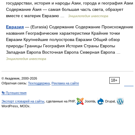
государствах, история и народы Азии, города и география Азии
Содержание А́зия — самая большая часть света, образует
вместе с материк Евразию …
Энциклопедия инвестора
Евразия
— (Eurasia) Содержание Содержание Происхождение
названия Географические характеристики Крайние точки
Евразии Крупнейшие полуострова Евразии Общий обзор
природы Границы География История Страны Европы
Западная Европа Восточная Европа Северная Европа …
Энциклопедия инвестора
© Академик, 2000-2026
18+
Обратная связь:
Техподдержка
,
Реклама на сайте
👣 Путешествия
Экспорт словарей на сайты
, сделанные на PHP,
Joomla,
Drupal,
WordPress, MODx.