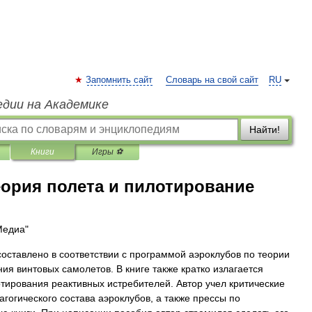
Запомнить сайт
Словарь на свой сайт
RU
едии на Академике
Найти!
Книги
Игры ⚽
еория полета и пилотирование
Медиа"
оставлено в соответствии с программой аэроклубов по теории
ия винтовых самолетов. В книге также кратко излагается
отирования реактивных истребителей. Автор учел критические
гогического состава аэроклубов, а также прессы по