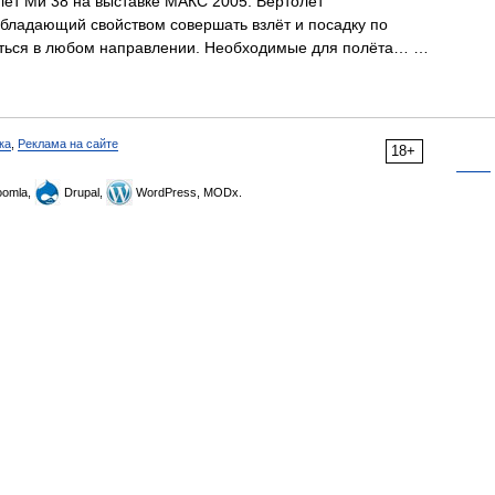
лёт Ми 38 на выставке МАКС 2005. Вертолёт
бладающий свойством совершать взлёт и посадку по
щаться в любом направлении. Необходимые для полёта… …
ка
,
Реклама на сайте
18+
omla,
Drupal,
WordPress, MODx.