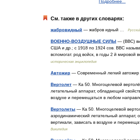
Подробнее...
См. также в других словарях:
жабровидный
— жабров идный …
Русски
ВОЕННО-ВОЗДУШНЫЕ СИЛЫ
— (ВВС) ви
США и др.; с 1918 по 1924 сов. ВВС наз
вспомогат. род войск, в годы 2 й мирово
историческая энциклопедия
Автожир
— Современный легкий автожир с
Вертолет
— Ка 50. Многоцелевой вертолё
летательный аппарат, обладающий свойство
воздухе и перемещаться в любом напра
Вертолеты
— Ка 50. Многоцелевой верто
аэродинамический летательный аппарат, о
вертикали, зависать в воздухе и переме
Википедия