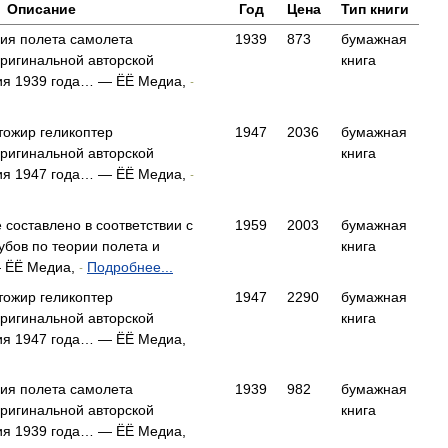
Описание
Год
Цена
Тип книги
ия полета самолета
1939
873
бумажная
ригинальной авторской
книга
ия 1939 года… — ЁЁ Медиа,
-
тожир геликоптер
1947
2036
бумажная
ригинальной авторской
книга
ия 1947 года… — ЁЁ Медиа,
-
составлено в соответствии с
1959
2003
бумажная
бов по теории полета и
книга
 ЁЁ Медиа,
Подробнее...
-
тожир геликоптер
1947
2290
бумажная
ригинальной авторской
книга
я 1947 года… — ЁЁ Медиа,
ия полета самолета
1939
982
бумажная
ригинальной авторской
книга
я 1939 года… — ЁЁ Медиа,