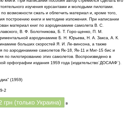
 книги. При написании пособия автор стремился сделать его
тоятельного изучения курсантами и молодыми пилотами.
 по возможности сжать и облегчить материал и, кроме того,
ия построению книги и методике изложения. При написании
ован материал книг по аэродинамике самолета В. С.
авского, В. Ф. Болотникова, Б. Т. Горо-щенко, П. М.
иментальной аэродинамике Б. Н. Юрьева, Н. А. Закса, А. К.
инамике больших скоростей Я. И. Ле-винсона, а также
 по аэродинамике самолетов Як-18, Як-11 и Миг-15 бис и
ия по пилотированию этих самолетов. Воспроизведено в
кой орфографии издания 1959 года (издательство`ДОСААФ`).
едиа"
(1959)
9-2
2
грн (только Украина)
в