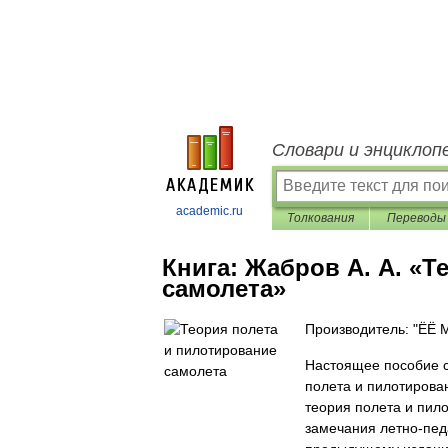
Словари и энциклоп
academic.ru
Толкования
Переводы
Книга:
Жабров А. А. «Т
самолета»
Производитель: "ЁЁ 
Настоящее пособие с
полета и пилотирован
теория полета и пил
замечания летно-педа