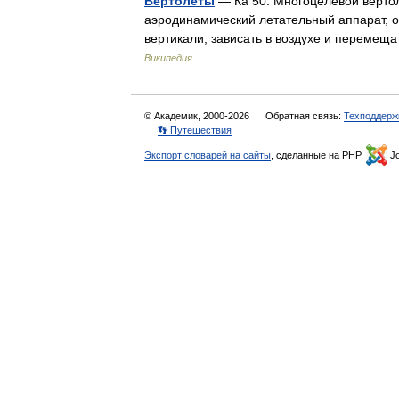
Вертолёты
— Ка 50. Многоцелевой верто
аэродинамический летательный аппарат, о
вертикали, зависать в воздухе и переме
Википедия
© Академик, 2000-2026
Обратная связь:
Техподдерж
👣 Путешествия
Экспорт словарей на сайты
, сделанные на PHP,
Jo