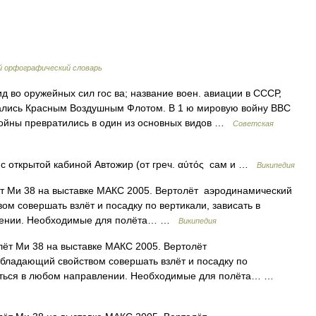
й орфографический словарь
д во оружейных сил гос ва; название воен. авиации в СССР,
ывались Красным Воздушным Флотом. В 1 ю мировую войну ВВС
й войны превратились в один из основных видов …
Советская
 открытой кабиной Автожир (от греч. αύτός сам и …
Википедия
т Ми 38 на выставке МАКС 2005. Вертолёт аэродинамический
м совершать взлёт и посадку по вертикали, зависать в
влении. Необходимые для полёта… …
Википедия
лёт Ми 38 на выставке МАКС 2005. Вертолёт
бладающий свойством совершать взлёт и посадку по
щаться в любом направлении. Необходимые для полёта… …