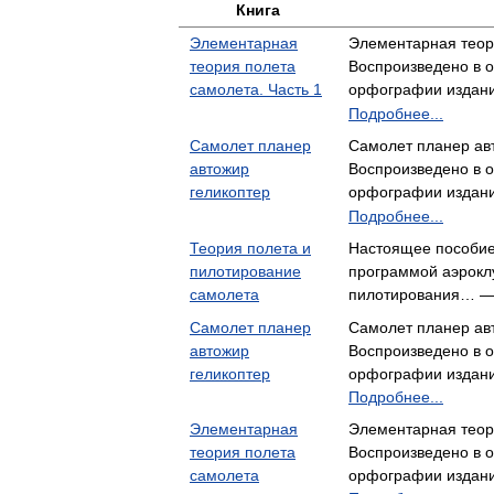
Книга
Элементарная
Элементарная теор
теория полета
Воспроизведено в о
самолета. Часть 1
орфографии издан
Подробнее...
Самолет планер
Самолет планер ав
автожир
Воспроизведено в о
геликоптер
орфографии издан
Подробнее...
Теория полета и
Настоящее пособие 
пилотирование
программой аэроклу
самолета
пилотирования… —
Самолет планер
Самолет планер ав
автожир
Воспроизведено в о
геликоптер
орфографии издани
Подробнее...
Элементарная
Элементарная теор
теория полета
Воспроизведено в о
самолета
орфографии издани