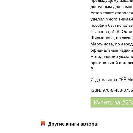
предыдущему изданию
доступным для самос
Автор также старался
уделил много вниман
пособия был использ
Пышнова, И. В. Остосл
Ширманова, по экспер
Мартынова, по аэрод
официальные издания
методические указан
оригинальной авторс
В
Издательство: "ЁЁ М
ISBN: 978-5-458-3736
Купить за
225
Другие книги автора: