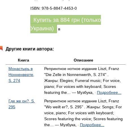
ISBN: 978-5-8847-4453-0
Купить за
884
грн (только
Украина)
в
Другие книги автора:
Книга
Описание
Монастырь в
Репринтное нотное издание Liszt, Franz
Нонненверте,
"Die Zelle in Nonnenwerth, S. 274" .
S. 274
Жанры: Elegies; Funeral music; For voice,
piano; For voices with keyboard; Scores
featuring the… — Музбука,
Подробнее...
-
Где же он?, S.
Репринтное нотное издание Liszt, Franz
295
"Wo weilt er?, S. 295" . Жанры: Songs; For
voice, piano; For voices with keyboard;
Scores featuring the voice; Scores featuring
the… — Музбука,
Подробнее...
-