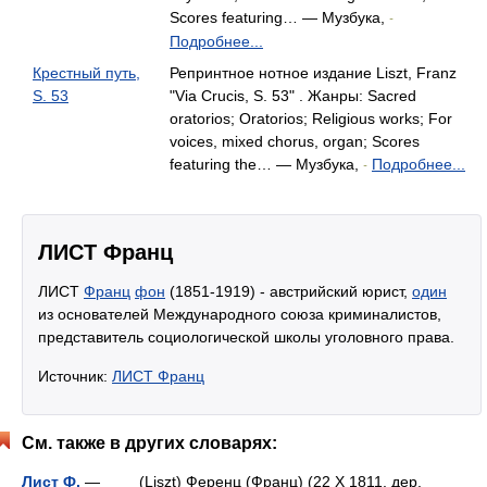
Scores featuring… — Музбука,
-
Подробнее...
Крестный путь,
Репринтное нотное издание Liszt, Franz
S. 53
"Via Crucis, S. 53" . Жанры: Sacred
oratorios; Oratorios; Religious works; For
voices, mixed chorus, organ; Scores
featuring the… — Музбука,
Подробнее...
-
ЛИСТ Франц
ЛИСТ
Франц
фон
(1851-1919) - австрийский юрист,
один
из основателей Международного союза криминалистов,
представитель социологической школы уголовного права.
Источник:
ЛИСТ Франц
См. также в других словарях:
Лист Ф.
— (Liszt) Ференц (Франц) (22 X 1811, дер.