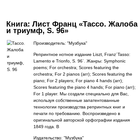
Книга:
Лист Франц «Тассо. Жалоба
и триумф, S. 96»
Производитель: "Музбука"
Репринтное нотное издание Liszt, Franz`Tasso:
Lamento e Trionfo, S. 96`. Жанры: Symphonic
poems; For orchestra; Scores featuring the
orchestra; For 2 pianos (arr); Scores featuring the
piano; For 2 players; For piano 4 hands (arr);
Scores featuring the piano 4 hands; For piano (arr);
For 1 player. Мы создали специально для Вас,
используя собственные запатентованные
технологии производства репринтных книг и
печати по требованию. Воспроизведено в
оригинальной авторской орфографии издания
1849 года. В
Издательство: "Музбука"