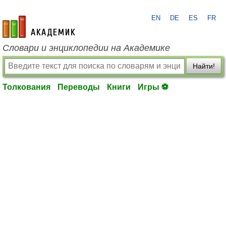
EN
DE
ES
FR
academic.ru
Словари и энциклопедии на Академике
Найти!
Толкования
Переводы
Книги
Игры ⚽