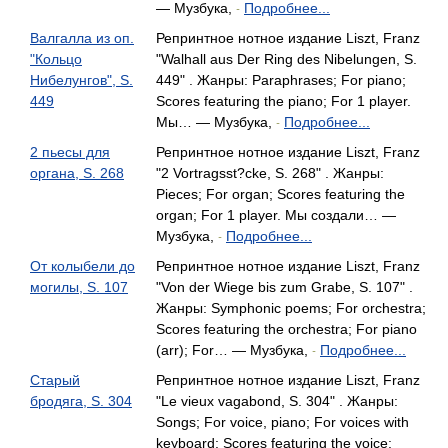
— Музбука,
Подробнее...
-
Валгалла из оп.
Репринтное нотное издание Liszt, Franz
"Кольцо
"Walhall aus Der Ring des Nibelungen, S.
Нибелунгов", S.
449" . Жанры: Paraphrases; For piano;
449
Scores featuring the piano; For 1 player.
Мы… — Музбука,
Подробнее...
-
2 пьесы для
Репринтное нотное издание Liszt, Franz
органа, S. 268
"2 Vortragsst?cke, S. 268" . Жанры:
Pieces; For organ; Scores featuring the
organ; For 1 player. Мы создали… —
Музбука,
Подробнее...
-
От колыбели до
Репринтное нотное издание Liszt, Franz
могилы, S. 107
"Von der Wiege bis zum Grabe, S. 107" .
Жанры: Symphonic poems; For orchestra;
Scores featuring the orchestra; For piano
(arr); For… — Музбука,
Подробнее...
-
Старый
Репринтное нотное издание Liszt, Franz
бродяга, S. 304
"Le vieux vagabond, S. 304" . Жанры:
Songs; For voice, piano; For voices with
keyboard; Scores featuring the voice;