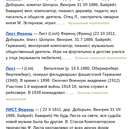
Доборьян, комитат Шопрон, Венгрия 31 VII 1886, Байрёйт,
Бавария) венг. композитор, пианист, дирижёр, педагог, муз.
писатель и обществ. деятель. Отец Л., смотритель овчарни
князя М. Эстерхази, играл… …
Музыкальная энциклопедия
Лист Ференц
— Лист (Liszt) Ференц (Франц) (22.10.1811,
Доборьян, близ г. Шопрон, Венгрия, 31.7.1886, Байрёйт,
Германия), венгерский композитор, пианист, музыкально
общественный деятель. Игре на фортепьяно в детстве учился
у отца (музыканта любителя),… …
Большая советская энциклопедия
Лист
— I (List) Вильгельм (р. 14.5.1880, Оберкирхберг,
Вюртемберг), генерал фельдмаршал фашистской Германии
(1940). В армии с 1898. Окончил Военную академию (1912).
Участник 1 й мировой войны 1914 18, затем служил в
рейхсвере. В 1938 командовал… …
Большая советская
энциклопедия
ЛИСТ Ференц
— ( 22 X 1811, дер. Доборьян, Венгрия 31 VII
1886, Байрейт, Бавария) Не будь Листа на свете, вся судьба
новой музыки была бы другая. В. Стасов Композиторское
творчество Ф. Листа неотделимо от всех других форм