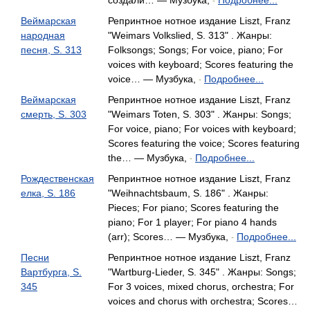
создали… — Музбука,
Подробнее...
-
Веймарская
Репринтное нотное издание Liszt, Franz
народная
"Weimars Volkslied, S. 313" . Жанры:
песня, S. 313
Folksongs; Songs; For voice, piano; For
voices with keyboard; Scores featuring the
voice… — Музбука,
Подробнее...
-
Веймарская
Репринтное нотное издание Liszt, Franz
смерть, S. 303
"Weimars Toten, S. 303" . Жанры: Songs;
For voice, piano; For voices with keyboard;
Scores featuring the voice; Scores featuring
the… — Музбука,
Подробнее...
-
Рождественская
Репринтное нотное издание Liszt, Franz
елка, S. 186
"Weihnachtsbaum, S. 186" . Жанры:
Pieces; For piano; Scores featuring the
piano; For 1 player; For piano 4 hands
(arr); Scores… — Музбука,
Подробнее...
-
Песни
Репринтное нотное издание Liszt, Franz
Вартбурга, S.
"Wartburg-Lieder, S. 345" . Жанры: Songs;
345
For 3 voices, mixed chorus, orchestra; For
voices and chorus with orchestra; Scores…