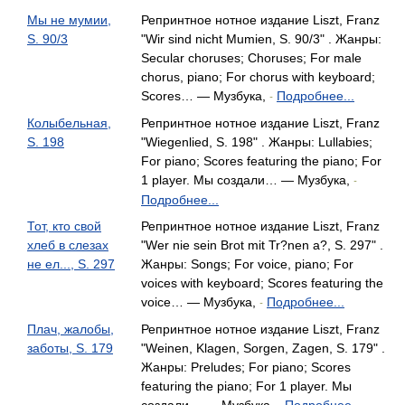
Мы не мумии,
Репринтное нотное издание Liszt, Franz
S. 90/3
"Wir sind nicht Mumien, S. 90/3" . Жанры:
Secular choruses; Choruses; For male
chorus, piano; For chorus with keyboard;
Scores… — Музбука,
Подробнее...
-
Колыбельная,
Репринтное нотное издание Liszt, Franz
S. 198
"Wiegenlied, S. 198" . Жанры: Lullabies;
For piano; Scores featuring the piano; For
1 player. Мы создали… — Музбука,
-
Подробнее...
Тот, кто свой
Репринтное нотное издание Liszt, Franz
хлеб в слезах
"Wer nie sein Brot mit Tr?nen a?, S. 297" .
не ел..., S. 297
Жанры: Songs; For voice, piano; For
voices with keyboard; Scores featuring the
voice… — Музбука,
Подробнее...
-
Плач, жалобы,
Репринтное нотное издание Liszt, Franz
заботы, S. 179
"Weinen, Klagen, Sorgen, Zagen, S. 179" .
Жанры: Preludes; For piano; Scores
featuring the piano; For 1 player. Мы