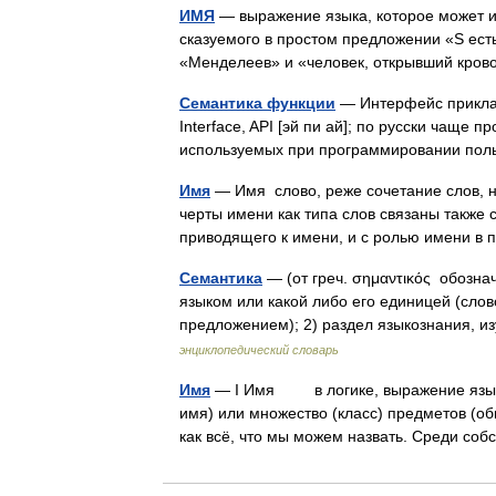
ИМЯ
— выражение языка, которое может и
сказуемого в простом предложении «S есть Р
«Менделеев» и «человек, открывший кр
Семантика функции
— Интерфейс приклад
Interface, API [эй пи ай]; по русски чаще п
используемых при программировании по
Имя
— Имя слово, реже сочетание слов, 
черты имени как типа слов связаны также
приводящего к имени, и с ролью имени 
Семантика
— (от греч. σημαντικός обозн
языком или какой либо его единицей (сло
предложением); 2) раздел языкознания,
энциклопедический словарь
Имя
— I Имя в логике, выражение языка
имя) или множество (класс) предметов (о
как всё, что мы можем назвать. Среди 