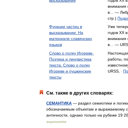
высказывании
годов XX в
внимания 
в… — Либр
стр.)
Подро
Функции частиц в
Уже теперь
высказывании. На
годов XX в
материале славянских
внимания 
языков
в… — UR
Слово о полку Игореве.
Настоящая
Поэтика и лингвистика
работы, п
текста. Слово о полку
известном
Игореве и пушкинские
URSS,
По
-
тексты
См. также в других словарях:
СЕМАНТИКА
— раздел семиотики и логик
обозначаемым объектам и выражаемому с
античности, однако только на рубеже 19 2
энциклопедия