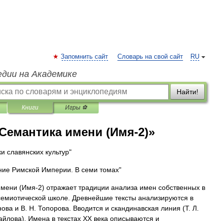
Запомнить сайт
Словарь на свой сайт
RU
едии на Академике
Найти!
Книги
Игры ⚽
«Семантика имени (Имя-2)»
и славянских культур"
ение Римской Империи. В семи томах"
мени (Имя-2) отражает традиции анализа имен собственных в
 семиотической школе. Древнейшие тексты анализируются в
нова и В. Н. Топорова. Вводится и скандинавская линия (Т. Л.
айлова). Имена в текстах XX века описываются и