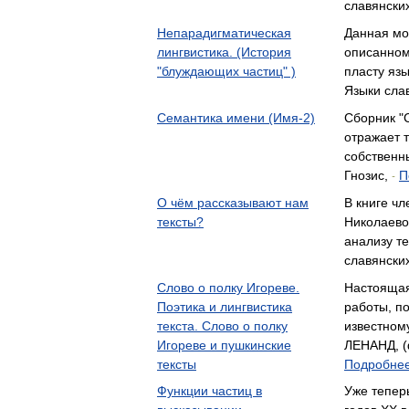
славянских
Непарадигматическая
Данная мо
лингвистика. (История
описанном
"блуждающих частиц" )
пласту яз
Языки сла
Семантика имени (Имя-2)
Сборник "
отражает 
собственн
Гнозис,
П
-
О чём рассказывают нам
В книге чл
тексты?
Николаево
анализу т
славянских
Слово о полку Игореве.
Настоящая
Поэтика и лингвистика
работы, п
текста. Слово о полку
известном
Игореве и пушкинские
ЛЕНАНД, (ф
тексты
Подробнее
Функции частиц в
Уже теперь