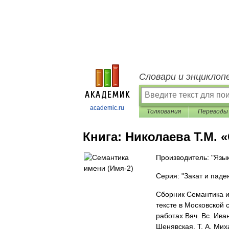
Словари и энциклоп
academic.ru
Толкования
Переводы
Книга:
Николаева Т.М. 
Производитель: "Язык
Серия: "Закат и пад
Сборник Семантика и
тексте в Московской
работах Вяч. Вс. Ива
Шенявская, Т. А. Мих