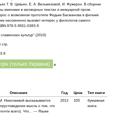
ьях Т. В. Цивьян, Е. А. Вельмезовой, И. Фужерон. В сборник
ры именами в заговорных текстах и мемуарной прозе.
прос о возможном прототипе Федьки Басманова в фильме
ник несомненно вызовет интерес у филологов самого
SBN:978-5-9551-0383-9
 славянских культур"
(2010)
 стр.
3-9
грн (только Украина)
в
Описание
Год
Цена
Тип книги
 М. Николаевой высказывается
2012
320
бумажная
 прустоведения мысль о том, что
книга
 почти всего). Что… — Языки