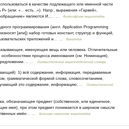
спользоваться в качестве подлежащего или именной части
» (или: «... есть...»). Напр., выражения «Гарвей»,
овообращение» являются И.,… …
Философская энциклопедия
ного программирования (англ. Application Programming
роизносят [апи]) набор готовых констант, структур и функций,
льзовательских приложений и… …
Википедия
называющее, именующее вещь или человека. Отличительные
 с особенностями процесса именования (см. Номинация),
в предложении.… …
Лингвистический энциклопедический словарь
ачающий) 1) всё содержание, информация, передаваемые
вом, грамматической формой слова, словосочетанием,
 изучающий это содержание, информацию; …
Лингвистический
, обозначающее предмет (собственное, или единичное,
бщее имя); при этом предмет понимается в широком смысле
собственных имён… …
Большая советская энциклопедия