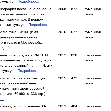
 культур,
Подробнее...
-
нография посвящена ранее не
2008
872
бумажная
у в языкознании полностью
книга
ыка - партикулам. В первом… —
вянских культур,
Подробнее...
-
Семантика имени" (Имя-2)
2010
677
бумажная
традиции анализа имен
книга
ых в тексте в Московской… —
одробнее...
ена-корреспондента РАН Т. М.
2012
820
бумажная
й предлагается новый подход к
книга
екста, основанный на… — Языки
 культур,
Подробнее...
-
 монография включает две
2015
472
бумажная
освященные наиболее
книга
у памятнику древнерусской… —
ормат: 60x90/16, 336 стр.)
...
 очевидно, что с начала 90-х
2013
404
бумажная