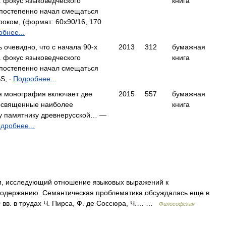
. фокус языковедческого
книга
постепенно начал смещаться
оком, (формат: 60x90/16, 170
бнее...
 очевидно, что с начала 90-х
2013
312
бумажная
. фокус языковедческого
книга
постепенно начал смещаться
SS,
Подробнее...
-
 монография включает две
2015
557
бумажная
освященные наиболее
книга
у памятнику древнерусской… —
дробнее...
и, исследующий отношение языковых выражений к
одержанию. Семантическая проблематика обсуждалась еще в
0 вв. в трудах Ч. Пирса, Ф. де Соссюра, Ч.… …
Философская