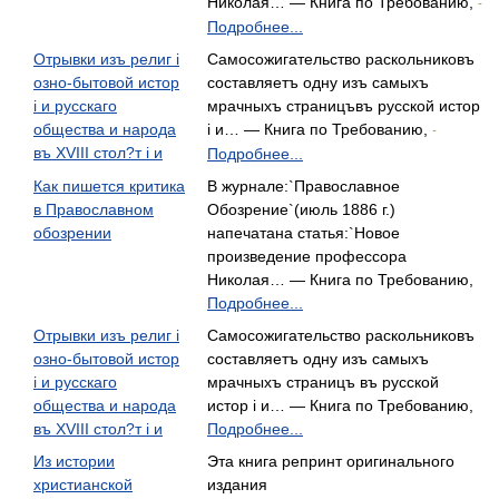
Николая… — Книга по Требованию,
-
Подробнее...
Отрывки изъ религ i
Самосожигательство раскольниковъ
озно-бытовой истор
составляетъ одну изъ самыхъ
i и русскаго
мрачныхъ страницъвъ русской истор
общества и народа
i и… — Книга по Требованию,
-
въ XVIII стол?т i и
Подробнее...
Как пишется критика
В журнале:`Православное
в Православном
Обозрение`(июль 1886 г.)
обозрении
напечатана статья:`Новое
произведение профессора
Николая… — Книга по Требованию,
Подробнее...
Отрывки изъ религ i
Самосожигательство раскольниковъ
озно-бытовой истор
составляетъ одну изъ самыхъ
i и русскаго
мрачныхъ страницъ въ русской
общества и народа
истор i и… — Книга по Требованию,
въ XVIII стол?т i и
Подробнее...
Из истории
Эта книга репринт оригинального
христианской
издания