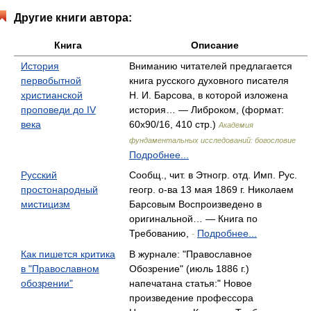
Другие книги автора:
Книга
Описание
История
Вниманию читателей предлагается
первобытной
книга русского духовного писателя
христианской
Н. И. Барсова, в которой изложена
проповеди до IV
история… — Либроком, (формат:
века
60x90/16, 410 стр.)
Академия
фундаментальных исследований: богословие
Подробнее...
Русский
Сообщ., чит. в Этногр. отд. Имп. Рус.
простонародный
геогр. о-ва 13 мая 1869 г. Николаем
мистицизм
Барсовым Воспроизведено в
оригинальной… — Книга по
Требованию,
Подробнее...
-
Как пишется критика
В журнале: "Православное
в "Православном
Обозрение" (июль 1886 г.)
обозрении"
напечатана статья:" Новое
произведение профессора