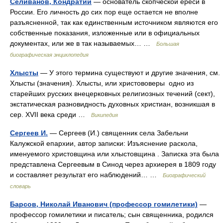
Селиванов, Кондратий
— основатель скопческой ереси в
России. Его личность до сих пор еще остается не вполне
разъясненной, так как единственным источником являются его
собственные показания, изложенные или в официальных
документах, или же в так называемых… …
Большая
биографическая энциклопедия
Хлысты
— У этого термина существуют и другие значения, см.
Хлысты (значения). Хлысты, или христововеры одно из
старейших русских внецерковных религиозных течений (сект),
экстатическая разновидность духовных христиан, возникшая в
сер. XVII века среди …
Википедия
Сергеев И.
— Сергеев (И.) священник села Забельни
Калужской епархии, автор записки: Изъяснение раскола,
именуемого христовщина или хлыстовщина . Записка эта была
представлена Сергеевым в Синод через архиерея в 1809 году
и составляет результат его наблюдений… …
Биографический
словарь
Барсов, Николай Иванович (профессор гомилетики)
—
профессор гомилетики и писатель; сын священника, родился