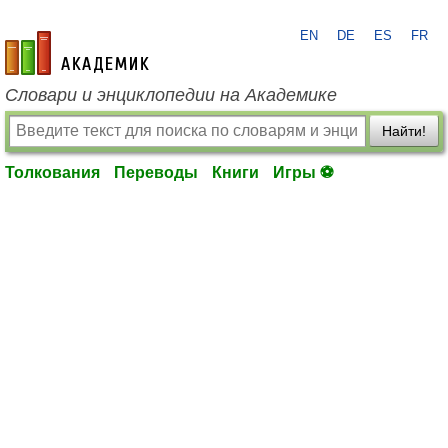
EN
DE
ES
FR
academic.ru
Словари и энциклопедии на Академике
Найти!
Толкования
Переводы
Книги
Игры ⚽