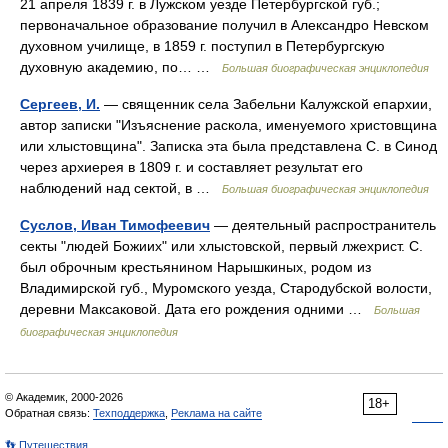
21 апреля 1839 г. в Лужском уезде Петербургской губ.;
первоначальное образование получил в Александро Невском
духовном училище, в 1859 г. поступил в Петербургскую
духовную академию, по… …
Большая биографическая энциклопедия
Сергеев, И.
— священник села Забельни Калужской епархии,
автор записки "Изъяснение раскола, именуемого христовщина
или хлыстовщина". Записка эта была представлена С. в Синод
через архиерея в 1809 г. и составляет результат его
наблюдений над сектой, в …
Большая биографическая энциклопедия
Суслов, Иван Тимофеевич
— деятельный распространитель
секты "людей Божиих" или хлыстовской, первый лжехрист. С.
был оброчным крестьянином Нарышкиных, родом из
Владимирской губ., Муромского уезда, Стародубской волости,
деревни Максаковой. Дата его рождения одними …
Большая
биографическая энциклопедия
© Академик, 2000-2026
18+
Обратная связь:
Техподдержка
,
Реклама на сайте
👣 Путешествия