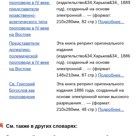
проповеди в IV веке:
(издательство&34;Харьков&34;, 1889
представители
год), созданный на основе
нравственно-
электронной… — (формат:
аскетического типа
210x280мм, 82 стр.)
Подробнее...
проповеди в IV веке
на Востоке
Представители
Эта книга репринт оригинального
догматико-
издания
полемической
(издательство&34;Харьков&34;, 1886
проповеди в IV веке
год), созданный на основе
на Востоке
электронной… — (формат:
148x210мм, 87 стр.)
Подробнее...
Св. Григорий
Эта книга репринт оригинального
Богослов как
издания 1886 года, созданный на
проповедник
основе электронной копии высокого
разрешения… — (формат:
210x280мм, 48 стр.)
Подробнее...
См. также в других словарях: